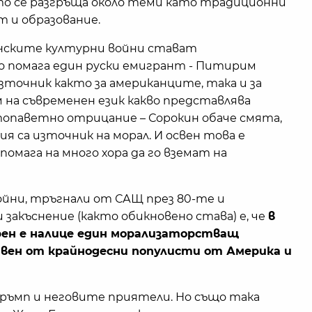
то се разгръща около теми като традиционни
т и образование.
анските културни войни стават
о помага един руски емигрант - Питирим
зточник както за американците, така и за
 на съвременен език какво представлява
топаветно отрицание – Сорокин обаче смята,
ия са източник на морал. И освен това е
омага на много хора да го вземат на
ни, тръгнали от САЩ през 80-те и
 закъснение (както обикновено става) е, че
в
ен е налице един морализаторстващ
авен от крайнодесни популисти от Америка и
Тръмп и неговите приятели. Но също така