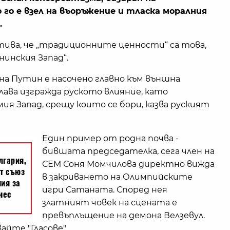
го е взел на въоръжение и тласка моралния
.
ива, че „традиционните ценности“ са това,
инския Запад“.
а Путин е насочено главно към външна
лава изгражда руското влияние, като
я Запад, срещу които се бори, казва руският
Един пример от родна почва -
бившата председателка, сега член на
СЕМ Соня Момчилова директно вижда
в закриването на Олимпийските
игри Сатаната. Според нея
златният човек на сцената е
превъплъщение на демона Велзевул.
айте "Гласове".