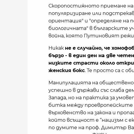
Скоропостижното приемане на 7
популяризиране или подстрекав
ориентация" и "определяне на 
биологичната" в българските у
война, която Путиновият режим
Никак
не е случайно, че хомоф
бързо - в един ден на две чете
низките страсти около откри
женския бокс
. Те просто са с об
Манипулацията на общественот
успешно в държави със слаба де
Запада, но на практика за умов
битка между проевропейските 
върховенство на закона и проп
който всъщност е “нацизъм с 
по думите на проф. Димитър Ва