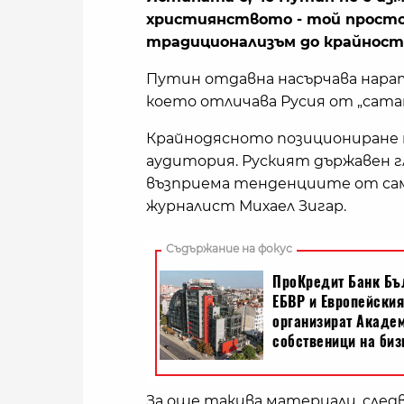
християнството - той просто 
традиционализъм до крайност
Путин отдавна насърчава нарат
което отличава Русия от „сатан
Крайнодясното позициониране н
аудитория. Руският държавен г
възприема тенденциите от сами
журналист Михаел Зигар.
За още такива материали, следв