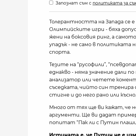
Запознат съм с
политиката за съх
Толерантността на Запада се е 
Олимпийските игри - бяха допу
жени на боксовия ринг, а самот
упадък - не само в политиката н
спорта.
Тезите на “русофили”, “псевдоп
еднакво - няма значение дали п
анализатор или четете комент
съседката, чийто син тренира ф
стигне и до него рано или късно
Много от тях ще ви кажат, че 
аргументи. Ще ви дадат пример
попитат “Пак ли с Путин плаши
Истината е, че Путин не е изм