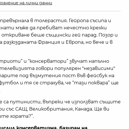
ранение на лични данни
превърнала в толерастия. Гейропа съсипа и
снати мъже да пребиват нечестно крехки
о откриване беше същински гей парад. Позор и
а разюзданата Франция и Европа, но вече и в
атриоти” и “консерватори” звучат напълно
о телевизията говори популярен "независими"
арите под възмутения пост във фейсбук на
утбол и тя се страхува, че “тази поквара” ще
.
не са путинисти, въпреки че използват същите
и със САЩ, Великобритания, Канада. Ще ви
те хората?”.
ислил консерватизма, базиран на