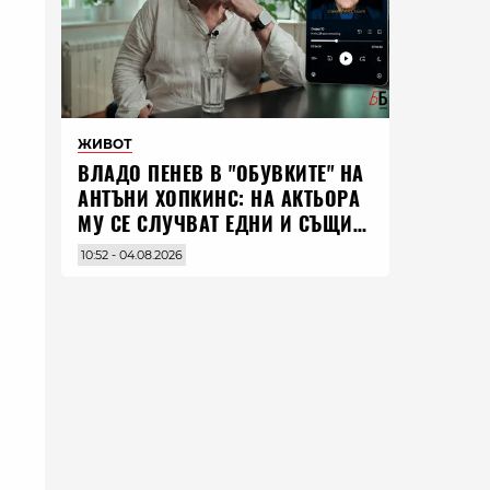
ЖИВОТ
ВЛАДO ПЕНЕВ В "ОБУВКИТЕ" НА
АНТЪНИ ХОПКИНС: НА АКТЬОРА
МУ СЕ СЛУЧВАТ ЕДНИ И СЪЩИ
НЕЩА ПО ЦЕЛИЯ СВЯТ
10:52 - 04.08.2026