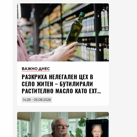
ВАЖНО ДНЕС
РАЗКРИХА НЕЛЕГАЛЕН ЦЕХ В
СЕЛО ЖИТЕН – БУТИЛИРАЛИ
РАСТИТЕЛНО МАСЛО КАТО EXTRA
VIRGIN ЗЕХТИН
14:28 - 05.08.2026