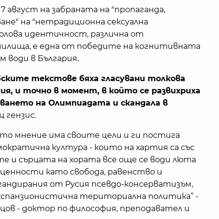
 август на забраната на "пропаганда,
ане" на "нетрадиционна сексуална
полова идентичност, различна от
чилища, е една от победите на когнитивната
 води в България.
обските текстове бяха гласувани толкова
ния, и точно в момент, в който се развихриха
ването на Олимпиадата и скандала в
щ гензис.
о мнение има своите цели и ги постига
мократична култура - които на хартия са със
ете и сърцата на хората все още се води люта
ценности като свобода, равенство и
агандирания от Русия псевдо-консерватизъм,
експанзионистична териториална политика” -
цов - доктор по философия, преподавател и