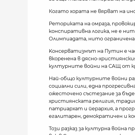
Когато хората не вярват на и
Реториката на омраза, провоки
конспиративна логика, не е нит
Олимпиадата, нито ограничена 
Kонсерватизмът на Путин е ча
вкоренена в дясно-християнския
културните войни на САЩ от кра
Най-общо културните войни ра
социални сили, една прогресивна
ожесточено състезание за бъде
християнската религия, традиц
патриархат и йерархия, а прогр
егалитарен, демократичен и к
Този разказ за културна война п