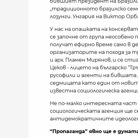
бившият президент на Бразили
„традиционното бразилско сем
лозунги. Унгария на Виктор Орб
У нас на опашката на консерва
се започне от група неособено
получат ефирно време само в де
организаторите на похода за 
и арх. Пламен Мирянов, и се сти
Цеков - лицето на българско “Т
русофили и агенти на бившата 
седмицата като един от новит
известна социологическа агенция
Не по-малко интересната част в 
социологическата агенция ще с
антидемократичните идеологии
“Пропаганда” явно ще е думата