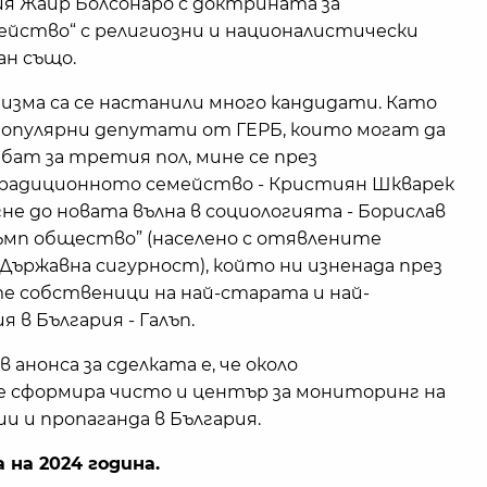
я Жаир Болсонаро с доктрината за
ейство“ с религиозни и националистически
ан също.
тизма са се настанили много кандидати. Като
 популярни депутати от ГЕРБ, които могат да
бат за третия пол, мине се през
традиционното семейство - Кристиян Шкварек
гне до новата вълна в социологията - Борислав
ръмп общество” (населено с отявлените
Държавна сигурност), който ни изненада през
е собственици на най-старата и най-
 в България - Галъп.
анонса за сделката е, че около
е сформира чисто и център за мониторинг на
 и пропаганда в България.
 на 2024 година.