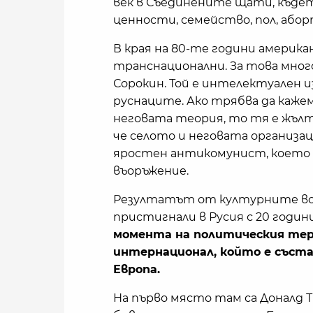
век в Съединените щати, къде
ценности, семейство, пол, абор
В края на 80-те години америк
транснационални. За това мног
Сорокин. Той е интелектуален и
руснаците. Ако трябва да кажем
неговата теория, то тя е жъл
че селото и неговата организац
яростен антикомунист, което п
въоръжение.
Резултатът от културните вой
пристигнали в Русия с 20 години
момента на политическия тер
интернационал, който е съст
Европа.
На първо място там са Доналд 