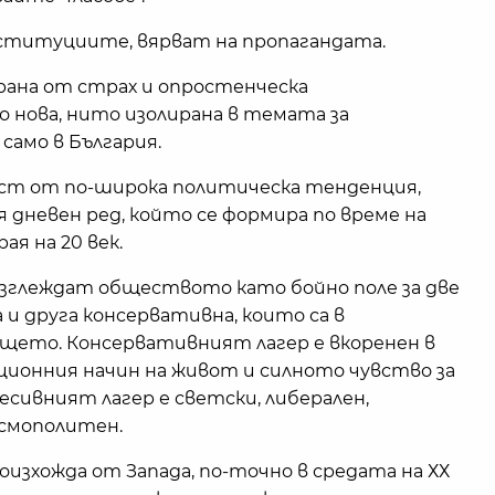
нституциите, вярват на пропагандата.
рана от страх и опростенческа
о нова, нито изолирана в темата за
само в България.
ст от по-широка политическа тенденция,
 дневен ред, който се формира по време на
я на 20 век.
зглеждат обществото като бойно поле за две
 и друга консервативна, които са в
щето. Консервативният лагер е вкоренен в
ионния начин на живот и силното чувство за
есивният лагер е светски, либерален,
осмополитен.
роизхожда от Запада, по-точно в средата на ХХ