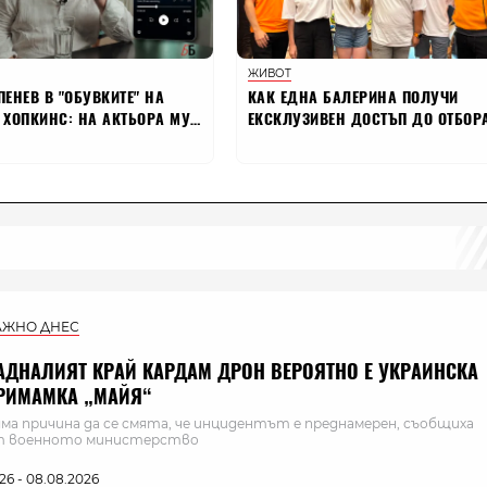
АЖНО ДНЕС
АДНАЛИЯТ КРАЙ КАРДАМ ДРОН ВЕРОЯТНО Е УКРАИНСКА
РИМАМКА „МАЙЯ“
ма причина да се смята, че инцидентът е преднамерен, съобщиха
т военното министерство
:26 - 08.08.2026