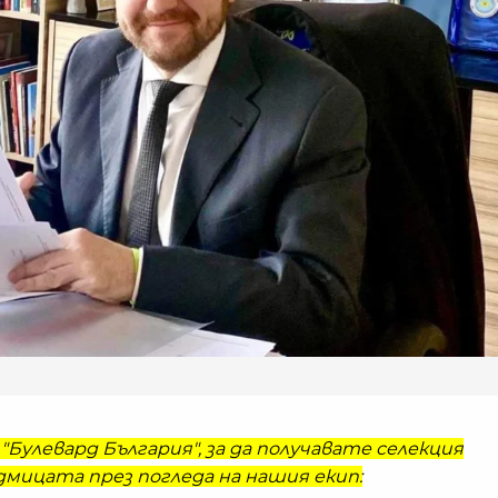
"Булевард България", за да получавате селекция
мицата през погледа на нашия екип: