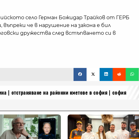
ийското село Герман Божидар Трайков от ГЕРБ
 въпреки че в нарушение на закона е бил
говски дружества след встъпването си в
ина
отстраняване на районни кметове в софия
софия