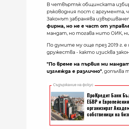
В четвъртък общинската изби
ръководния пост с аргумента, 
Законът забранява извършване
фирма, но не е част от управл
мандат, но тогава нито ОИК, н
По думите му още през 2019 г. е
дружества - както изисква зако
"По време на първия ми манда
изглежда е различно"
, допълва 