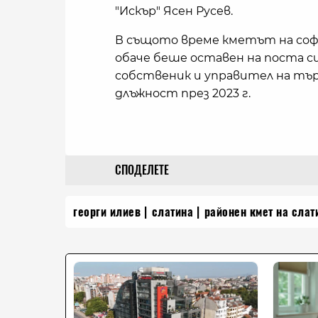
"Искър" Ясен Русев.
В същото време кметът на соф
обаче беше оставен на поста си,
собственик и управител на тър
длъжност през 2023 г.
СПОДЕЛЕТЕ
георги илиев
слатина
районен кмет на слат