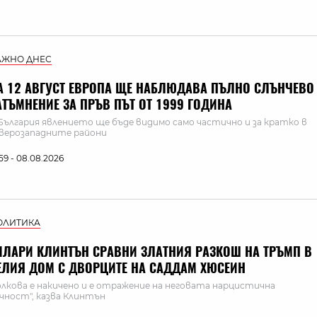
АЖНО ДНЕС
А 12 АВГУСТ ЕВРОПА ЩЕ НАБЛЮДАВА ПЪЛНО СЛЪНЧЕВО
АТЪМНЕНИЕ ЗА ПРЪВ ПЪТ ОТ 1999 ГОДИНА
България явлението ще бъде видимо само частично и за кратко в
верозападните райони
:59 - 08.08.2026
ОЛИТИКА
ИЛАРИ КЛИНТЪН СРАВНИ ЗЛАТНИЯ РАЗКОШ НА ТРЪМП В
ЕЛИЯ ДОМ С ДВОРЦИТЕ НА САДДАМ ХЮСЕИН
олкова е накичено и е отражение на неговата нарцистична
чност", казва Клинтън