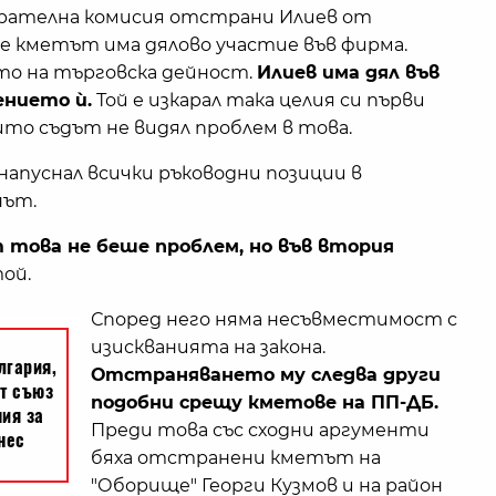
рателна комисия отстрани Илиев от
че кметът има дялово участие във фирма.
то на търговска дейност.
Илиев има дял във
ението ѝ.
Той е изкарал така целия си първи
ито съдът не видял проблем в това.
 напуснал всички ръководни позиции в
нът.
т това не беше проблем, но във втория
той.
Според него няма несъвместимост с
изискванията на закона.
Отстраняването му следва други
подобни срещу кметове на ПП-ДБ.
Преди това със сходни аргументи
бяха отстранени кметът на
"Оборище" Георги Кузмов и на район