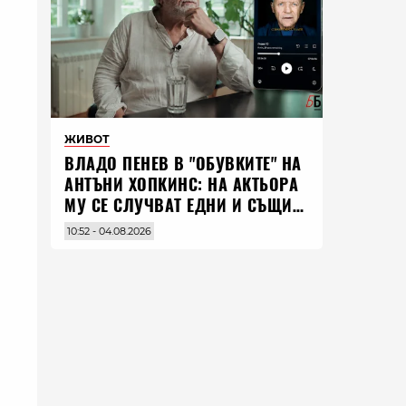
ЖИВОТ
ВЛАДO ПЕНЕВ В "ОБУВКИТЕ" НА
АНТЪНИ ХОПКИНС: НА АКТЬОРА
МУ СЕ СЛУЧВАТ ЕДНИ И СЪЩИ
НЕЩА ПО ЦЕЛИЯ СВЯТ
10:52 - 04.08.2026