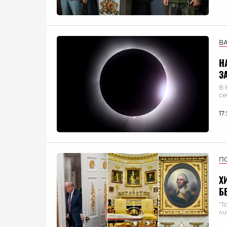
В
Н
З
В 
се
17
П
Х
Б
"Т
ли