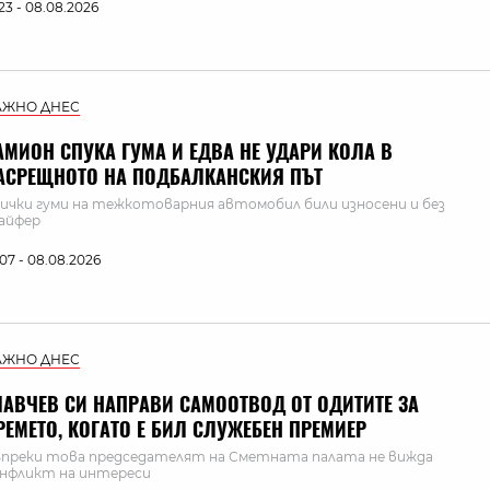
:23 - 08.08.2026
АЖНО ДНЕС
АМИОН СПУКА ГУМА И ЕДВА НЕ УДАРИ КОЛА В
АСРЕЩНОТО НА ПОДБАЛКАНСКИЯ ПЪТ
ички гуми на тежкотоварния автомобил били износени и без
айфер
:07 - 08.08.2026
АЖНО ДНЕС
ЛАВЧЕВ СИ НАПРАВИ САМООТВОД ОТ ОДИТИТЕ ЗА
РЕМЕТО, КОГАТО Е БИЛ СЛУЖЕБЕН ПРЕМИЕР
преки това председателят на Сметната палата не вижда
нфликт на интереси