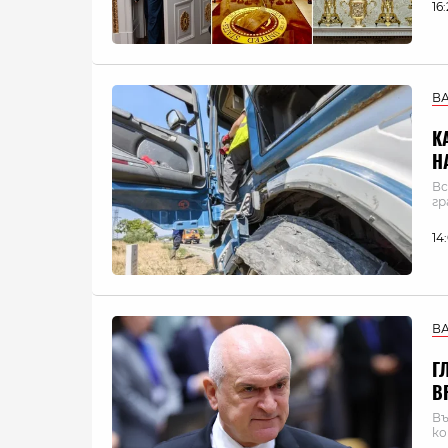
16
В
К
Н
Вс
гр
14
В
Г
В
Въ
ко