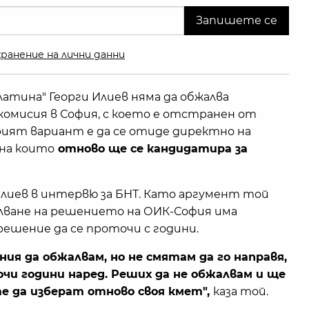
ранение на лични данни
атина" Георги Илиев няма да обжалва
омисия в София, с което е отстранен от
брият вариант е да се отиде директно на
 на които
отново ще се кандидатира за
Илиев в интервю за БНТ. Като аргумент той
алване на решението на ОИК-София има
шение да се проточи с години.
ния да обжалвам, но не смятам да го направя,
чи години наред. Реших да не обжалвам и ще
е да изберат отново своя кмет",
каза той.