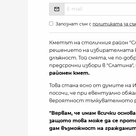
Запознат съм с
политиката за съх
Кметът на столичния район "Сл
решението на избирателната к
длъжност. Той смята, че по-до
предсрочни избори в "Слатина",
районен кмет.
Това стана ясно от думите на 
посочи, че при евентуално обж
вероятност тълкувателното ре
"Вярвам, че имам всички основа
защото това може да се прото
дам възможност на гражданит