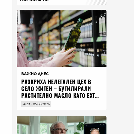
ВАЖНО ДНЕС
РАЗКРИХА НЕЛЕГАЛЕН ЦЕХ В
СЕЛО ЖИТЕН – БУТИЛИРАЛИ
РАСТИТЕЛНО МАСЛО КАТО EXTRA
VIRGIN ЗЕХТИН
14:28 - 05.08.2026