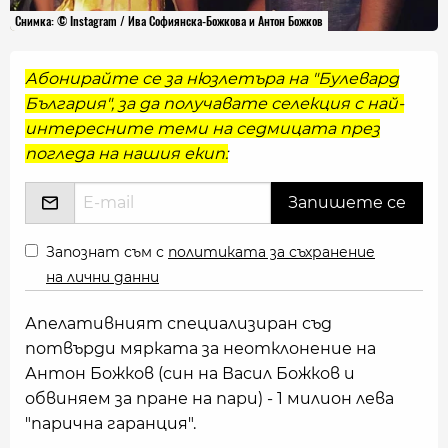
Снимка: © Instagram / Ива Софиянска-Божкова и Антон Божков
Абонирайте се за нюзлетъра на "Булевард
България", за да получавате селекция с най-
интересните теми на седмицата през
погледа на нашия екип:
Запознат съм с
политиката за съхранение
на лични данни
Апелативният специализиран съд
потвърди мярката за неотклонение на
Антон Божков (син на Васил Божков и
обвиняем за пране на пари) - 1 милион лева
"парична гаранция".