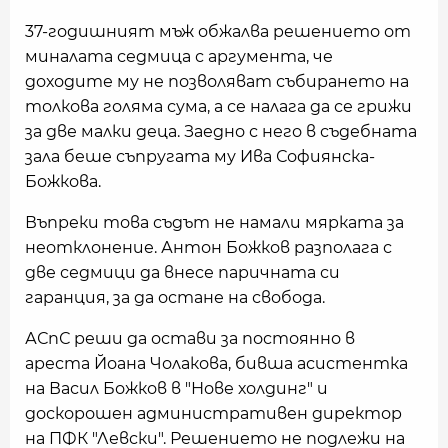
37-годишният мъж обжалва решението от
миналата седмица с аргумента, че
доходите му не позволяват събирането на
толкова голяма сума, а се налага да се грижи
за две малки деца. Заедно с него в съдебната
зала беше съпругата му Ива Софиянска-
Божкова.
Въпреки това съдът не намали мярката за
неотклонение. Антон Божков разполага с
две седмици да внесе паричната си
гаранция, за да остане на свобода.
АСпС реши да остави за постоянно в
ареста Йоана Чолакова, бивша асистентка
на Васил Божков в "Нове холдинг" и
доскорошен административен директор
на ПФК "Левски". Решението не подлежи на