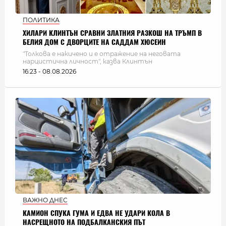
ПОЛИТИКА
ХИЛАРИ КЛИНТЪН СРАВНИ ЗЛАТНИЯ РАЗКОШ НА ТРЪМП В
БЕЛИЯ ДОМ С ДВОРЦИТЕ НА САДДАМ ХЮСЕИН
"Толкова е накичено и е отражение на неговата
нарцистична личност", казва Клинтън
16:23 - 08.08.2026
ВАЖНО ДНЕС
КАМИОН СПУКА ГУМА И ЕДВА НЕ УДАРИ КОЛА В
НАСРЕЩНОТО НА ПОДБАЛКАНСКИЯ ПЪТ