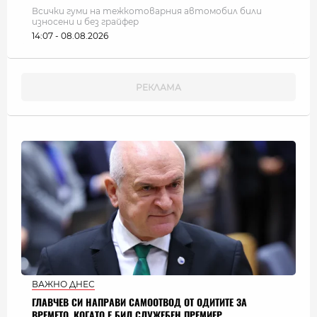
Всички гуми на тежкотоварния автомобил били
износени и без грайфер
14:07 - 08.08.2026
ВАЖНО ДНЕС
ГЛАВЧЕВ СИ НАПРАВИ САМООТВОД ОТ ОДИТИТЕ ЗА
ВРЕМЕТО, КОГАТО Е БИЛ СЛУЖЕБЕН ПРЕМИЕР