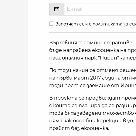
Запознат съм с
политиката за съх
Върховният административен с
бъде направена екооценка на пр
националния парк "Пирин" за пер
По този начин се отменя решени
на първи март 2017 година от м
този пост се заемаше от Ирина
В проекта се предвиждат проме
с които се планира да се разш
това бяха заведени множество 
няма как подобни корекции в у
правят без екооценка.