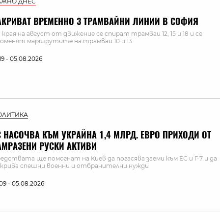
АЖНО ДНЕС
АКРИВАТ ВРЕМЕННО 3 ТРАМВАЙНИ ЛИНИИ В СОФИЯ
 края на август от движение се спират трамваи 12, 15 и 18 и се
оменят маршрутите на трамваи 10 и 13
:19 - 05.08.2026
ОЛИТИКА
С НАСОЧВА КЪМ УКРАЙНА 1,4 МЛРД. ЕВРО ПРИХОДИ ОТ
АМРАЗЕНИ РУСКИ АКТИВИ
едствата ще помогнат на Киев да погасява заеми към ЕС и Г-7 и да
крива спешни военни и отбранителни нужди
:09 - 05.08.2026