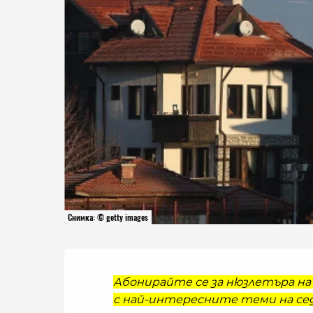
Снимка: © getty images
Абонирайте се за нюзлетъра на 
с най-интересните теми на сед