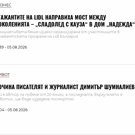
ИЗНЕС
ТАЖАНТИТЕ НА LIDL НАПРАВИХА МОСТ МЕЖДУ
ОКОЛЕНИЯТА – „СЛАДОЛЕД С КАУЗА“ В ДОМ „НАДЕЖДА“
ициативата беше изцяло организирана от участниците в
ажантската програма на Lidl България
:39 - 05.08.2026
ИВОТ
ОЧИНА ПИСАТЕЛЯТ И ЖУРНАЛИСТ ДИМИТЪР ШУМНАЛИЕВ
й е автор на повече от 20 книги, а последната, върху която е
ботил, ще бъде издадена посмъртно
:04 - 05.08.2026