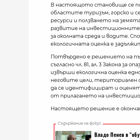
В настоящото становище се пос
областите туризъм, горско и с
ресурси и ползването на земята
развитие на инвестиционните 
за околната среда и водите. Спор
екологичната оценка е задължи
Потвърдено е решението на пър
съгласно чл. 81, ал. 3 Закона за 
извърши екологична оценка едн
неговите цели, териториален о
да се идентифицират и оценят
от прилагането на инвестицио
Настоящето решение е окончате