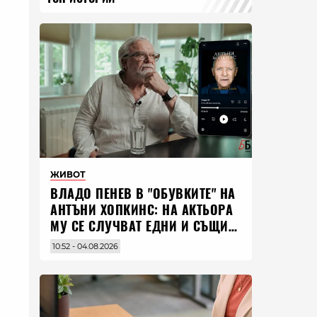
ЖИВОТ
ВЛАДO ПЕНЕВ В "ОБУВКИТЕ" НА
АНТЪНИ ХОПКИНС: НА АКТЬОРА
МУ СЕ СЛУЧВАТ ЕДНИ И СЪЩИ
НЕЩА ПО ЦЕЛИЯ СВЯТ
10:52 - 04.08.2026