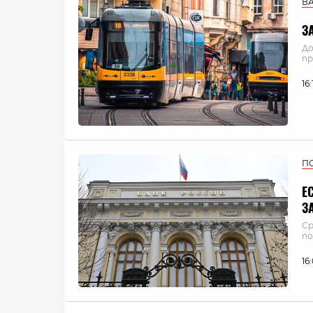
В
З
До
пр
16
П
Е
З
Ср
по
16