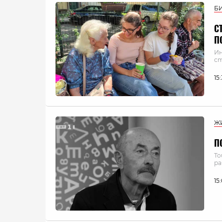
Б
С
П
Ин
ст
15
Ж
П
То
ра
15