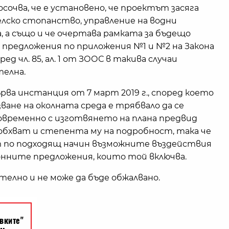
очва, че е установено, че проектът засяга
елско стопанство, управление на водни
, а също и че очертава рамката за бъдещо
предложения по приложения №1 и №2 на Закона
ед чл. 85, ал. 1 от ЗООС в такива случаи
телна.
ва инстанция от 7 март 2019 г., според което
опазване на околната среда е трябвало да се
овременно с изготвянето на плана предвид
бхват и степента му на подробност, така че
 по подходящ начин възможните въздействия
нните предложения, които той включва.
лно и не може да бъде обжалвано.