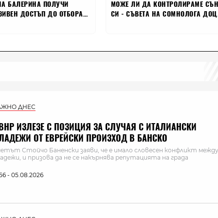
АЖНО ДНЕС
ВНР ИЗЛЕЗЕ С ПОЗИЦИЯ ЗА СЛУЧАЯ С ИТАЛИАНСКИ
ЛАДЕЖИ ОТ ЕВРЕЙСКИ ПРОИЗХОД В БАНСКО
етът Стойчо Баненски заяви, че е имало словесен конфликт межд
адежи, и призова да не се накърнява репутацията на града
:56 - 05.08.2026