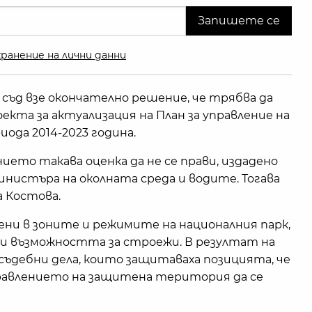
ранение на лични данни
ъд взе окончателно решение, че трябва да
оекта за актуализация на План за управление на
иода 2014-2023 година.
ето такава оценка да не се прави, издадено
инистъра на околната среда и водите. Тогава
 Костова.
ни в зоните и режимите на националния парк,
ири възможността за строежи. В резултат на
съдебни дела, които защитаваха позицията, че
правлението на защитена територия да се