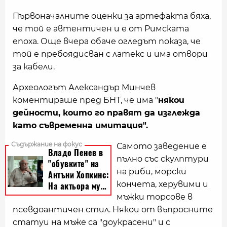
Първоначалните оценки за артефакта бяха,
че той е автентичен и е от Римската
епоха. Още вчера обаче огледът показа, че
той е пребоядисван с латекс и има отвори
за кабели.
Археологът Александър Минчев
коментираше пред БНТ, че има "
някои
дейности, които го правят да изглежда
като съвременна имитация".
Самото заведение е
пълно със скулптури
на риби, морски
кончета, херувими и
мъжки торсове в
псевдоантичен стил. Някои от въпросните
статуи на мъже са "доукрасени" и с