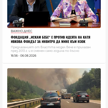
ВАЖНО ДНЕС
ФОНДАЦИЯ „ИСКАМ БЕБЕ“ Е ПРОТИВ ИДЕЯТА НА КАТЯ
ИВКОВА ФОНДЪТ ЗА ИНВИТРО ДА МИНЕ КЪМ НЗОК
Предлаганият от властта модел вече е прилаган
през 2013 г. и е сменен само година по-късно
16:56 - 06.08.2026