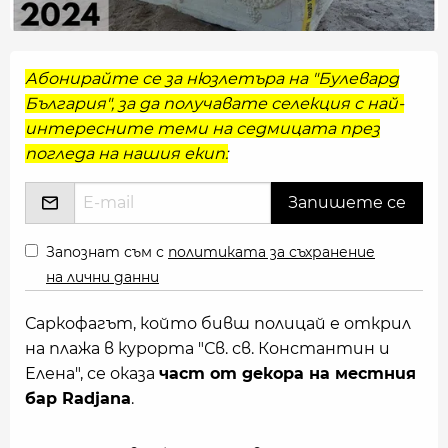
Абонирайте се за нюзлетъра на "Булевард
България", за да получавате селекция с най-
интересните теми на седмицата през
погледа на нашия екип:
Запознат съм с
политиката за съхранение
на лични данни
Саркофагът, който бивш полицай е открил
на плажа в курорта "Св. св. Константин и
Елена", се оказа
част от декора на местния
бар Radjana
.