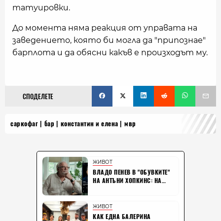
татуировки.
До момента няма реакция от управата на
заведението, която би могла да "припознае"
барплота и да обясни какъв е произходът му.
СПОДЕЛЕТЕ
саркофаг
бар
константин и елена
мвр