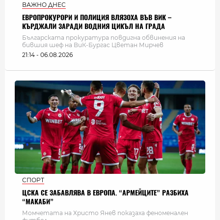
ВАЖНО ДНЕС
ЕВРОПРОКУРОРИ И ПОЛИЦИЯ ВЛЯЗОХА ВЪВ ВИК –
КЪРДЖАЛИ ЗАРАДИ ВОДНИЯ ЦИКЪЛ НА ГРАДА
Българската прокуратура повдигна обвинения на
бившия шеф на ВиК-Бургас Цветан Мирчев
21:14 - 06.08.2026
СПОРТ
ЦСКА СЕ ЗАБАВЛЯВА В ЕВРОПА. “АРМЕЙЦИТЕ” РАЗБИХА
“МАКАБИ”
Момчетата на Христо Янев показаха феноменален