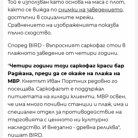
Той е използван като основа на маса с плот,
както се вижда по
снимки на заведението
,
достъпни в социалните мрежи.
Сравнението на изображенията показва
пълно сходство.
Според BIRD - въпросният саркофаг стои в
плажното заведение от четири години.
"
Четири години този саркофаг краси бар
Раджана, преди да се окаже на плажа на
МВР
. Кметът Иван Портних редовно го
посещава. Саркофагът е поддържал
питиетата на хиляди клиенти. МВР освен,
че има много почивни станции и плаж, има и
специален отдел за противодействие на
търговията с ценното ни културно
наследство. И внезапно - древна реликва",
пишат BIRD.