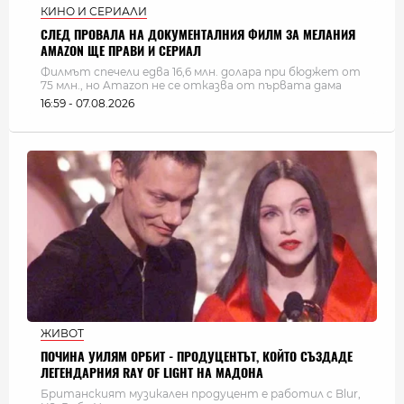
КИНО И СЕРИАЛИ
СЛЕД ПРОВАЛА НА ДОКУМЕНТАЛНИЯ ФИЛМ ЗА МЕЛАНИЯ
AMAZON ЩЕ ПРАВИ И СЕРИАЛ
Филмът спечели едва 16,6 млн. долара при бюджет от
75 млн., но Amazon не се отказва от първата дама
16:59 - 07.08.2026
ЖИВОТ
ПОЧИНА УИЛЯМ ОРБИТ - ПРОДУЦЕНТЪТ, КОЙТО СЪЗДАДЕ
ЛЕГЕНДАРНИЯ RAY OF LIGHT НА МАДОНА
Британският музикален продуцент е работил с Blur,