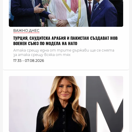
ВАЖНО ДНЕС
ТУРЦИЯ, САУДИТСКА АРАБИЯ И ПАКИСТАН СЪЗДАВАТ НОВ
ВОЕНЕН СЪЮЗ ПО МОДЕЛА НА НАТО
Атака срещу една от трите държави ще се смята
за атака срещу всяка от тях
17:35 - 07.08.2026