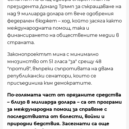
президента Доналд Тръмп за съкращаване на
над 9 милиарда долара от вече одобрения
федерален бюджет – ход, който засяга както
международната помощ, така и
финансирането на обществените медии в
страната.
Законопроектът мина с минимално
мнозинство от 51 гласа "за" срещу 48
"против", въпреки съпротивата на двама
републикански сенатори, които се
присъединиха към демократите.
По-голямата част от орязаните средства
– близо 8 милиарда долара – са от програми
за международна помощ за справяне с
последствията от болести, войни и
природни бедствия. Засегнати са още