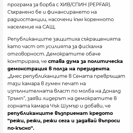
програма за борба с ХИВ/СПИН (PEPFAR).
Съхранено бе и финансирането на
радиостанции, насочени към коренното
население на САЩ.
Републиканците защитиха съкращенията
като част от усилията за фискална
отговорност. Демократите обаче
контрираха, че
става дума за политическа
демонстрация в полза на президента
.
„Днес републиканците в Сената превръщат
тази камара в гумен печат на
изпълнителната власт по молба на Доналд
Тръмп“, заяви лидерът на демократите в
горната камара Чък Шумър и добави, че
републиканците възприемат кредото
“режи, режи, режи сега и задавай въпроси
по-късно“.