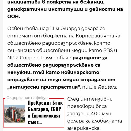
инициативи в подкрепа на бежанци,
демократични институции и дейности на
ООН.
Освен това, над 1.1 милиарда долара се
отнемат от бюджета на Корпорацията за
обществено радиоразпръскване, която
финансира обществени медии като PBS и
NPR. Според Тръмп обаче
разходите за
обществено радиоразпръскване са
ненужни, тъй като новинарското
отразяване на тези медии страдало от
„антидесни пристрастия“
, пише
Reuters
.
След интензивни
преговори бяха
запазени 400 млн.
долара за глобалната
американска