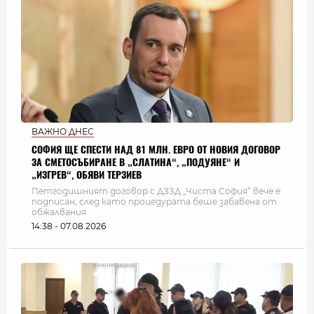
ВАЖНО ДНЕС
СОФИЯ ЩЕ СПЕСТИ НАД 81 МЛН. ЕВРО ОТ НОВИЯ ДОГОВОР
ЗА СМЕТОСЪБИРАНЕ В „СЛАТИНА“, „ПОДУЯНЕ“ И
„ИЗГРЕВ“, ОБЯВИ ТЕРЗИЕВ
Петгодишният договор с ДЗЗД „Чиста София“ вече е
подписан, след като процедурата беше забавена от
обжалвания
14:38 - 07.08.2026