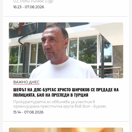
U2, Роби Уилямс и др.
16:23 - 07.08.2026
ВАЖНО ДНЕС
ШЕФЪТ НА ДПС-БУРГАС ХРИСТО ШИРОКОВ СЕ ПРЕДАДЕ НА
ПОЛИЦИЯТА, БИЛ НА ПРЕГЛЕДИ В ТУРЦИЯ
Прокуратурата го обвинява за участие в
организирана престъпна група във ВиК – Бургас
15:14 - 07.08.2026