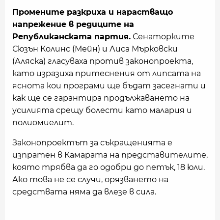
Промените разкриха и нарастващо
напрежение в редиците на
Републиканската партия.
Сенаторките
Сюзън Колинс (Мейн) и Лиса Мърковски
(Аляска) гласуваха против законопроекта,
като изразиха притеснения от липсата на
яснота кои програми ще бъдат засегнати и
как ще се гарантира продължаването на
усилията срещу болести като малария и
полиомиелит.
Законопроектът за съкращенията е
изпратен в Камарата на представителите,
която трябва да го одобри до петък, 18 юли.
Ако това не се случи, орязването на
средствата няма да влезе в сила.