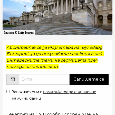
Снимка: © Getty Images
Абонирайте се за нюзлетъра на "Булевард
България", за да получавате селекция с най-
интересните теми на седмицата през
погледа на нашия екип:
Запознат съм с
политиката за съхранение
на лични данни
Сенатът на САЩ одобри спорен план на