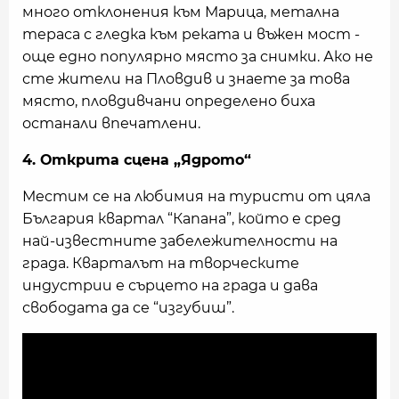
много отклонения към Марица, метална
тераса с гледка към реката и въжен мост -
още едно популярно място за снимки. Ако не
сте жители на Пловдив и знаете за това
място, пловдивчани определено биха
останали впечатлени.
4. Открита сцена „Ядрото“
Местим се на любимия на туристи от цяла
България квартал “Капана”, който е сред
най-известните забележителности на
града. Кварталът на творческите
индустрии е сърцето на града и дава
свободата да се “изгубиш”.