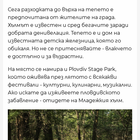
Сега разходката до върха на тепето е
предпочитана от жителите на града.
Хълмът е известен и сред бегачите заради
добрата денивелация. Тепето е и дом на
известната детска железница, която го
обикаля. Но не се притеснявайте - влакчето
е достъпно и за възрастни.
На място се намира и Plovdiv Stage Park,
който оживява през лятото с всякакви
фестивали - културни, кулинарни, музикални.
Ако искате да изживеете пловдивското
забавление - отидете на Младежкия хълм.