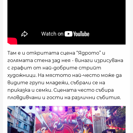
Там е и откритата сцена “Ядрото” и
голямата стена зад нея - винаги изрисувана
с графит от най-добрите стрийт
художници. На мястото най-често може да
видите групи младежи, събрали се на
приказка и семки. Сцената често събира
пловдивчани и гости на различни събития.