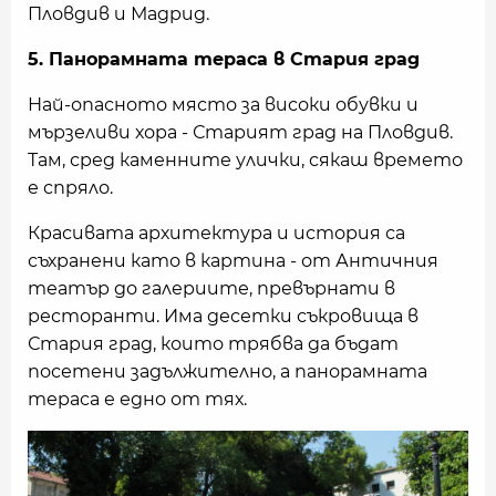
Пловдив и Мадрид.
5. Панорамната тераса в Стария град
Най-опасното място за високи обувки и
мързеливи хора - Старият град на Пловдив.
Там, сред каменните улички, сякаш времето
е спряло.
Красивата архитектура и история са
съхранени като в картина - от Античния
театър до галериите, превърнати в
ресторанти. Има десетки съкровища в
Стария град, които трябва да бъдат
посетени задължително, а панорамната
тераса е едно от тях.