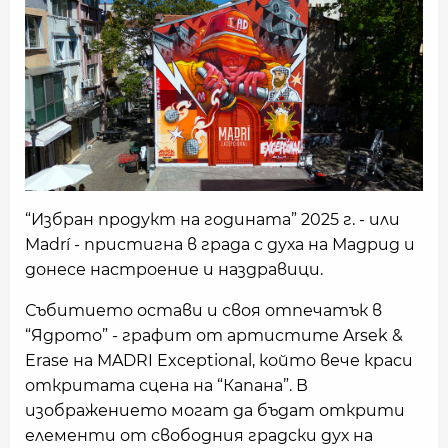
“Избран продукт на годината” 2025 г. - или
Madrí - пристигна в града с духа на Мадрид и
донесе настроение и наздравици.
Събитието остави и своя отпечатък в
“Ядрото” - графит от артистите Arsek &
Erase на MADRI Exceptional, който вече краси
откритата сцена на “Капана”. В
изображението могат да бъдат открити
елементи от свободния градски дух на