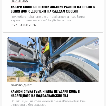
ПОЛИТИКА
ХИЛАРИ КЛИНТЪН СРАВНИ ЗЛАТНИЯ РАЗКОШ НА ТРЪМП В
БЕЛИЯ ДОМ С ДВОРЦИТЕ НА САДДАМ ХЮСЕИН
"Толкова е накичено и е отражение на неговата
нарцистична личност", казва Клинтън
16:23 - 08.08.2026
ВАЖНО ДНЕС
КАМИОН СПУКА ГУМА И ЕДВА НЕ УДАРИ КОЛА В
НАСРЕЩНОТО НА ПОДБАЛКАНСКИЯ ПЪТ
Всички гуми на тежкотоварния автомобил били
износени и без грайфер