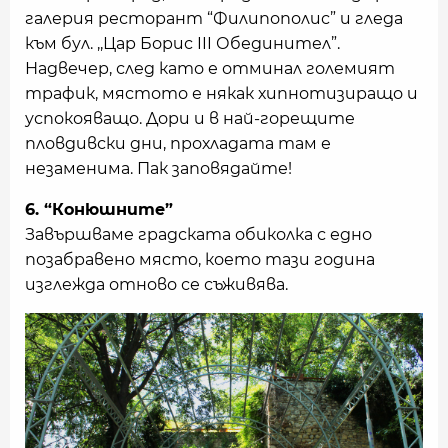
галерия ресторант “Филипополис” и гледа
към бул. ,,Цар Борис III Обединител”.
Надвечер, след като е отминал големият
трафик, мястото е някак хипнотизиращо и
успокояващо. Дори и в най-горещите
пловдивски дни, прохладата там е
незаменима. Пак заповядайте!
6. “Конюшните”
Завършваме градската обиколка с едно
позабравено място, което тази година
изглежда отново се съживява.