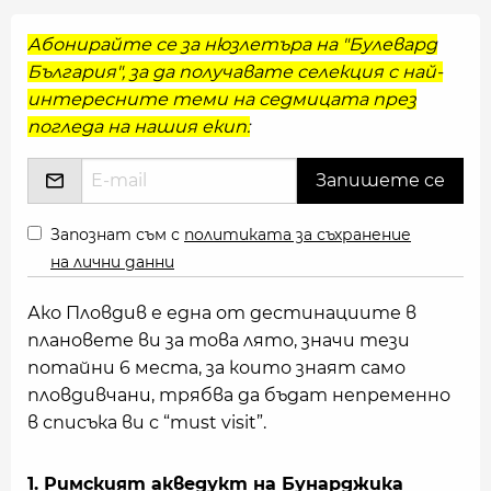
Абонирайте се за нюзлетъра на "Булевард
България", за да получавате селекция с най-
интересните теми на седмицата през
погледа на нашия екип:
Запознат съм с
политиката за съхранение
на лични данни
Ако Пловдив е една от дестинациите в
плановете ви за това лято, значи тези
потайни 6 места, за които знаят само
пловдивчани, трябва да бъдат непременно
в списъка ви с “must visit”.
1. Римският акведукт на Бунарджика