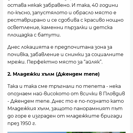
остава някак забравено. И така, 40 години
по-късно, запустялото и обрасло място е
реставрирано и се сдобива с красиво нощно
осветление, каменни пързалки и детска
площадка с батути.
Днес локацията е предпочитана зона за
почивка, забавление и снимки за социалните
мрежи. Перфектно място за “айляк”.
2. Младежки хълм (Джендем тепе)
Така и така сме тръгнали по тепета - нека
опознаем най-високото от всички в Пловдив
- Джендем тепе. Днес то е по-познато като
Младежкия хълм, защото панорамният път
до горе е изграден от младежките бригади
през 1950 г.