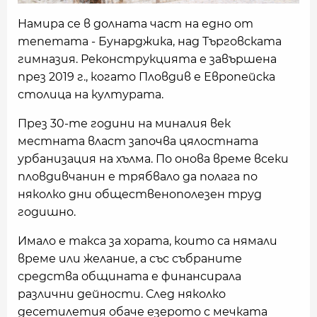
Намира се в долната част на едно от
тепетата - Бунарджика, над Търговската
гимназия. Реконструкцията е завършена
през 2019 г., когато Пловдив е Европейска
столица на културата.
През 30-те години на миналия век
местната власт започва цялостната
урбанизация на хълма. По онова време всеки
пловдивчанин е трябвало да полага по
няколко дни общественополезен труд
годишно.
Имало е такса за хората, които са нямали
време или желание, а със събраните
средства общината е финансирала
различни дейности. След няколко
десетилетия обаче езерото с мечката