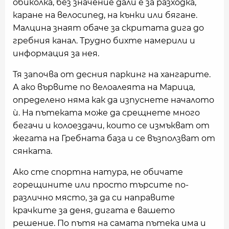
обиколка, без значение дали е за разходка,
каране на велосипед, на кънки или бягане.
Малцина знаят обаче за скритата дига до
гребния канал. Трудно бихте намерили и
информация за нея.
Тя започва от десния паркинг на хангарите.
А ако вървите по велоалеята на Марица,
определено няма как да изпуснете началото
ѝ. На пътеката може да срещнете много
бегачи и колоездачи, които се измъкват от
жегата на Гребната база и се възползват от
сянката.
Ако сте спортна натура, не обичате
горещините или просто търсите по-
различно място, за да си направите
крачките за деня, дигата е вашето
решение. По пътя на самата пътека има и