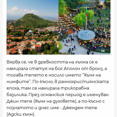
Вярва се, че в древността на хълма се е
намирала статуя на бог Аполон от бронз, а
тогава тепето е носило името “Хълм на
нимфите”. По-късно, в раннохристиянската
епоха, там се намирала трикорабна
базилика. През османския период е именуван
Джин тепе (Хълм на духовете), а по-късно с
познатото и днес име - Джендем тепе
(Адски хълм).