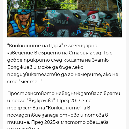
“Конюшните на Царя” е легендарно
заведение в сърцето на Стария град. То е
добре прикрито след къщата на Златю
Бояджиев и може да бъде леко
предизвикателство да го намерите, ако не
сте “местен”.
Пространството неведнъж затваря врати
и после “възкръсва”. През 2017 г. се
прекръства на “Конюшните”, а в
последствие запада отново и потъва в
тишина. През 2025-а мястото обещава