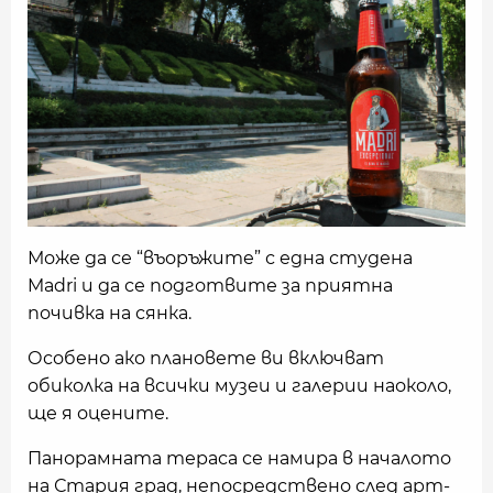
Може да се “въоръжите” с една студена
Madri и да се подготвите за приятна
почивка на сянка.
Особено ако плановете ви включват
обиколка на всички музеи и галерии наоколо,
ще я оцените.
Панорамната тераса се намира в началото
на Стария град, непосредствено след арт-