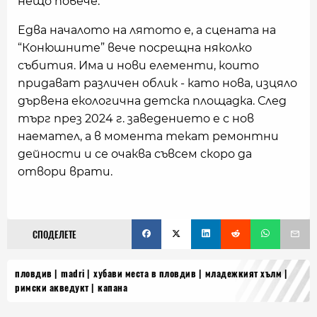
нещо повече.
Едва началото на лятото е, а сцената на
“Конюшните” вече посрещна няколко
събития. Има и нови елементи, които
придават различен облик - като нова, изцяло
дървена екологична детска площадка. След
търг през 2024 г. заведението е с нов
наемател, а в момента текат ремонтни
дейности и се очаква съвсем скоро да
отвори врати.
СПОДЕЛЕТЕ
пловдив
madri
хубави места в пловдив
младежкият хълм
римски акведукт
капана