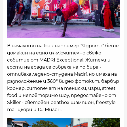
В началото на юни например “Ядрото” беше
домакин на едно изключително свежо
събитие от MADRI Exceptional. Жители и
гости на града се събраха на по бира -
отпиваха ледено-студена Madrí, но имаха на
разположение и 360° видео фотокът, барбър
корнер, ситопечат на тениски, игри, street
food и неповторимо шоу, предоставено от
Skiller - световен beatbox шампион, freestyle
танцьори и DJ Милен.