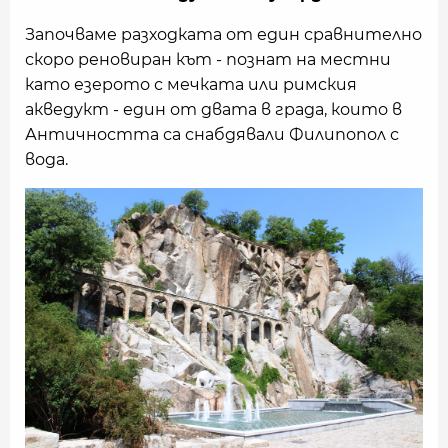
Започваме разходката от един сравнително
скоро реновиран кът - познат на местни
като езерото с мечката или римския
акведукт - един от двата в града, които в
Античността са снабдявали Филипопол с
вода.