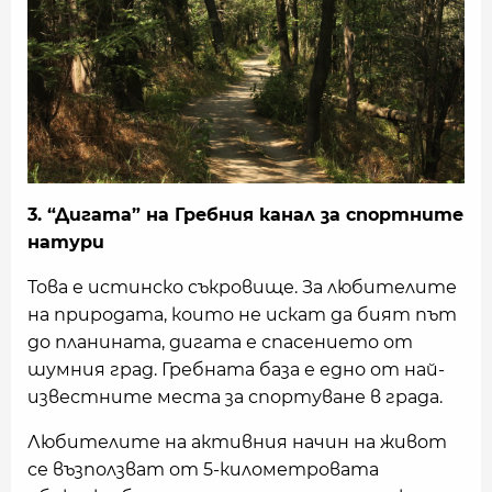
3. “Дигата” на Гребния канал за спортните
натури
Това е истинско съкровище. За любителите
на природата, които не искат да бият път
до планината, дигата е спасението от
шумния град. Гребната база е едно от най-
известните места за спортуване в града.
Любителите на активния начин на живот
се възползват от 5-километровата