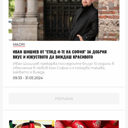
MADRI
ИВАН ШИШИЕВ ОТ "ЕТЮД-И-ТЕ НА СОФИЯ" ЗА ДОБРИЯ
ВКУС И ИЗКУСТВОТО ДА ВИЖДАШ КРАСИВОТО
Иван Шишиев прекарва последните близо 10 години в
обяснение в любов към София и я показва такава,
каквато я вижда
09:33 - 31.05.2024