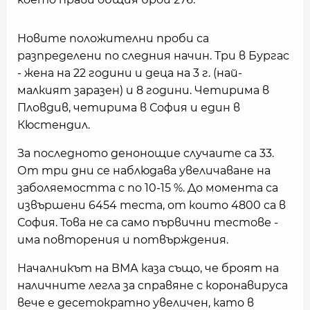
Новите положителни проби са
разпределени по следния начин. Три в Бургас
- жена на 22 години и деца на 3 г. (най-
малкият заразен) и 8 години. Четирима в
Пловдив, четирима в София и един в
Кюстендил.
За последното денонощие случаите са 33.
От три дни се наблюдава увеличаване на
заболяемостта с по 10-15 %. До момента са
извършени 6454 теста, от които 4800 са в
София. Това не са само първични тестове -
има повторения и потвърждения.
Началникът на ВМА каза също, че броят на
наличните легла за справяне с коронавируса
вече е десетократно увеличен, като в