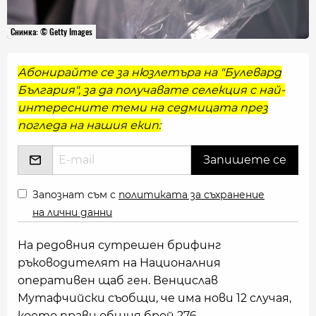
Снимка: © Getty Images
Абонирайте се за нюзлетъра на "Булевард
България", за да получавате селекция с най-
интересните теми на седмицата през
погледа на нашия екип:
Запознат съм с
политиката за съхранение
на лични данни
На редовния сутрешен брифинг
ръководителят на Националния
оперативен щаб ген. Венцислав
Мутафчийски съобщи, че има нови 12 случая,
което прави общия брой 276.