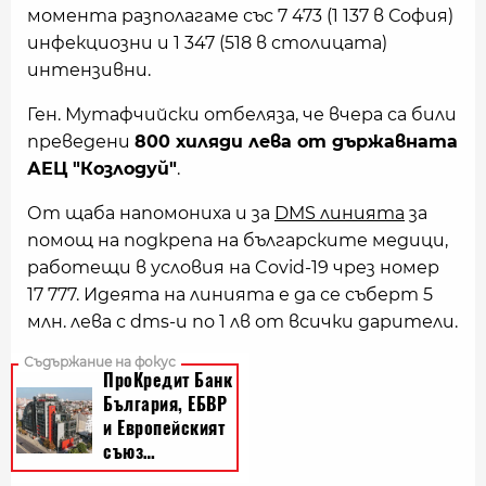
момента разполагаме със 7 473 (1 137 в София)
инфекциозни и 1 347 (518 в столицата)
интензивни.
Ген. Мутафчийски отбеляза, че вчера са били
преведени
800 хиляди лева от държавната
АЕЦ "Козлодуй"
.
От щаба напомониха и за
DMS линията
за
помощ на подкрепа на българските медици,
работещи в условия на Covid-19 чрез номер
17 777. Идеята на линията е да се съберт 5
млн. лева с dms-и по 1 лв от всички дарители.