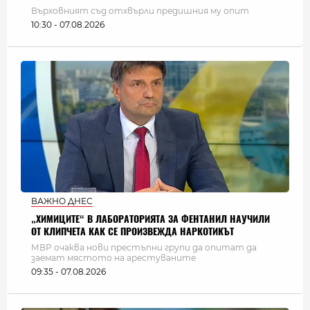
Върховният съд отхвърли предишния му опит
10:30 - 07.08.2026
ВАЖНО ДНЕС
„ХИМИЦИТЕ“ В ЛАБОРАТОРИЯТА ЗА ФЕНТАНИЛ НАУЧИЛИ
ОТ КЛИПЧЕТА КАК СЕ ПРОИЗВЕЖДА НАРКОТИКЪТ
МВР очаква нови престъпни групи да опитат да
заемат мястото на арестуваните
09:35 - 07.08.2026