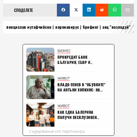
СПОДЕЛЕТЕ
венцислав мутафчийски
коронавирус
брифинг
аец "козлодуй"