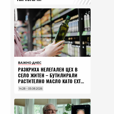
ВАЖНО ДНЕС
РАЗКРИХА НЕЛЕГАЛЕН ЦЕХ В
СЕЛО ЖИТЕН – БУТИЛИРАЛИ
РАСТИТЕЛНО МАСЛО КАТО EXTRA
VIRGIN ЗЕХТИН
14:28 - 05.08.2026