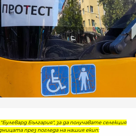
"Булевард България", за да получавате селекция
мицата през погледа на нашия екип: