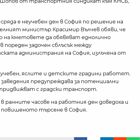
дър Шопов от транспортния синдикат към КНСБ,
ряда е неучебен ден в София по решение на
телният министър Красимир Вълчев обяви, че
о на кметовете да обявяват еднолично
в пореден задочен сблъсък между
ската администрания на София, излъчена от
неучебен, яслите и детските градини работят.
 заведения предупреждава за потенциални
 придвижват с градски транспорт.
в ранните часове на работния ден доведоха и
и повишеното търсене в София.