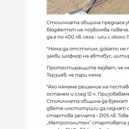
Столичната община предлага уве
бюджетът не позволява повече
да е по 400 лв. сега - или с около 
"Няма да отстъпим, докато не п
заяви шофьор на автобус, цити
Протестиращите казват, че не
Терзиев, че пари няма.
"Ако нямаме решение на постав
останем и след 12 ч. Призовав
Столичната община да вземат м
двете институции да седнат с
стартова заплата - 2105 лв. Това
„Метрополитен“ стартовата за