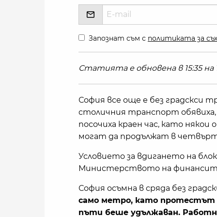
Запознат съм с
политиката за съх
Статията е обновена в 15:35 на 1
София все още е без градскси
столичния транспорт обявиха, 
посочиха краен час, като няко
могат да продължат в четвърт
Условието за вдигането на бло
Министерството на финансите 
София осъмна в сряда без град
само метро, като протестът тр
пъти беше удължаван. Работн