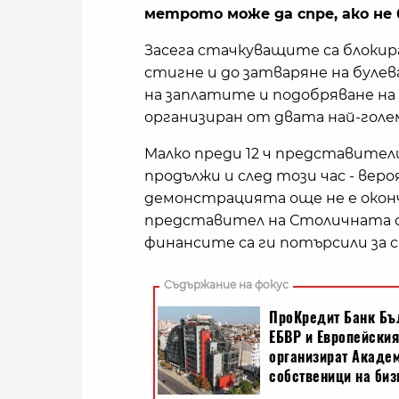
метрото може да спре, ако не
Засега стачкуващите са блокир
стигне и до затваряне на буле
на заплатите и подобряване на
организиран от двата най-голем
Малко преди 12 ч представител
продължи и след този час - вер
демонстрацията още не е оконч
представител на Столичната 
финансите са ги потърсили за 