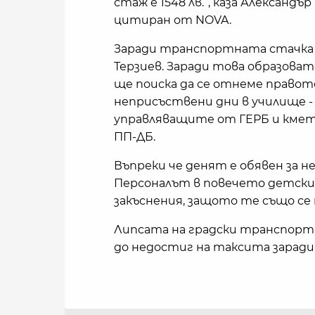
стаж е 1548 лв.”, каза Алексан
цитиран от NOVA.
Заради транспортната стачка с
Терзиев. Заради това образова
ще поиска да се отнеме правот
неприсъствени дни в училище - 
управляващите от ГЕРБ и кмет
ПП-ДБ.
Въпреки че денят е обявен за 
Персоналът в повечето детски
закъснения, защото те също се
Липсата на градски транспорт 
до недостиг на таксита зарад