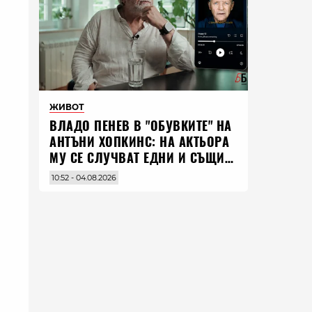
ЖИВОТ
ВЛАДO ПЕНЕВ В "ОБУВКИТЕ" НА
АНТЪНИ ХОПКИНС: НА АКТЬОРА
МУ СЕ СЛУЧВАТ ЕДНИ И СЪЩИ
НЕЩА ПО ЦЕЛИЯ СВЯТ
10:52 - 04.08.2026