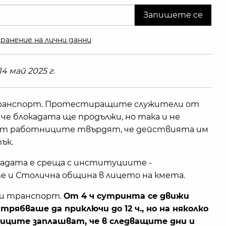
ранение на лични данни
4 май 2025 г.
 транспорт. Протестиращите служители от
че блокадата ще продължи, но така и не
и от работниците твърдят, че действията им
ък.
кадата е среща с институциите -
и Столична община в лицето на кмета.
ски транспорт.
От 4 ч сутринта се движи
ябваше да приключи до 12 ч., но на няколко
иците заплашват, че в следващите дни и