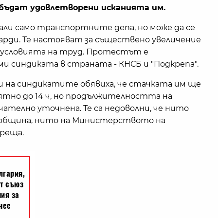
 бъдат удовлетворени исканията им.
али само транспортните депа, но може да се
варди. Те настояват за съществено увеличение
 условията на труд. Протестът е
и синдиката в страната - КНСБ и "Подкрепа".
и на синдикатите обявиха, че стачката им ще
оятно до 14 ч, но продължителността на
ателно уточнена. Те са недоволни, че нито
община, нито на Министерството на
среща.