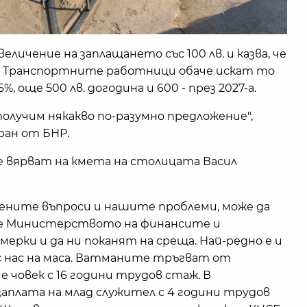
личение на заплащането със 100 лв. и казва, че
. Транспортните работници обаче искат то
15%, още 500 лв. догодина и 600 - през 2027-а.
олучим някакво по-разумно предложение",
ран от БНР.
 вярват на кмета на столицата Васил
ените въпроси и нашите проблеми, може да
аме Министерството на финансите и
ерки и да ни поканят на среща. Най-редно е и
 нас на маса. Ватманите тръгват от
 е човек с 16 години трудов стаж. В
плата на млад служител с 4 години трудов