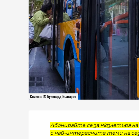
Снимка: © Булевард България
Абонирайте се за нюзлетъра на 
с най-интересните теми на сед