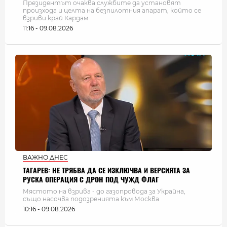
Президентът очаква службите да установят
произхода и целта на безпилотния апарат, който се
взриви край Кардам
11:16 - 09.08.2026
ВАЖНО ДНЕС
ТАГАРЕВ: НЕ ТРЯБВА ДА СЕ ИЗКЛЮЧВА И ВЕРСИЯТА ЗА
РУСКА ОПЕРАЦИЯ С ДРОН ПОД ЧУЖД ФЛАГ
Мястото на взрива - до газопровода за Украйна,
също насочва подозренията към Москва
10:16 - 09.08.2026