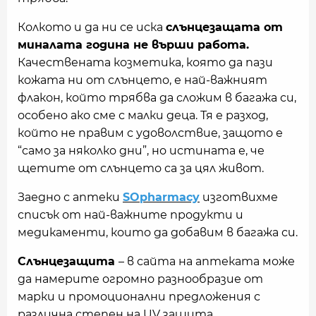
Колкото и да ни се иска
слънцезащата от
миналата година не върши работа.
Качествената козметика, която да пази
кожата ни от слънцето, е най-важният
флакон, който трябва да сложим в багажа си,
особено ако сме с малки деца. Тя е разход,
който не правим с удоволствие, защото е
“само за няколко дни”, но истината е, че
щетите от слънцето са за цял живот.
Заедно с аптеки
SOpharmacy
изготвихме
списък от най-важните продукти и
медикаменти, които да добавим в багажа си.
Слънцезащита
– в сайта на аптеката може
да намерите огромно разнообразие от
марки и промоционални предложения с
различна степен на UV защита.