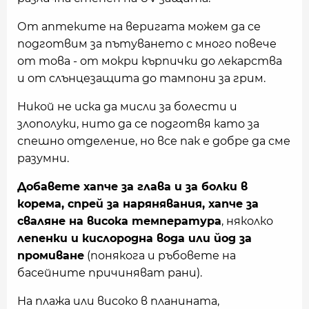
От аптеките на веригата можем да се
подготвим за пътуването с много повече
от това - от мокри кърпички до лекарства
и от слънцезащита до тампони за грим.
Никой не иска да мисли за болести и
злополуки, нито да се подготвя като за
спешно отделение, но все пак е добре да сме
разумни.
Добавете хапче за глава и за болки в
корема, спрей за нарянявания, хапче за
сваляне на висока температура
, няколко
лепенки и кислородна вода или йод за
промиване
(понякога и ръбовете на
басейните причиняват рани).
На плажа или високо в планината,