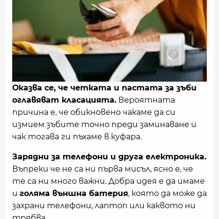
Оказва се, че четката и пастата за зъби
оглавяват класацията.
Вероятната
причина е, че обикновено чакаме да си
измием зъбите точно преди заминаване и
чак тогава ги пъхаме в куфара.
Зарядни за телефони и друга електроника.
Въпреки че не са ни първа мисъл, ясно е, че
те са ни много важни. Добра идея е да имаме
и
голяма външна батерия
, която да може да
захрани телефони, лаптоп или каквото ни
трябва.