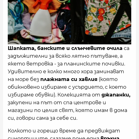
Шапката, банските и слънчевите очила
са
задължителни за всяко лятно пътуване, а
якето ветровка - за планинските почивки.
Удивително е колко много хора заминават
на море без
плажната си хавлия
(която
обикновено избираме с усърдието, с което
избираме обувки). Колекцията от
джапанки,
закупени на път от спа центрове и
магазини по целия свят, която имам в дома
си, говори сама за себе си.
Колкото и горещо време да предвиждат
синоптиците, слагаме поне една
връхна