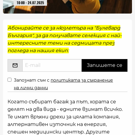
10:00 - 24.07.2025
Абонирайте се за нюзлетъра на "Булевард
България", за да получавате селекция с най-
интересните теми на седмицата през
погледа на нашия екип:
Запознат съм с
политиката за съхранение
на лични данни
Когато събират багаж за път, хората се
делят на два вида - едните взимат всичко.
Те имат връхни дрехи за цялата компания,
алтернативен източник на енергия,
спешен медицински център. Другите