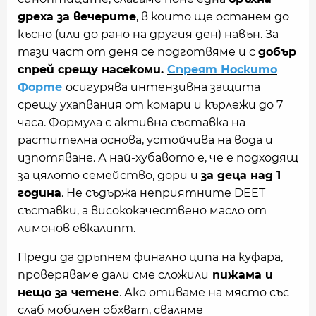
дреха за вечерите
, в които ще останем до
късно (или до рано на другия ден) навън. За
тази част от деня се подготвяме и с
добър
спрей срещу насекоми.
Спреят Носкито
Форте
осигурява интензивна защита
срещу ухапвания от комари и кърлежи до 7
часа. Формула с активна съставка на
растителна основа, устойчива на вода и
изпотяване. А най-хубавото е, че е подходящ
за цялото семейство, дори и
за деца над 1
година
. Не съдържа неприятните DEET
съставки, а висококачествено масло от
лимонов евкалипт.
Преди да дръпнем финално ципа на куфара,
проверяваме дали сме сложили
пижама и
нещо за четене
. Ако отиваме на място със
слаб мобилен обхват, сваляме