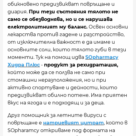
обикновено предизвикват повръщане и
диария.
При тези състояния тялото не
само се обезводнява, но и се нарушава
електролитният му баланс.
Освен основни
лекарства против гадене и разстройство,
от изключителна важност е да имаме и
основните соли, които тялото губи в тези
моменти. Тук на помощ идва
SOpharmacy
Хидра Плюс
-
продукт за рехидратация,
който може да се ползва не само при
стомашни неразположения, но и при
активно спортуване и дейности, които
предизвикват обилно потене. Има приятен
вкус на ягода и е подходящ и за деца.
Друг помощник за летните вируси с
повръщане е
натриевият цитрат
, който в
SOpharamcy откриваме под формата на