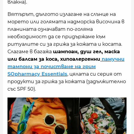
влакна).
Вятърът, дългото излагане на слънце на
морето или голямата надморска височина в
планината означават по-голяма
необходимост да се придържаме към
ритуалите си за грижа за кожата и косата.
Слагаме в багажа
шампоан, душ гел, маска
или балсам за коса, хипоалергенни
памучни
тампони за почистване на грим
SOpharmacy Essentials
, цялата си серия от
продукти за грижа за кожата (задължително
със SPF 50).