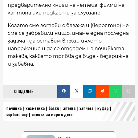
предварително книги на четеца, филми на
лаптопа или подкасти за слушане.
Когато сме готови с багажа и (вероятно) не
сме се забравили нищо, имаме една последна
задача - да оставим вкъщи цялото
напрежение и да се отдадем на почивката
такава, каквато трябва да бъде - безгрижна
и забавна.
СПОДЕЛЕТЕ
почивка
козметика
багаж
аптека
хапчета
куфар
sopharmacy
списък за море с дете