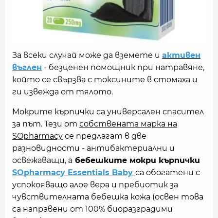
За всеки случай може да вземете и
активен
въглен
- безценен помощник при натравяне,
който се свързва с токсините в стомаха и
ги извежда от тялото.
Мокрите кърпички са универсален спасител
за път. Тези от
собствената марка на
SOpharmacy
се предлагат в две
разновидности - антибактериални и
освежаващи, а
бебешките мокри кърпички
SOpharmacy Essentials Baby
са обогатени с
успокояващо алое вера и пребиотик за
чувствителната бебешка кожа (освен това
са направени от 100% биоразградими