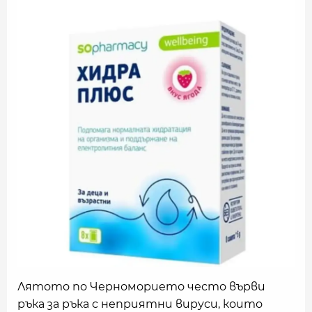
Лятото по Черноморието често върви
ръка за ръка с неприятни вируси, които