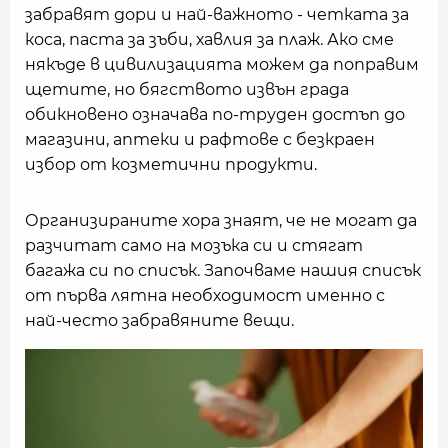
забравят дори и най-важното - четката за
коса, паста за зъби, хавлия за плаж. Ако сме
някъде в цивилизацията можем да поправим
щетите, но бягството извън града
обикновено означава по-труден достъп до
магазини, аптеки и рафтове с безкраен
избор от козметични продукти.
Организираните хора знаят, че не могат да
разчитат само на мозъка си и стягат
багажа си по списък. Започваме нашия списък
от първа лятна необходимост именно с
най-често забравяните вещи.