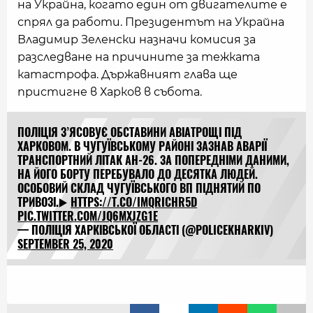
на Украйна, когато един от двигателите е
спрял да работи. Президентът на Украйна
Владимир Зеленски назначи комисия за
разследване на причините за тежката
катастрофа. Държавният глава ще
пристигне в Харков в събота.
ПОЛІЦІЯ З’ЯСОВУЄ ОБСТАВИНИ АВІАТРОЩІ ПІД
ХАРКОВОМ. В ЧУГУЇВСЬКОМУ РАЙОНІ ЗАЗНАВ АВАРІЇ
ТРАНСПОРТНИЙ ЛІТАК АН-26. ЗА ПОПЕРЕДНІМИ ДАНИМИ,
НА ЙОГО БОРТУ ПЕРЕБУВАЛО ДО ДЕСЯТКА ЛЮДЕЙ.
ОСОБОВИЙ СКЛАД ЧУГУЇВСЬКОГО ВП ПІДНЯТИЙ ПО
ТРИВОЗІ.▶️
HTTPS://T.CO/IMQRICHR5D
PIC.TWITTER.COM/JQ6MXJZG1E
— ПОЛІЦІЯ ХАРКІВСЬКОЇ ОБЛАСТІ (@POLICEKHARKIV)
SEPTEMBER 25, 2020