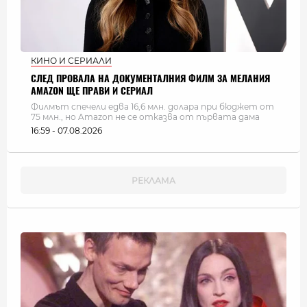
КИНО И СЕРИАЛИ
СЛЕД ПРОВАЛА НА ДОКУМЕНТАЛНИЯ ФИЛМ ЗА МЕЛАНИЯ
AMAZON ЩЕ ПРАВИ И СЕРИАЛ
Филмът спечели едва 16,6 млн. долара при бюджет от
75 млн., но Amazon не се отказва от първата дама
16:59 - 07.08.2026