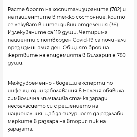
Расте броят на хоспитализираните (782) и
на пациентите в тежко състояние, които
се лекуват в интензивни отделения (36).
Излекуваните са 119 души. Четирима
пациенти с потвърден Covid-19 са починали
през изминалия ден. Общият брой на
жертвите на епидемията в България е 789
души.
Междувременно - водещи експерти по
инфекциозни заболявания в Белгия обявиха
символична мълчалива стачка заради
несъгласието си с решението на
националния щаб за сигурност да разхлаби
мерките в разгара на втория пик на
заразата.