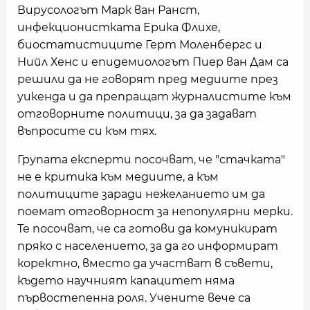
Вирусологът Марк ван Ранст,
инфекционистката Ерика Флихе,
биостатистиците Герт Моленбергс и
Нийл Хенс и епидемиологът Пиер ван Дам са
решили да не говорят пред медиите през
уикенда и да препращат журналистите към
отговорните политици, за да задават
въпросите си към тях.
Групата експерти посочват, че "стачката"
не е критика към медиите, а към
политиците заради нежеланието им да
поемат отговорност за непопулярни мерки.
Те посочват, че са готови да комуникират
пряко с населението, за да го информират
коректно, вместо да участват в съвети,
където научният капацитет няма
първостепенна роля. Учените вече са