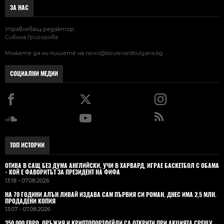
ЗА НАС
Управляващ редактор:
Сибина Григорова
Можете да ни пишете на
news@boulevardbulgaria.bg
СОЦИАЛНИ МЕДИИ
ТОП ИСТОРИИ
ОТИВА В САЩ БЕЗ ДУМА АНГЛИЙСКИ, УЧИ В ХАРВАРД, ИГРАЕ БАСКЕТБОЛ С ОБАМА
- КОЙ Е ФАВОРИТЪТ ЗА ПРЕЗИДЕНТ НА ФИФА
13:18 - 07.08.2026
НА 70 ГОДИНИ АЛЪН ЛИВАЙ ИЗДАВА САМ ПЪРВИЯ СИ РОМАН. ДНЕС ИМА 2,5 МЛН.
ПРОДАДЕНИ КОПИЯ
13:07 - 07.08.2026
350 000 ЕВРО, ОРЪЖИЯ И КРИПТОПОРТФЕЙЛИ СА ОТКРИТИ ПРИ АКЦИЯТА СРЕЩУ