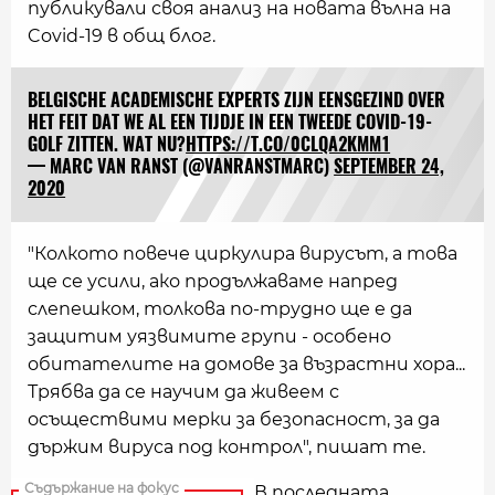
публикували своя анализ на новата вълна на
Covid-19 в общ блог.
BELGISCHE ACADEMISCHE EXPERTS ZIJN EENSGEZIND OVER
HET FEIT DAT WE AL EEN TIJDJE IN EEN TWEEDE COVID-19-
GOLF ZITTEN. WAT NU?
HTTPS://T.CO/0CLQA2KMM1
— MARC VAN RANST (@VANRANSTMARC)
SEPTEMBER 24,
2020
"Колкото повече циркулира вирусът, а това
ще се усили, ако продължаваме напред
слепешком, толкова по-трудно ще е да
защитим уязвимите групи - особено
обитателите на домове за възрастни хора...
Трябва да се научим да живеем с
осъществими мерки за безопасност, за да
държим вируса под контрол", пишат те.
В последната