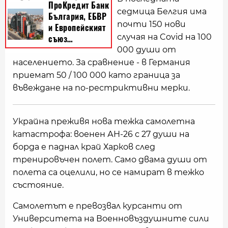
седмица Белгия има
почти 150 нови
случая на Covid на 100
000 души от
населението. За сравнение - в Германия
приемат 50 / 100 000 като граница за
въвеждане на по-рестриктивни мерки.
Украйна преживя нова тежка самолетна
катастрофа: военен АН-26 с 27 души на
борда е паднал край Харков след
тренировъчен полет. Само двама души от
полета са оцелили, но се намират в тежко
състояние.
Самолетът е превозвал курсанти от
Университета на Военновъздушните сили