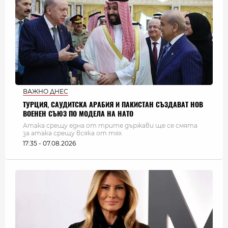
ВАЖНО ДНЕС
ТУРЦИЯ, САУДИТСКА АРАБИЯ И ПАКИСТАН СЪЗДАВАТ НОВ
ВОЕНЕН СЪЮЗ ПО МОДЕЛА НА НАТО
Атака срещу една от трите държави ще се смята
за атака срещу всяка от тях
17:35 - 07.08.2026