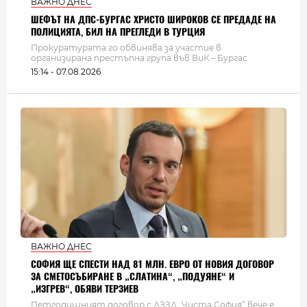
ВАЖНО ДНЕС
ШЕФЪТ НА ДПС-БУРГАС ХРИСТО ШИРОКОВ СЕ ПРЕДАДЕ НА
ПОЛИЦИЯТА, БИЛ НА ПРЕГЛЕДИ В ТУРЦИЯ
Прокуратурата го обвинява за участие в
организирана престъпна група във ВиК – Бургас
15:14 - 07.08.2026
ВАЖНО ДНЕС
СОФИЯ ЩЕ СПЕСТИ НАД 81 МЛН. ЕВРО ОТ НОВИЯ ДОГОВОР
ЗА СМЕТОСЪБИРАНЕ В „СЛАТИНА“, „ПОДУЯНЕ“ И
„ИЗГРЕВ“, ОБЯВИ ТЕРЗИЕВ
Петгодишният договор с ДЗЗД „Чиста София“ вече е