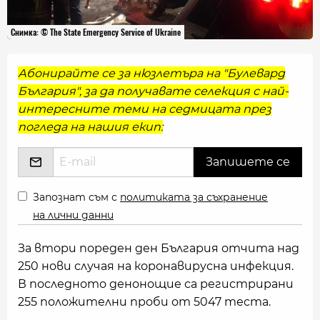
Снимка: © The State Emergency Service of Ukraine
Абонирайте се за нюзлетъра на "Булевард
България", за да получавате селекция с най-
интересните теми на седмицата през
погледа на нашия екип:
Запознат съм с
политиката за съхранение
на лични данни
За втори пореден ден България отчита над
250 нови случая на коронавирусна инфекция.
В последното денонощие са регистрирани
255 положителни проби от 5047 теста.