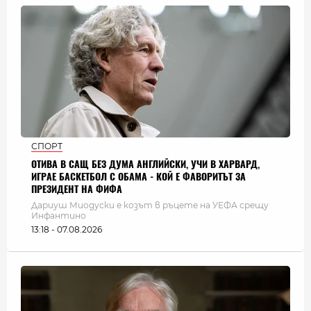
СПОРТ
ОТИВА В САЩ БЕЗ ДУМА АНГЛИЙСКИ, УЧИ В ХАРВАРД,
ИГРАЕ БАСКЕТБОЛ С ОБАМА - КОЙ Е ФАВОРИТЪТ ЗА
ПРЕЗИДЕНТ НА ФИФА
Дариуш Миодуски е козът в ръцете на УЕФА срещу
Инфантино
13:18 - 07.08.2026