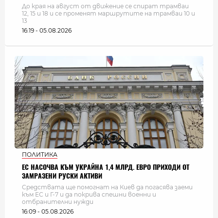
До края на август от движение се спират трамваи
12, 15 и 18 и се променят маршрутите на трамваи 10 и
13
16:19 - 05.08.2026
ПОЛИТИКА
ЕС НАСОЧВА КЪМ УКРАЙНА 1,4 МЛРД. ЕВРО ПРИХОДИ ОТ
ЗАМРАЗЕНИ РУСКИ АКТИВИ
Средствата ще помогнат на Киев да погасява заеми
към ЕС и Г-7 и да покрива спешни военни и
отбранителни нужди
16:09 - 05.08.2026