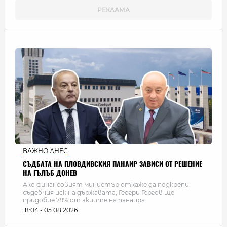
ВАЖНО ДНЕС
СЪДБАТА НА ПЛОВДИВСКИЯ ПАНАИР ЗАВИСИ ОТ РЕШЕНИЕ
НА ГЪЛЪБ ДОНЕВ
Ако финансовият министър откаже да подкрепи
съдебния иск на държавата, Геогри Гергов ще
придобие 79% от акците на панаира
18:04 - 05.08.2026