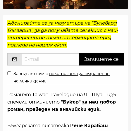
Абонирайте се за нюзлетъра на "Булевард
България", за да получавате селекция с най-
интересните теми на седмицата през
погледа на нашия екип:
Запознат съм с
политиката за съхранение
на лични данни
Романът Taiwan Travelogue на Ян Шуан-цзъ
спечели отличието
"Букър" за най-добър
роман, преведен на английски език.
Българската писателка
Рене Карабаш