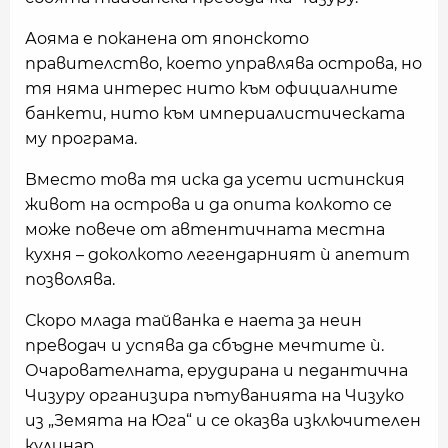
Аояма е поканена от японското
правителство, което управлява острова, но
тя няма интерес нито към официалните
банкети, нито към империалистическата
му програма.
Вместо това тя иска да усети истинския
живот на острова и да опита колкото се
може повече от автентичната местна
кухня – доколкото легендарният ѝ апетит
позволява.
Скоро млада тайванка е наета за неин
преводач и успява да сбъдне мечтите ѝ.
Очарователната, ерудирана и педантична
Чизуру организира пътуванията на Чизуко
из „Земята на Юга“ и се оказва изключителен
кулинар.