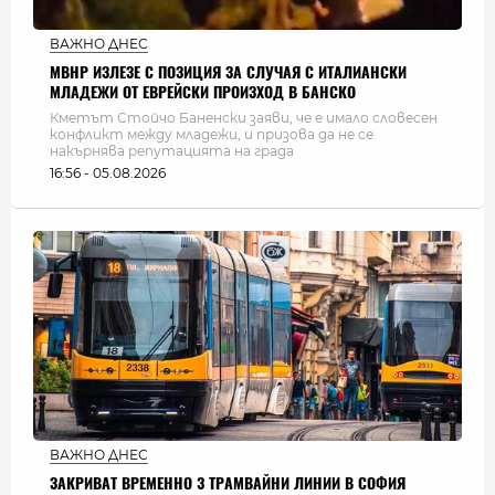
ВАЖНО ДНЕС
МВНР ИЗЛЕЗЕ С ПОЗИЦИЯ ЗА СЛУЧАЯ С ИТАЛИАНСКИ
МЛАДЕЖИ ОТ ЕВРЕЙСКИ ПРОИЗХОД В БАНСКО
Кметът Стойчо Баненски заяви, че е имало словесен
конфликт между младежи, и призова да не се
накърнява репутацията на града
16:56 - 05.08.2026
ВАЖНО ДНЕС
ЗАКРИВАТ ВРЕМЕННО 3 ТРАМВАЙНИ ЛИНИИ В СОФИЯ