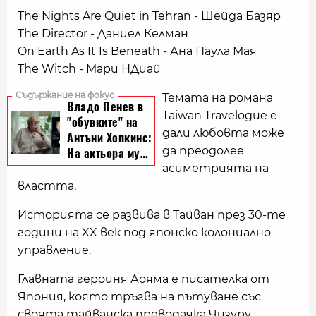
The Nights Are Quiet in Tehran - Шейда Базяр
The Director - Даниел Келман
On Earth As It Is Beneath - Ана Паула Мая
The Witch - Мари НДиай
Темата на романа
Taiwan Travelogue е
дали любовта може
да преодолее
асиметрията на
властта.
Историята се развива в Тайван през 30-те
години на XX век под японско колониално
управление.
Главната героиня Аояма е писателка от
Япония, която тръгва на пътуване със
своята тайванска преводачка Чизуру.