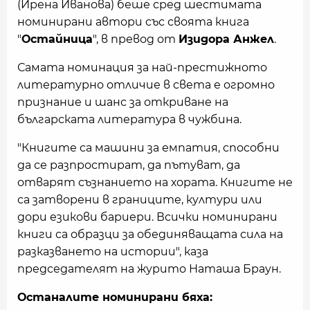
(Ирена Иванова) беше сред шестимата
номинирани автори със своята книга
"
Остайница
", в превод от
Изидора Анжел
.
Самата номинация за най-престижното
литературно отличие в света е огромно
признание и шанс за откриване на
българската литература в чужбина.
"Книгите са машини за емпатия, способни
да се разпростират, да пътуват, да
отварят съзнанието на хората. Книгите не
са затворени в границите, култури или
дори езикови бариери. Всички номинирани
книги са образци за обединяващата сила на
разказването на истории", каза
председателят на журито Наташа Браун.
Останалите номинирани бяха: