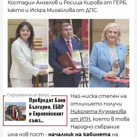
Костадин Ангелов и Росица Кирова от ГЕРБ,
както и Искра Михайлова от ДПС.
Най-ниска степен на
отличието получи
Николета Кузманова
от ИТН
, която в това
Народно събрание
има нов пост -
началник на кабинета
на