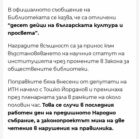
В официалното съобщение на
Библиотеката се казва, че са отличени
“десет дейци на българската култура и
просвета”.
Наградите всъщност са за принос към
възстановяването на научния статут на
институцията чрез промените в Закона за
обществените библиотеки.
Поправките бяха внесени от депутати на
ИТН начело с Тошко Йорданов и преминаха
през пленарната зала в рамките на около
половин час.
Това се случи в последния
работен ден на предишното Народно
събрание, а законопроектът мина на две
четения в нарушения на правилника.