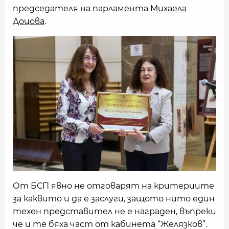
председателя на парламента
Михаела
Доцова
.
От БСП явно не отговарят на критериите
за каквито и да е заслуги, защото нито един
техен представител не е награден, въпреки
че и те бяха част от кабинета “Желязков”.