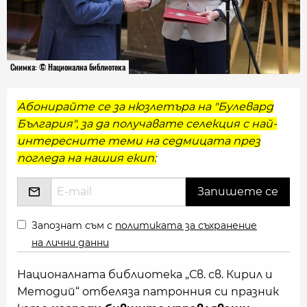
Снимка: © Национална библиотека
Абонирайте се за нюзлетъра на "Булевард
България", за да получавате селекция с най-
интересните теми на седмицата през
погледа на нашия екип:
Запознат съм с
политиката за съхранение
на лични данни
Националната библиотека „Св. св. Кирил и
Методий“ отбеляза патронния си празник