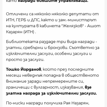
като
награди бившите управляващи.
Отличени са няколко няколко депутати от
ИТН, ГЕРБ и ДПС, както и зам.-министърът
на културата в кабинета "Желязков" - Ашот
Казарян (ИТН) .
Библиотеката раздаде три вида награди -
златни, сребърни и бронзови. Съответно за
изключителни заслуги, особени заслуги и
просто за заслуги.
Тошко Йорданов
, който през последните
месеци неведнъж попадна в общественото
внимание заради непремерените си,
граничещи с вулгарност, изказвания,
взе
златна награда за изключителни заслуги.
По-ниски награди получиха Рая Назарян,