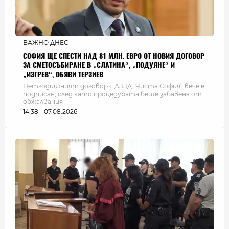
ВАЖНО ДНЕС
СОФИЯ ЩЕ СПЕСТИ НАД 81 МЛН. ЕВРО ОТ НОВИЯ ДОГОВОР
ЗА СМЕТОСЪБИРАНЕ В „СЛАТИНА“, „ПОДУЯНЕ“ И
„ИЗГРЕВ“, ОБЯВИ ТЕРЗИЕВ
Петгодишният договор с ДЗЗД „Чиста София“ вече е
подписан, след като процедурата беше забавена от
обжалвания
14:38 - 07.08.2026