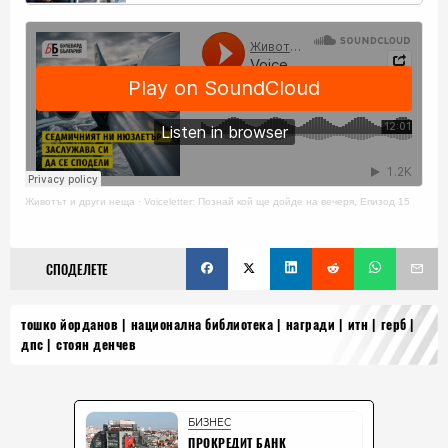
Животът и други неща
·
Voiceletter: Познай кой ще дойде на вечеря, Епизод 15
СПОДЕЛЕТЕ
тошко йорданов
национална библиотека
награди
итн
герб
дпс
стоян денчев