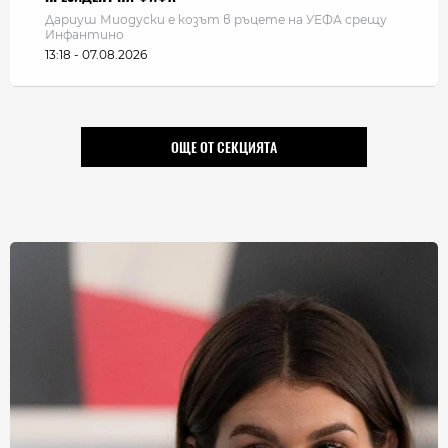
Дариуш Миодуски е козът в ръцете на УЕФА срещу
Инфантино
13:18 - 07.08.2026
ОЩЕ ОТ СЕКЦИЯТА