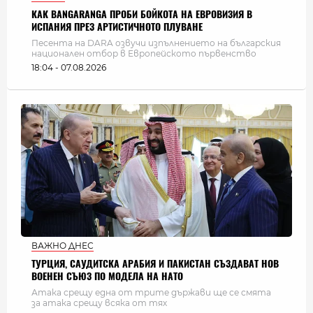
КАК BANGARANGA ПРОБИ БОЙКОТА НА ЕВРОВИЗИЯ В
ИСПАНИЯ ПРЕЗ АРТИСТИЧНОТО ПЛУВАНЕ
Песента на DARA озвучи изпълнението на българския
национален отбор в Европейското първенство
18:04 - 07.08.2026
ВАЖНО ДНЕС
ТУРЦИЯ, САУДИТСКА АРАБИЯ И ПАКИСТАН СЪЗДАВАТ НОВ
ВОЕНЕН СЪЮЗ ПО МОДЕЛА НА НАТО
Атака срещу една от трите държави ще се смята
за атака срещу всяка от тях