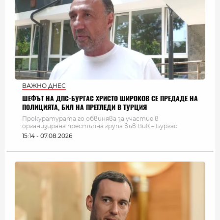
ВАЖНО ДНЕС
ШЕФЪТ НА ДПС-БУРГАС ХРИСТО ШИРОКОВ СЕ ПРЕДАДЕ НА
ПОЛИЦИЯТА, БИЛ НА ПРЕГЛЕДИ В ТУРЦИЯ
Прокуратурата го обвинява за участие в
организирана престъпна група във ВиК – Бургас
15:14 - 07.08.2026