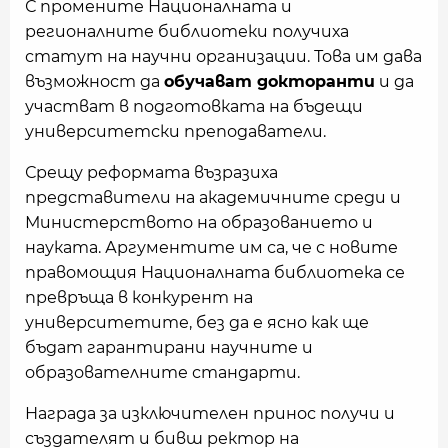
С промените Националната и
регионалните библиотеки получиха
статут на научни организации. Това им дава
възможност да
обучават докторанти
и да
участват в подготовката на бъдещи
университетски преподаватели.
Срещу реформата възразиха
представители на академичните среди и
Министерството на образованието и
науката. Аргументите им са, че с новите
правомощия Националната библиотека се
превръща в конкурент на
университетите, без да е ясно как ще
бъдат гарантирани научните и
образователните стандарти.
Награда за изключителен принос получи и
създателят и бивш ректор на