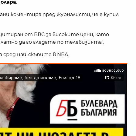
олара.
ни коментира пред журналисти, че е купил
, цитиран от BBC за високите цени, като
зплатно да го гледате по телевизията",
а сред най-скъпите в NBA.