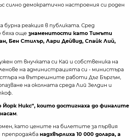
ъс силно демократично настроения си роден
а бурна реакция в публиката. Сред
 бяха още
знаменитости като Тимъти
ан, Бен Стилър, Лари Дейвид, Спайк Лий,
ужен от внучката си Кай и собственика на
 членове на администрацията си - министъра
стъра на вътрешните работи Дъг Бъргъм,
пазване на околната среда Лий Зелдин и
коф.
 Йорк Никс“, които достигнаха до финалите
 насам
.
мен, като цените на билетите за първия
и препродажба
надхвърлиха 10 000 долара, а