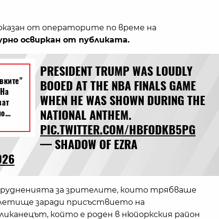
оказан от операторите по време на
урно освиркан от публиката.
PRESIDENT TRUMP WAS LOUDLY
BOOED AT THE NBA FINALS GAME
WHEN HE WAS SHOWN DURING THE
NATIONAL ANTHEM.
PIC.TWITTER.COM/HBFODKB5PG
— SHADOW OF EZRA
026
атрудненията за зрителите, които трябваше
 летище заради присъствието на
ликанецът, който е роден в нюйоркския район