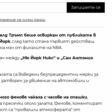
ранение на лични данни
алд Тръмп беше освиркан от публиката в
 Йорк
, след като стана първият действащ
на мач от финалите на NBA.
мач между
„Ню Йорк Никс“ и „Сан Антонио
алата са въведени безпрецедентни мерки за
 затворен за движение на автомобили и
ого фенове чакаха с часове на опашки
,
а пресечки около залата. Фенове, коментират
ност са "провалили атмосферата" от