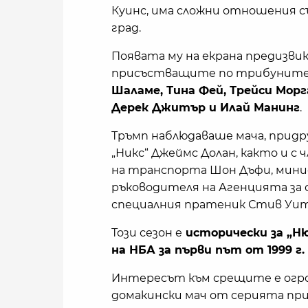
Куинс, има сложни отношения с
град.
Появата му на екрана предизвик
присъстващите по трибуните
Шаламе, Тина Фей, Трейси Морг
Дерек Джитър и Илай Манинг
.
Тръмп наблюдаваше мача, придр
„Никс“ Джеймс Долан, както и с
на транспорта Шон Дъфи, мини
ръководителя на Агенцията за о
специалния пратеник Стив Уит
Този сезон е
исторически за „Ню
на НБА за първи път от 1999 г.
Интересът към срещите е огро
домакински мач от серията пр