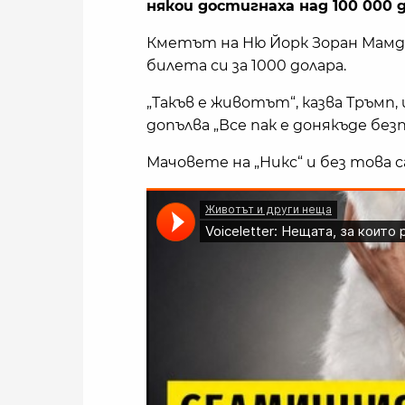
някои достигнаха над 100 000 д
Кметът на Ню Йорк Зоран Мамда
билета си за 1000 долара.
„Такъв е животът“, казва Тръмп
допълва „Все пак е донякъде бе
Мачовете на „Никс“ и без това с