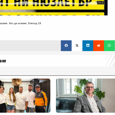
бираме, без да искаме, Епизод 18
ане