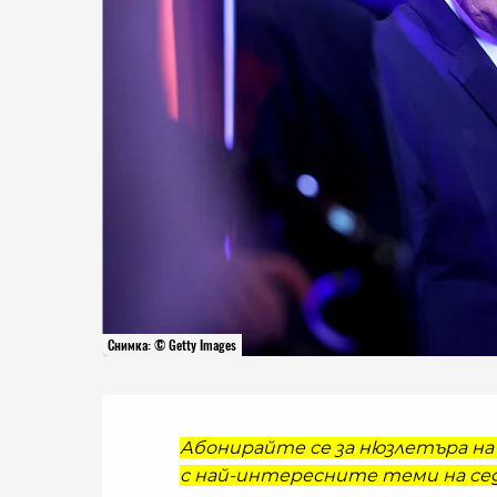
Снимка: © Getty Images
Абонирайте се за нюзлетъра на 
с най-интересните теми на сед