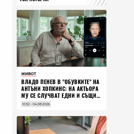
ЖИВОТ
ВЛАДO ПЕНЕВ В "ОБУВКИТЕ" НА
АНТЪНИ ХОПКИНС: НА АКТЬОРА
МУ СЕ СЛУЧВАТ ЕДНИ И СЪЩИ
НЕЩА ПО ЦЕЛИЯ СВЯТ
10:52 - 04.08.2026