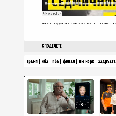
Животът и други неща
·
Voiceletter: Нещата, за които раз
СПОДЕЛЕТЕ
тръмп
нба
nba
финал
ню йорк
задръств