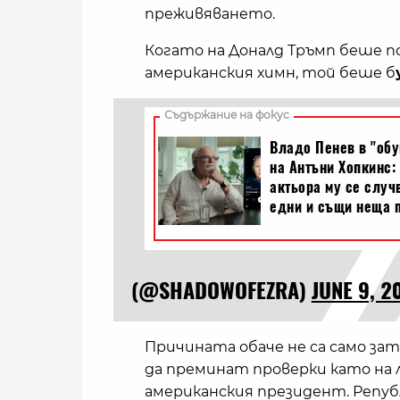
преживяването.
Когато на Доналд Тръмп беше п
американския химн, той беше б
(@SHADOWOFEZRA)
JUNE 9, 2
Причината обаче не са само з
да преминат проверки като на
американския президент. Репуб