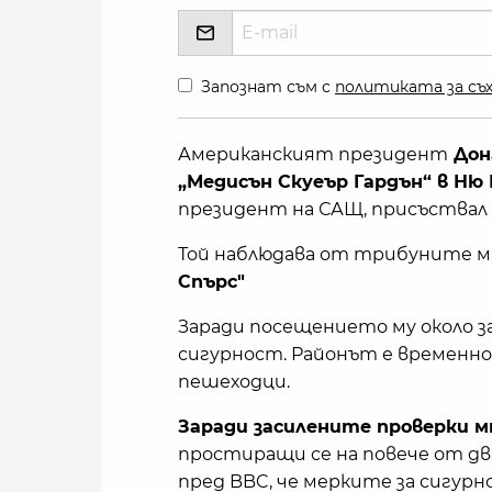
Запознат съм с
политиката за съх
Американският президент
Дон
„Медисън Скуеър Гардън“ в Ню
президент на САЩ, присъствал 
Той наблюдава от трибуните 
Спърс"
Заради посещението му около з
сигурност. Районът е временно
пешеходци.
Заради засилените проверки мн
простиращи се на повече от дв
пред BBC, че мерките за сигур