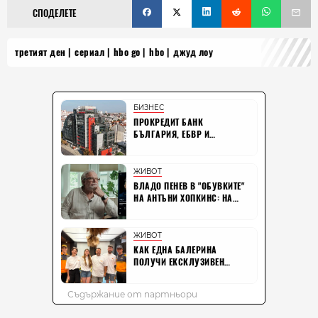
СПОДЕЛЕТЕ
третият ден
сериал
hbo go
hbo
джуд лоу