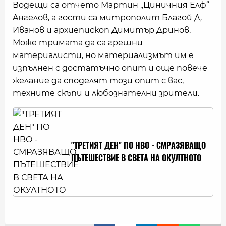
Водещи са отчето Мартин „Циничния Елф“
Aнгелов, а гости са митрополит Благой Д.
Иванов и архиепископ Димитър Дринов.
Може тримата да са грешни
материалисти, но материализмът им е
изпълнен с достатъчно опит и още повече
желание да споделят този опит с вас,
техните скъпи и любознателни зрители.
"ТРЕТИЯТ ДЕН" ПО HBO - СМРАЗЯВАЩО
ПЪТЕШЕСТВИЕ В СВЕТА НА ОКУЛТНОТО