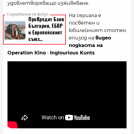
удовлетворяващо изживяване.
На сериала е
посветен и
юбилейният стотен
епизод на
видео
подкаста на
Operation Кino
-
Inglourious Kunts