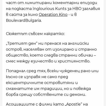
част от лимитирани коментарни епизоди
на подкаста Inglourious Kunts за HBO заглавия
в сайта за кино
Operation Kino
- и в
BoulevardBulgaria.
Сюжетът съвсем накратко:
„Третият ден“ ни пренася на английски
остров, населяван от изолирано и странно
общество, което следва странни обичаи –
смес между езичество и християнство.
Попаднал сред тях, всеки чужденец рано или
късно се изправя не само пред
ексцентричните островитяни и
смахнатите им традиции, но и повежда
борба срещу собствените си демони.
Асоциациите с филми като „Apostle“ на