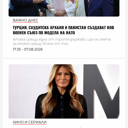
ВАЖНО ДНЕС
ТУРЦИЯ, САУДИТСКА АРАБИЯ И ПАКИСТАН СЪЗДАВАТ НОВ
ВОЕНЕН СЪЮЗ ПО МОДЕЛА НА НАТО
Атака срещу една от трите държави ще се смята
за атака срещу всяка от тях
17:35 - 07.08.2026
КИНО И СЕРИАЛИ