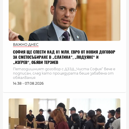
ВАЖНО ДНЕС
СОФИЯ ЩЕ СПЕСТИ НАД 81 МЛН. ЕВРО ОТ НОВИЯ ДОГОВОР
ЗА СМЕТОСЪБИРАНЕ В „СЛАТИНА“, „ПОДУЯНЕ“ И
„ИЗГРЕВ“, ОБЯВИ ТЕРЗИЕВ
Петгодишният договор с ДЗЗД „Чиста София“ вече е
подписан, след като процедурата беше забавена от
обжалвания
14:38 - 07.08.2026