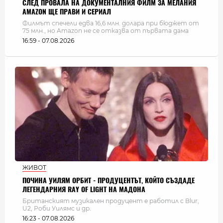
СЛЕД ПРОВАЛА НА ДОКУМЕНТАЛНИЯ ФИЛМ ЗА МЕЛАНИЯ
AMAZON ЩЕ ПРАВИ И СЕРИАЛ
Филмът спечели едва 16,6 млн. долара при бюджет от
75 млн., но Amazon не се отказва от първата дама
16:59 - 07.08.2026
ЖИВОТ
ПОЧИНА УИЛЯМ ОРБИТ - ПРОДУЦЕНТЪТ, КОЙТО СЪЗДАДЕ
ЛЕГЕНДАРНИЯ RAY OF LIGHT НА МАДОНА
Британският музикален продуцент е работил с Blur,
U2, Роби Уилямс и др.
16:23 - 07.08.2026