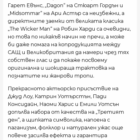
Гарет Евънс, „Dagon“ на Стюарт Гордън и
„Midsommar“ на Ари Астър са неизбежни, а
директните заемки от великата класика
„The Wicker Man“ на Робин Харди са очевидни,
но това по никакъв начин не пречи, а може
би даже помага на копродукцията между
САЩ и Великобритания да намери чрез тях
собствен глас и да покаже посвоему
оригинална и шокираща трактовка на
познатите ни жанрови тропи.
Прекрасното актьорско присъствие на
Джуд Лоу, Катрин Уотърстън, Пади
Консидайн, Наоми Харис и Емили Уотсън
допълва набора от качества на „Третият
ден“, а щипката символика, напоена с
паганизъм, фолклор и натурален ужас още
повече засилва ефекта и гарантира