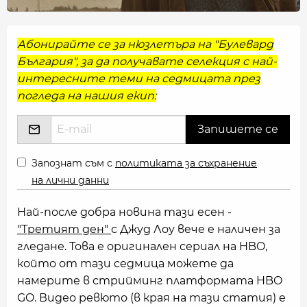
Абонирайте се за нюзлетъра на "Булевард
България", за да получавате селекция с най-
интересните теми на седмицата през
погледа на нашия екип:
Запознат съм с
политиката за съхранение
на лични данни
Най-после добра новина тази есен -
"Третият ден"
с Джуд Лоу вече е наличен за
гледане. Това е оригинален сериал на HBO,
който от тази седмица можете да
намерите в стрийминг платформата HBO
GO. Видео ревюто (в края на тази статия) е