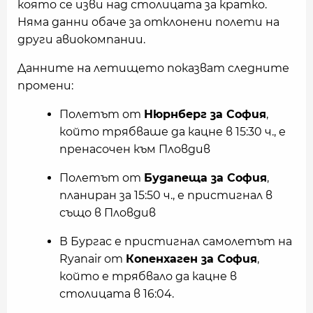
която се изви над столицата за кратко.
Няма данни обаче за отклонени полети на
други авиокомпании.
Данните на летището показват следните
промени:
Полетът от
Нюрнберг за София
,
който трябваше да кацне в 15:30 ч., е
пренасочен към Пловдив
Полетът от
Будапеща за София
,
планиран за 15:50 ч., е пристигнал в
също в Пловдив
В Бургас е пристигнал самолетът на
Ryanair от
Копенхаген за София
,
който е трябвало да кацне в
столицата в 16:04.