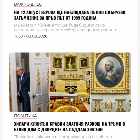
ВАЖНО ДНЕС
НА 12 АВГУСТ ЕВРОПА ЩЕ НАБЛЮДАВА ПЪЛНО СЛЪНЧЕВО
ЗАТЪМНЕНИЕ ЗА ПРЪВ ПЪТ ОТ 1999 ГОДИНА
В България явлението ще бъде видимо само
частично и за кратко в северозападните райони
17:59 - 08.08.2026
ПОЛИТИКА
ХИЛАРИ КЛИНТЪН СРАВНИ ЗЛАТНИЯ РАЗКОШ НА ТРЪМП В
БЕЛИЯ ДОМ С ДВОРЦИТЕ НА САДДАМ ХЮСЕИН
"Толкова е накичено и е отражение на неговата