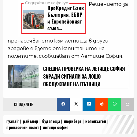
Решението за
пренасочването към летища в други
градове е взето от капитаните на
полетите, съобщават от Летище София.
СПЕШНА ПРОВЕРКА НА ЛЕТИЩЕ СОФИЯ
ЗАРАДИ СИГНАЛИ ЗА ЛОШО
ОБСЛУЖВАНЕ НА ПЪТНИЦИ
СПОДЕЛЕТЕ
ryanair
райънер
будапеща
нюрнберг
копенхаген
пренасочен полет
летище софия