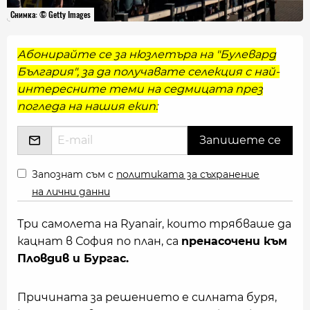
Снимка: © Getty Images
Абонирайте се за нюзлетъра на "Булевард
България", за да получавате селекция с най-
интересните теми на седмицата през
погледа на нашия екип:
Запознат съм с
политиката за съхранение
на лични данни
Три самолета на Ryanair, които трябваше да
кацнат в София по план, са
пренасочени към
Пловдив и Бургас.
Причината за решението е силната буря,