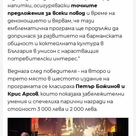
напитки, осигурявайки
точните
предложения за всеки повод
и време на
денонощието и вярвам, че тази
емблематична програма ще продължи да
допринася за развитието на барманската
общност и коктейлната култура в
България в унисон с нарастващия
потребителски интерес.“
Веднага след победителя - на второ и
трето място в шестото издание на
програмата се класираха
Петър Божинов и
Крис Арсов
, които показаха забележителни
умения и спечелиха парични награди на
стойност 3 000 лева и 2 000 лева.