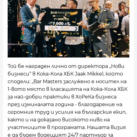
Той бе награден лично от директора „Нови
бизнеси“ в Кока-Кола ХБК Jaak Mikkel, който
сподели: „Bar Masters заслужено e носител на
1-вото място в класацията на Кока-Кола ХБК
за най-добри практики в ХоРеКа бизнеса
през изминалата година - благодарение на
огромния труд и усилия на българския екип,
както и на доказано високото ниво на
участниците в програмата. Нашата визия
е да бъдем водещият 24/7 партньор за