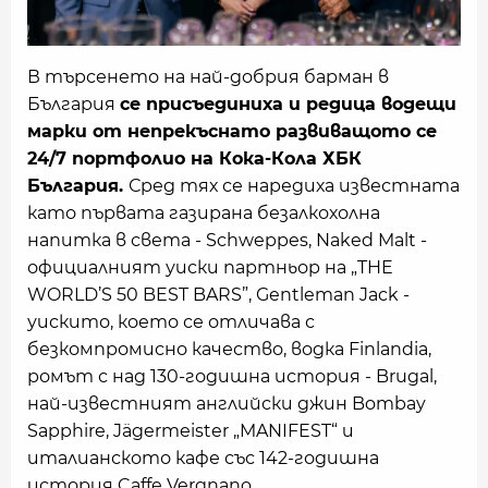
В търсенето на най-добрия барман в
България
се присъединиха и редица водещи
марки от непрекъснато развиващото се
24/7 портфолио на Кока-Кола ХБК
България.
Сред тях се наредиха известната
като първата газирана безалкохолна
напитка в света - Schweppes, Naked Malt -
официалният уиски партньор на „THE
WORLD’S 50 BEST BARS”, Gentleman Jack -
уискито, което се отличава с
безкомпромисно качество, водка Finlandia,
ромът с над 130-годишна история - Brugal,
най-известният английски джин Bombay
Sapphire, Jägermeister „MANIFEST“ и
италианското кафе със 142-годишна
история Caffe Vergnano.