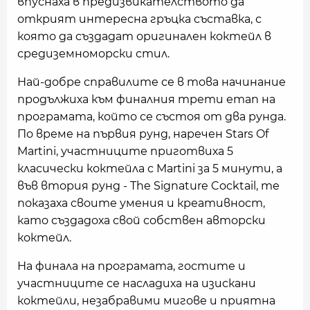
впуснаха в предизвикателството да
открият интересна гръцка съставка, с
която да създадат оригинален коктейл в
средиземноморски стил.
Най-добре справилите се в това начинание
продължиха към финалния трети етап на
програмата, който се състоя от два рунда.
По време на първия рунд, наречен Stars Of
Martini, участниците приготвиха 5
класически коктейла с Martini за 5 минути, а
във втория рунд - The Signature Cocktail, те
показаха своите умения и креативност,
като създадоха свой собствен авторски
коктейл.
На финала на програмата, гостите и
участниците се насладиха на изискани
коктейли, незабравими мигове и приятна