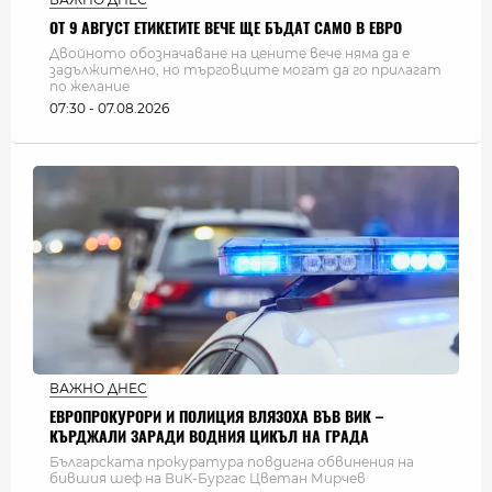
ОТ 9 АВГУСТ ЕТИКЕТИТЕ ВЕЧЕ ЩЕ БЪДАТ САМО В ЕВРО
Двойното обозначаване на цените вече няма да е
задължително, но търговците могат да го прилагат
по желание
07:30 - 07.08.2026
ВАЖНО ДНЕС
ЕВРОПРОКУРОРИ И ПОЛИЦИЯ ВЛЯЗОХА ВЪВ ВИК –
КЪРДЖАЛИ ЗАРАДИ ВОДНИЯ ЦИКЪЛ НА ГРАДА
Българската прокуратура повдигна обвинения на
бившия шеф на ВиК-Бургас Цветан Мирчев