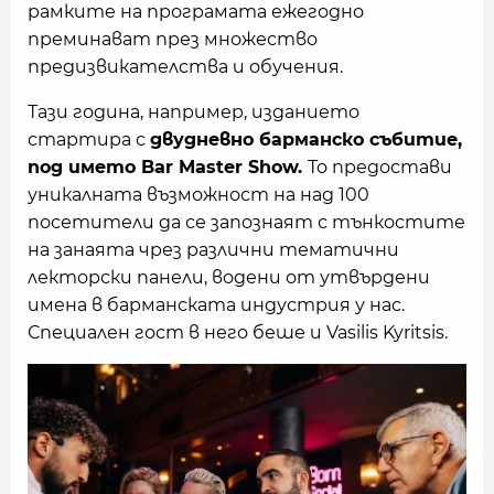
рамките на програмата ежегодно
преминават през множество
предизвикателства и обучения.
Тази година, например, изданието
стартира с
двудневно барманско събитие,
под името Bar Master Show.
То предостави
уникалната възможност на над 100
посетители да се запознаят с тънкостите
на занаята чрез различни тематични
лекторски панели, водени от утвърдени
имена в барманската индустрия у нас.
Специален гост в него беше и Vasilis Kyritsis.