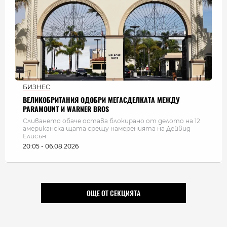
БИЗНЕС
ВЕЛИКОБРИТАНИЯ ОДОБРИ МЕГАСДЕЛКАТА МЕЖДУ
PARAMOUNT И WARNER BROS
Сливането обаче остава блокирано от делото на 12
американска щата срещу намеренията на Дейвид
Елисън
20:05 - 06.08.2026
ОЩЕ ОТ СЕКЦИЯТА