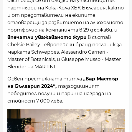
състояща се от близки на участниците,
партньори на Кока-Кола ХБК България, както
и от представители на екипите,
отговарящи за развитието на алкохолното
портфолио на компанията в 29 държави, и
впечатли уважаваното жури
в състав
Chelsie Bailey - европейски бранд посланик за
марката Schweppes, Alessandro Garneri -
Master of Botanicals, и Giuseppe Musso - Master
Blender на MARTINI.
Освен престижната титла
„Бар Мастър
на България 2024“,
тазгодишният
победител получи и парична награда на
стойност 7 000 лева.