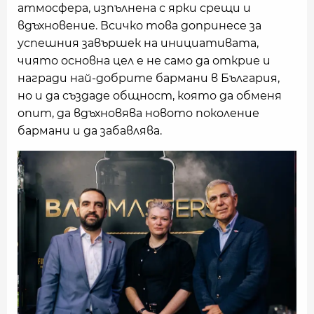
атмосфера, изпълнена с ярки срещи и
вдъхновение. Всичко това допринесе за
успешния завършек на инициативата,
чиято основна цел е не само да открие и
награди най-добрите бармани в България,
но и да създаде общност, която да обменя
опит, да вдъхновява новото поколение
бармани и да забавлява.