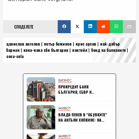
СПОДЕЛЕТЕ
цанислав ангелов
петър божинов
крис арсов
най-добър
барман
кока-кока хбк българия
коктейл
бонд на балканите
coca-cola