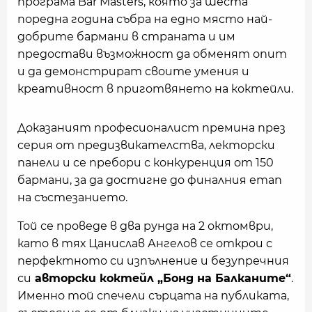
програма Bar Masters, която за шеста
поредна година събра на едно място най-
добрите бармани в страната и им
предостави възможност да обменят опит
и да демонстрират своите умения и
креативност в приготвянето на коктейли.
Доказаният професионалист премина през
серия от предизвикателства, лекторски
панели и се пребори с конкуренция от 150
бармани, за да достигне до финалния етап
на състезанието.
Той се проведе в два рунда на 2 октомври,
като в тях Цанислав Ангелов се открои с
перфектното си изпълнение и безупречния
си
авторски коктейл „Бонд на Балканите“
.
Именно той спечели сърцата на публиката,