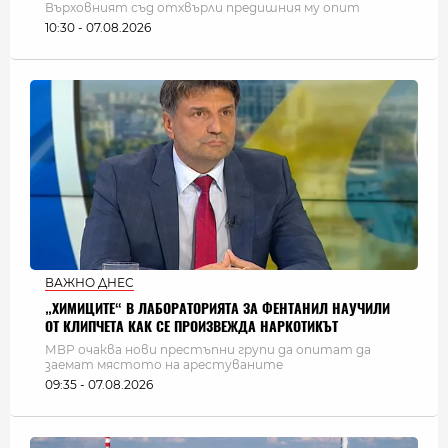
Върховният съд отхвърли предишния му опит
10:30 - 07.08.2026
ВАЖНО ДНЕС
„ХИМИЦИТЕ“ В ЛАБОРАТОРИЯТА ЗА ФЕНТАНИЛ НАУЧИЛИ
ОТ КЛИПЧЕТА КАК СЕ ПРОИЗВЕЖДА НАРКОТИКЪТ
МВР очаква нови престъпни групи да опитат да
заемат мястото на арестуваните
09:35 - 07.08.2026