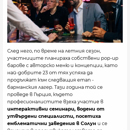
След него, по време на летния сезон,
участниците планираха собствени pop-up
барове с авторско меню и концепции, като
най-добрите 23 от тях успяха да
продължат към следващия етап -
барманския лагер. Тази година той се
проведе в Гърция, където
професионалистите взеха участие в
интерактивни семинари, водени от
утвърдени специалисти, посетиха
емблематични заведения в Солун
и се