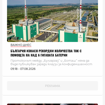
ВАЖНО ДНЕС
БЪЛГАРИЯ ИЗНАСЯ РЕКОРДНИ КОЛИЧЕСТВА ТОК С
ПОМОЩТА НА НАД 6 ГИГАВАТА БАТЕРИИ
Протоколът между „Булгаргаз“ и „Боташ“ няма да
бъде публикуван заради клаузи за конфиденциалност
09:18 - 07.08.2026