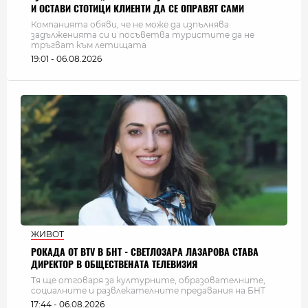
И ОСТАВИ СТОТИЦИ КЛИЕНТИ ДА СЕ ОПРАВЯТ САМИ
Компанията обяви, че не може да изпълнява
задълженията си и посъветва туристите да не
тръгват към летищата
19:01 - 06.08.2026
ЖИВОТ
РОКАДА ОТ BTV В БНТ - СВЕТЛОЗАРА ЛАЗАРОВА СТАВА
ДИРЕКТОР В ОБЩЕСТВЕНАТА ТЕЛЕВИЗИЯ
Тя ще отговаря за културните, образователните,
социалните и развлекателните предавания на БНТ
17:44 - 06.08.2026