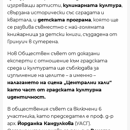
изгряващи артисти,
кулинарната култура
,
свързана исторически със сградата и
квартала, и
детската програма
, която ще
се развива съвместно с най-голямата
книжарница за детски книги, създадена от
Гринуич в сутерена.
Нов Обществен съвет от доказани
експерти с отношение към градската
среда и културата ще съблюдава за
изпълнение на целите – а именно –
налагането на сцена „Централни хали“
като част от градската културна
идентичност.
В обществения съвет са включени 6
участника, като председател е проф. д-р
арх.
Йорданка Кандулкова
(УАСГ).