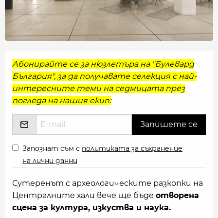
Абонирайте се за нюзлетъра на "Булевард
България", за да получавате селекция с най-
интересните теми на седмицата през
погледа на нашия екип:
Запознат съм с
политиката за съхранение
на лични данни
Сутеренът с археологическите разкопки на
Централните хали вече ще бъде
отворена
сцена за култура, изкуства и наука.