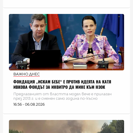
ВАЖНО ДНЕС
ФОНДАЦИЯ „ИСКАМ БЕБЕ“ Е ПРОТИВ ИДЕЯТА НА КАТЯ
ИВКОВА ФОНДЪТ ЗА ИНВИТРО ДА МИНЕ КЪМ НЗОК
Предлаганият от властта модел вече е прилаган
през 2013 г. и е сменен само година по-късно
16:56 - 06.08.2026