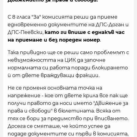
С 8 гласа "За" комисията реши да приеме
едновременно документите на ДПС-Доган и
ДПС-Пеевски,
като ги
впише с еднакъв час
на приемане и без пореден номер
.
Така привидно ще се реши само проблемът с
невъзможността на ЦИК да започне
нормалната си работа поради блокирането
ѝ от двете враждуващи фракции.
Не се променя основната точка на
напрежение - кое от двете крила все пак ще
получи правото да носи името "Движение за
права и свободи" в бюлетината. Всяка от
тях се бори за предимство при вписването.
Досега се смяташе, че който успее да
подаде документите си първи в комисията,