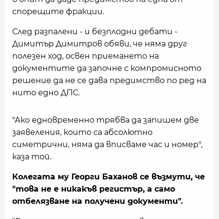
спорещите фракции.
След разпалени - и безплодни дебати -
Димитър Димитров обяви, че няма друг
полезен ход, освен приемането на
документите да започне с компромисното
решение да не се дава предимство по ред на
нито едно ДПС.
"Ако едновременно трябва да запишем две
заявеления, които са абсолютно
симетрични, няма да вписваме час и номер",
каза той.
Колегата му Георги Баханов се възмути, че
"това не е никакъв регистър, а само
отбелязване на получени документи".