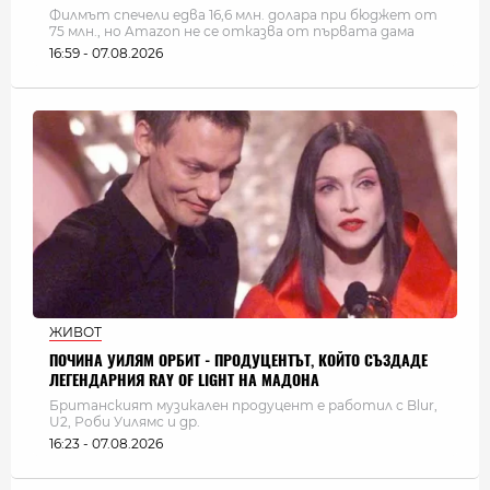
Филмът спечели едва 16,6 млн. долара при бюджет от
75 млн., но Amazon не се отказва от първата дама
16:59 - 07.08.2026
ЖИВОТ
ПОЧИНА УИЛЯМ ОРБИТ - ПРОДУЦЕНТЪТ, КОЙТО СЪЗДАДЕ
ЛЕГЕНДАРНИЯ RAY OF LIGHT НА МАДОНА
Британският музикален продуцент е работил с Blur,
U2, Роби Уилямс и др.
16:23 - 07.08.2026