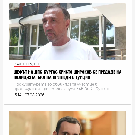
ВАЖНО ДНЕС
ШЕФЪТ НА ДПС-БУРГАС ХРИСТО ШИРОКОВ СЕ ПРЕДАДЕ НА
ПОЛИЦИЯТА, БИЛ НА ПРЕГЛЕДИ В ТУРЦИЯ
Прокуратурата го обвинява за участие в
организирана престъпна група във ВиК – Бургас
15:14 - 07.08.2026