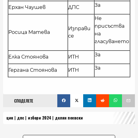
За
Ерхан Чаушев
ДПС
Не
присъства
Изправи
Росица Матева
на
се
гласуването
За
Елка Стоянова
ИТН
За
Гергана Стоянова
ИТН
СПОДЕЛЕТЕ
цик
дпс
избори 2024
делян пеевски