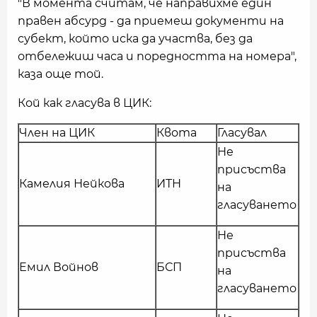
"В момента считам, че направихме един
правен абсурд - да приемеш документи на
субект, който иска да участва, без да
отбележиш часа и поредността на номера",
каза още той.
Кой как гласува в ЦИК:
Член на ЦИК
Квота
Гласувал
Не
присъства
Камелия Нейкова
ИТН
на
гласуването
Не
присъства
Емил Войнов
БСП
на
гласуването