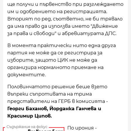
ще получи и първенство при разглеждането
им и одобрението на регистрацията.
Вторият по ред, съответно, не би трявало
да има право да използва името "Движение
за права и свободи" и абревиатурата ДПС.
В момента практически нито една друга
партия не може да се регистрира за
изборите, защото ЦИК не може да
организира нормалното приемане на
документите.
Половинчатото решение беше взето
въпреки съпротивата на трима
представители на ГЕРБ в комисията -
Георги Баханов, Йорданка Ганчева и
Красимир Ципов.
По ирония -