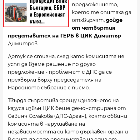
предложението,
което те опитаха да
отхвърлят,
дойде
от четвъртия
представител на ГЕРБ в ЦИК Димитър
Димитров.
Дотук се стигна, след като комисията не
успя да вземе решение по друго
предложение - проблемът с ДПС да се
прехвърли върху председателя на
Народното събрание с писмо.
Твърда съпротива срещу изнасянето на
казуса извън ЦИК беше демонстрирана от
Севинч Солакова (ДПС-Доган), която обвини
комисията в нарушаване на
независимостта си като държавен орган и
в опит да даде предимство на една от