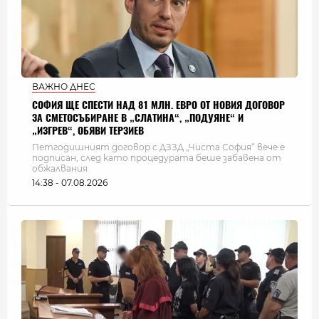
ВАЖНО ДНЕС
СОФИЯ ЩЕ СПЕСТИ НАД 81 МЛН. ЕВРО ОТ НОВИЯ ДОГОВОР
ЗА СМЕТОСЪБИРАНЕ В „СЛАТИНА“, „ПОДУЯНЕ“ И
„ИЗГРЕВ“, ОБЯВИ ТЕРЗИЕВ
Петгодишният договор с ДЗЗД „Чиста София“ вече е
подписан, след като процедурата беше забавена от
обжалвания
14:38 - 07.08.2026