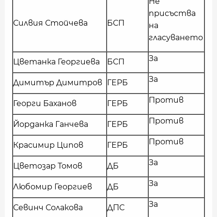
Не
присъства
Силвия Стойчева
БСП
на
гласуването
За
Цветанка Георгиева
БСП
За
Димитър Димитров
ГЕРБ
Против
Георги Баханов
ГЕРБ
Против
Йорданка Ганчева
ГЕРБ
Против
Красимир Ципов
ГЕРБ
За
Цветозар Томов
ДБ
За
Любомир Георгиев
ДБ
За
Севинч Солакова
ДПС