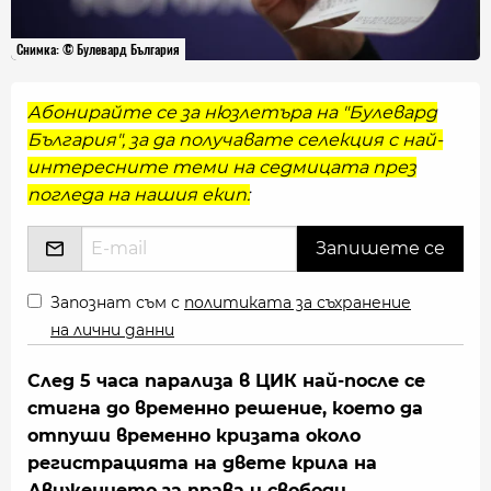
Снимка: © Булевард България
Абонирайте се за нюзлетъра на "Булевард
България", за да получавате селекция с най-
интересните теми на седмицата през
погледа на нашия екип:
Запознат съм с
политиката за съхранение
на лични данни
След 5 часа парализа в ЦИК най-после се
стигна до временно решение, което да
отпуши временно кризата около
регистрацията на двете крила на
Движението за права и свободи.