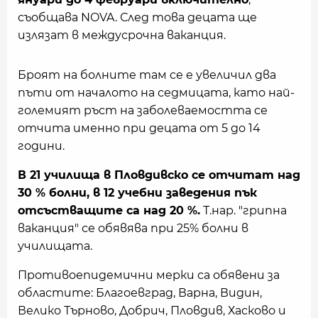
съобщава NOVA. След това децата ще
излязат в междусрочна ваканция.
Броят на болните там се е увеличил два
пъти от началото на седмицата, като най-
големият ръст на заболеваемостта се
отчита именно при децата от 5 до 14
години.
В 21 училища в Пловдивско се отчитат над
30 % болни, в 12 учебни заведения пък
отсъстващите са над 20 %.
Т.нар. "грипна
ваканция" се обявява при 25% болни в
училищата.
Противоепидемични мерки са обявени за
областите: Благоевград, Варна, Видин,
Велико Търново, Добрич, Пловдив, Хасково и