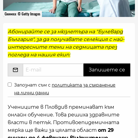
Снимка: © Getty Images
Абонирайте се за нюзлетъра на "Булевард
България", за да получавате селекция с най-
интересните теми на седмицата през
погледа на нашия екип:
Запознат съм с
политиката за съхранение
на лични данни
Учениците в Пловдив преминават към
онлайн обучение. Това решиха здравните
власти в петък. Противоепидемичната
мярка ще важи за цялата област
от 29
януари до 4 февруари включително
,