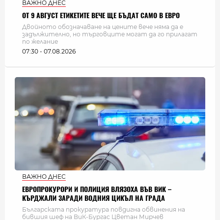
ВАЖНО ДНЕС
ОТ 9 АВГУСТ ЕТИКЕТИТЕ ВЕЧЕ ЩЕ БЪДАТ САМО В ЕВРО
Двойното обозначаване на цените вече няма да е
задължително, но търговците могат да го прилагат
по желание
07:30 - 07.08.2026
ВАЖНО ДНЕС
ЕВРОПРОКУРОРИ И ПОЛИЦИЯ ВЛЯЗОХА ВЪВ ВИК –
КЪРДЖАЛИ ЗАРАДИ ВОДНИЯ ЦИКЪЛ НА ГРАДА
Българската прокуратура повдигна обвинения на
бившия шеф на ВиК-Бургас Цветан Мирчев