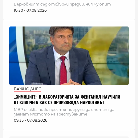
Върховният съд отхвърли предишния му опит
10:30 - 07.08.2026
ВАЖНО ДНЕС
„ХИМИЦИТЕ“ В ЛАБОРАТОРИЯТА ЗА ФЕНТАНИЛ НАУЧИЛИ
ОТ КЛИПЧЕТА КАК СЕ ПРОИЗВЕЖДА НАРКОТИКЪТ
МВР очаква нови престъпни групи да опитат да
заемат мястото на арестуваните
09:35 - 07.08.2026