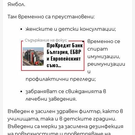
Ямбол.
Там временно са преустановени:
женските и детски консултации;
временно се
спират
имунизации,
реимунизации
и
профилактични прегледи;
забраняват се свижданията в
лечебни заведения.
Въведен е засилен здравен филтър, както в
училищата, така и в детските градини.
Въведени са мерки за засилена дезинфекция
на повърхностите и проветряване на