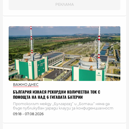
ВАЖНО ДНЕС
БЪЛГАРИЯ ИЗНАСЯ РЕКОРДНИ КОЛИЧЕСТВА ТОК С
ПОМОЩТА НА НАД 6 ГИГАВАТА БАТЕРИИ
Протоколът между „Булгаргаз“ и „Боташ“ няма да
бъде публикуван заради клаузи за конфиденциалност
09:18 - 07.08.2026