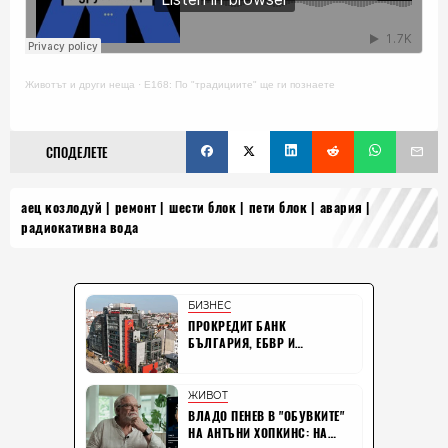
Животът и други неща
·
E168: По "традициите" ще ги познаете
СПОДЕЛЕТЕ
аец козлодуй
ремонт
шести блок
пети блок
авария
радиокативна вода