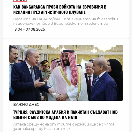
КАК BANGARANGA ПРОБИ БОЙКОТА НА ЕВРОВИЗИЯ В
ИСПАНИЯ ПРЕЗ АРТИСТИЧНОТО ПЛУВАНЕ
Песента на DARA озвучи изпълнението на българския
национален отбор в Европейското първенство
18:04 - 07.08.2026
ВАЖНО ДНЕС
ТУРЦИЯ, САУДИТСКА АРАБИЯ И ПАКИСТАН СЪЗДАВАТ НОВ
ВОЕНЕН СЪЮЗ ПО МОДЕЛА НА НАТО
Атака срещу една от трите държави ще се смята
за атака срещу всяка от тях