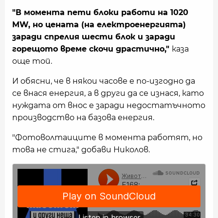
"В момента пети блоки работи на 1020
MW, но цената (на електроенергията)
заради спрелия шести блок и заради
горещото време скочи драстично,"
каза
още той.
И обясни, че в някои часове е по-изгодно да
се внася енергия, а в други да се изнася, като
нуждата от внос е заради недостатъчното
производство на базова енергия.
"Фотоволтаиците в момента работят, но
това не стига," добави Николов.