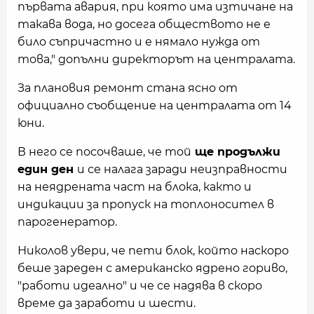
първата авария, при която има изтичане на
такава вода, но досега обществото не е
било съпричастно и е нямало нужда от
това," допълни директорът на централата.
За плановия ремонт стана ясно от
официално съобщение на централата от 14
юни.
В него се посочваше, че той
ще продължи
един ден
и се налага заради неизправности
на неядрената част на блока, както и
индикации за пропуск на топлоносител в
парогенератор.
Николов увери, че пети блок, който наскоро
беше зареден с американско ядрено гориво,
"работи идеално" и че се надява в скоро
време да заработи и шести.