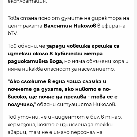
експлоатация.
Това стана ясно от думите на директора на
централата
Валентин Николов
в ефира на
bTV.
Tой обясни, че
заради човешка грешка са
изтекли около 8 кубически метра
радиокативна вода
, но няма облъчени хора и
няма никаква опасност за населението.
"Ако сложите в една чаша сламка и
почнете да духате, ако нивото е по-
високо, ще почне да прелива - това се е
получило,"
обясни ситуацията Николов.
Той уточни, че инцидентът е бил в т.нар.
хермозона, която е изчислена за тежки
аварии, там не е имало персонал на