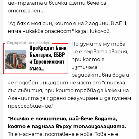
централата и всички щети вече са
отстранени.
"Аз бях с моя син, който е на 2 години, в АЕЦ,
няма никаква опасност," каза Николов.
По думите му това
не е първата авария,
при която е
изтичала
радиоактивна вода и
че подобен инцидент не част от "списъка
със събития, при които трябва да кажем на
Агенцията за ядрено регулиране и да пуснем
прессъобщение."
"Всичко е почистено, най-вече водата,
която е паднала върху топлоизолацията.
Тя е махната, поставена е нова. Това не е