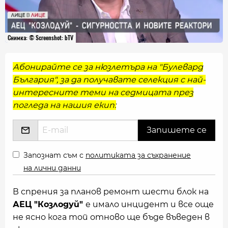
Снимка: © Screenshot: bTV
Абонирайте се за нюзлетъра на "Булевард
България", за да получавате селекция с най-
интересните теми на седмицата през
погледа на нашия екип:
Запознат съм с
политиката за съхранение
на лични данни
В спрения за планов ремонт шести блок на
АЕЦ "Козлодуй"
е имало инцидент и все още
не ясно кога той отново ще бъде въведен в