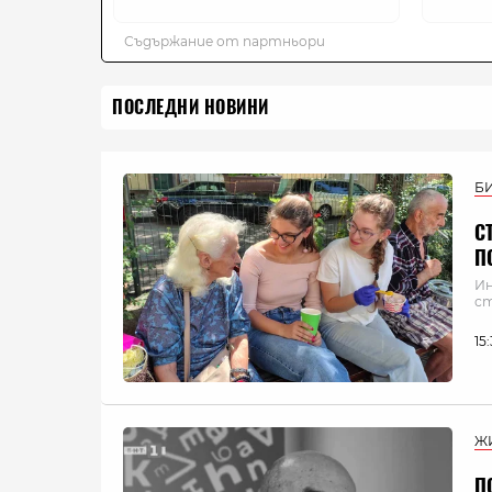
ПОСЛЕДНИ НОВИНИ
Б
С
П
Ин
ст
15
Ж
П