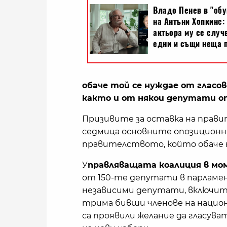
обаче той се нуждае от гласо
както и от някои депутати о
Призивите за оставка на прав
седмица основните опозиционни
правителството, който обаче 
У
правляващата коалиция в мо
от 150-те депутати в парламен
независими депутати, включите
трима бивши членове на национ
са проявили желание да гласув