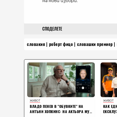
на нови избори.
СПОДЕЛЕТЕ
словакия
роберт фицо
словашки премиер