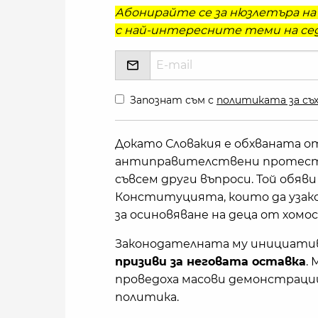
Абонирайте се за нюзлетъра на 
с най-интересните теми на сед
Запознат съм с
политиката за съх
Докато Словакия е обхваната о
антиправителствени протести,
съвсем други въпроси. Той обяв
Конституцията, които да узако
за осиновяване на деца от хомос
Законодателната му инициатив
призиви за неговата оставка
.
проведоха масови демонстрации
политика.