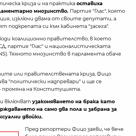
ическа криза и на практика
оставиха
ламентарно мнозинство.
Партия "Глас", която
ция, изключи двама от своите депутати, а
ят подкрепата си към кабинета "засега".
води коалиционно правителство, в което
Д, партия "Глас" и националистическата
NS). Тяхното мнозинство в парламента обаче
ите или правителствената криза, Фицо
ива "политически надпревари" и ще се
- промяна на Конституцията.
ки включват
узаконяването на брака като
рждаването на само два пола и забрана за
ксуални двойки.
Пред репортери Фицо заяви, че вече