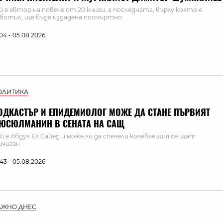
й е автор на повече от 20 книги, а последната, върху която е
ботил, ще бъде издадена посмъртно
:04 - 05.08.2026
ОЛИТИКА
ОДКАСТЪР И ЕПИДЕМИОЛОГ МОЖЕ ДА СТАНЕ ПЪРВИЯТ
ЮСЮЛМАНИН В СЕНАТА НА САЩ
й е Абдул Ел Сайед и може ли да спечели колебаещия се щат
чиган
:43 - 05.08.2026
АЖНО ДНЕС