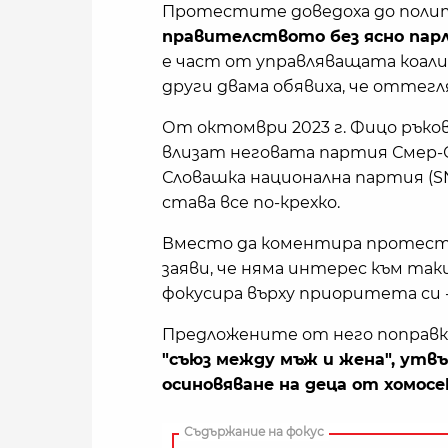
Протестите доведоха до полит
правителството без ясно пар
е част от управляващата коали
други двама обявиха, че оттегл
От октомври 2023 г. Фицо ръко
влизат неговата партия Смер-С
Словашка национална партия (S
става все по-крехко.
Вместо да коментира протест
заяви, че няма интерес към так
фокусира върху приоритета си 
Предложените от него поправ
"съюз между мъж и жена", утвъ
осиновяване на деца от хомосе