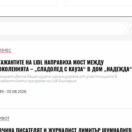
ИЗНЕС
ТАЖАНТИТЕ НА LIDL НАПРАВИХА МОСТ МЕЖДУ
ОКОЛЕНИЯТА – „СЛАДОЛЕД С КАУЗА“ В ДОМ „НАДЕЖДА“
ициативата беше изцяло организирана от участниците в
ажантската програма на Lidl България
:39 - 05.08.2026
ИВОТ
ОЧИНА ПИСАТЕЛЯТ И ЖУРНАЛИСТ ДИМИТЪР ШУМНАЛИЕВ