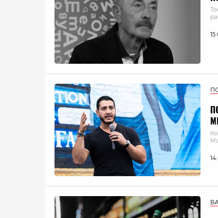
То
ра
15
П
П
М
Ко
Ми
14
В