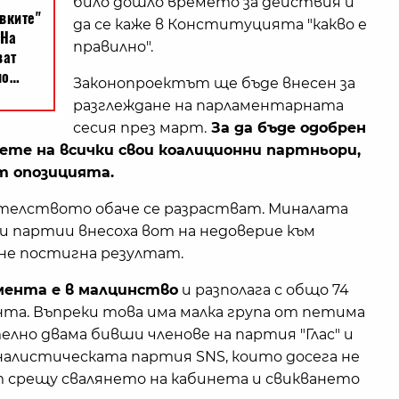
било дошло времето за действия и
да се каже в Конституцията "какво е
правилно".
Законопроектът ще бъде внесен за
разглеждане на парламентарната
сесия през март.
За да бъде одобрен
вете на всички свои коалиционни партньори,
т опозицията.
ителството обаче се разрастват. Миналата
 партии внесоха вот на недоверие към
не постигна резултат.
мента е в малцинство
и разполага с общо 74
та. Въпреки това има малка група от петима
лно двама бивши членове на партия "Глас" и
алистическата партия SNS, които досега не
ат срещу свалянето на кабинета и свикването