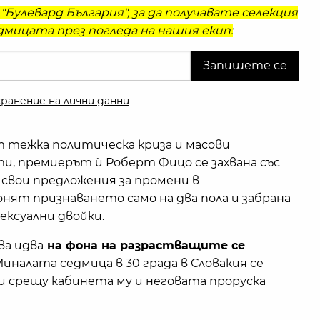
"Булевард България", за да получавате селекция
мицата през погледа на нашия екип:
ранение на лични данни
т тежка политическа криза и масови
 премиерът ѝ Роберт Фицо се захвана със
и свои предложения за промени в
нят признаването само на два пола и забрана
ексуални двойки.
а идва
на фона на разрастващите се
 Миналата седмица в 30 града в Словакия се
 срещу кабинета му и неговата проруска