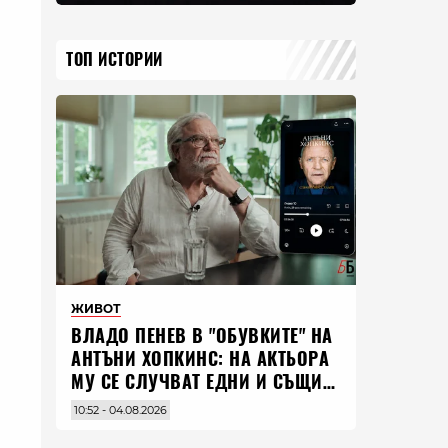
ТОП ИСТОРИИ
ЖИВОТ
ВЛАДO ПЕНЕВ В "ОБУВКИТЕ" НА
АНТЪНИ ХОПКИНС: НА АКТЬОРА
МУ СЕ СЛУЧВАТ ЕДНИ И СЪЩИ
НЕЩА ПО ЦЕЛИЯ СВЯТ
10:52 - 04.08.2026