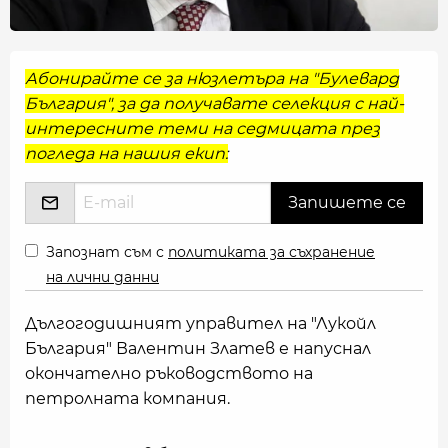
Абонирайте се за нюзлетъра на "Булевард
България", за да получавате селекция с най-
интересните теми на седмицата през
погледа на нашия екип:
Запознат съм с
политиката за съхранение
на лични данни
Дългогодишният управител на "Лукойл
България" Валентин Златев е напуснал
окончателно ръководството на
петролната компания.