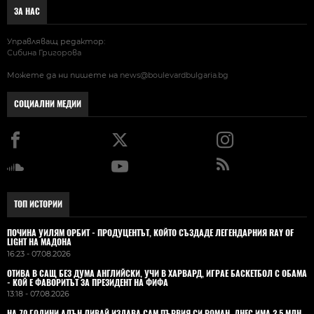
ЗА НАС
Управляващ редактор:
Сибина Григорова
Можете да ни пишете на
news@boulevardbulgaria.bg
СОЦИАЛНИ МЕДИИ
ТОП ИСТОРИИ
ПОЧИНА УИЛЯМ ОРБИТ - ПРОДУЦЕНТЪТ, КОЙТО СЪЗДАДЕ ЛЕГЕНДАРНИЯ RAY OF
LIGHT НА МАДОНА
16:23 - 07.08.2026
ОТИВА В САЩ БЕЗ ДУМА АНГЛИЙСКИ, УЧИ В ХАРВАРД, ИГРАЕ БАСКЕТБОЛ С ОБАМА
- КОЙ Е ФАВОРИТЪТ ЗА ПРЕЗИДЕНТ НА ФИФА
13:18 - 07.08.2026
НА 70 ГОДИНИ АЛЪН ЛИВАЙ ИЗДАВА САМ ПЪРВИЯ СИ РОМАН. ДНЕС ИМА 2,5 МЛН.