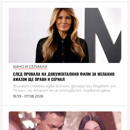
КИНО И СЕРИАЛИ
СЛЕД ПРОВАЛА НА ДОКУМЕНТАЛНИЯ ФИЛМ ЗА МЕЛАНИЯ
AMAZON ЩЕ ПРАВИ И СЕРИАЛ
Филмът спечели едва 16,6 млн. долара при бюджет от
75 млн., но Amazon не се отказва от първата дама
16:59 - 07.08.2026