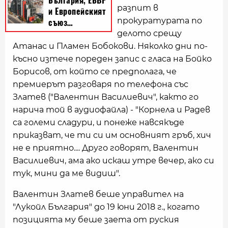
разпит в
прокуратурата по
делото срещу
Атанас и Пламен Бобокови. Няколко дни по-
късно изтече пореден запис с гласа на Бойко
Борисов, от който се предполага, че
премиерът разговаря по телефона със
Златев ("Валентин Василиевич", както го
нарича той в аудиофайла) - "Корнела и Радев
са големи сладури, и понеже навсякъде
приказват, че ти си им основният гръб, хич
не е приятно.... Друго говорят, Валентин
Василиевич, ама ако искаш утре вечер, ако си
тук, мини да ме видиш".
Валентин Златев беше управител на
"Лукойл България" до 19 юни 2018 г., когато
позицията му беше заета от руския