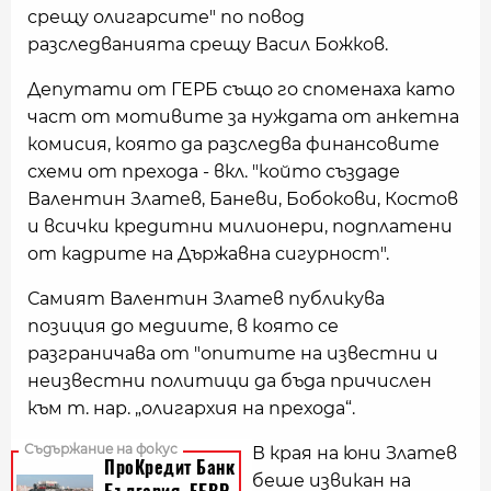
срещу олигарсите" по повод
разследванията срещу Васил Божков.
Депутати от ГЕРБ също го споменаха като
част от мотивите за нуждата от анкетна
комисия, която да разследва финансовите
схеми от прехода - вкл. "който създаде
Валентин Златев, Баневи, Бобокови, Костов
и всички кредитни милионери, подплатени
от кадрите на Държавна сигурност".
Самият Валентин Златев публикува
позиция до медиите, в която се
разграничава от "опитите на известни и
неизвестни политици да бъда причислен
към т. нар. „олигархия на прехода“.
В края на юни Златев
беше извикан на