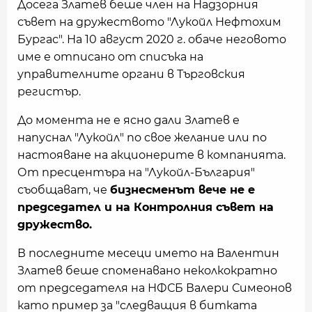
Досега Златев беше член на Надзорния
съвет на дружеството "Лукойл Нефтохим
Бургас". На 10 август 2020 г. обаче неговото
име е отписано от списъка на
управителните органи в Търговския
регистър.
До момента не е ясно дали Златев е
напуснал "Лукойл" по свое желание или по
настояване на акционерите в компанията.
От пресцентъра на "Лукойл-България"
съобщават, че
бизнесменът вече не е
председател и на Контролния съвет на
дружество.
В последните месеци името на Валентин
Златев беше споменавано неколкократно
от председателя на НФСБ Валери Симеонов
като пример за "следващия в битката