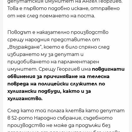
депутатския имунитет на Ангел Георгиев.
Това е първото подобно искане, отправено
от нея след поемането на поста.
Поводът е наказателно производство
срещу народния представител от
„Възраждане“, което е било спряно след
избирането му за депутат и
придобиването на парламентарен
имунитет. Срещу Георгиев има
повдигнати
обвинения за причиняване на телесна
повреда на полицейски служител по
хулигански подбуди, както и за
хулиганство.
След като той полага клетва като депутат
в 52-рото Народно събрание, съдебното
производство не може да продължи без