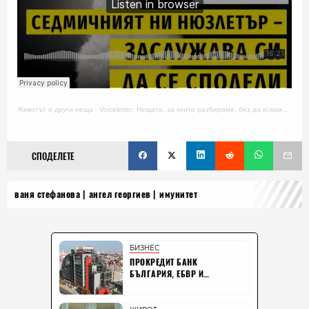
Животът и други неща
·
Voiceletter: Нещата, за които разбираме, без да искаме, Епизод 18
СПОДЕЛЕТЕ
ваня стефанова
ангел георгиев
имунитет