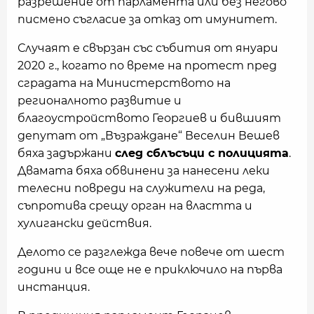
разрешение от парламента или без негово
писмено съгласие за отказ от имунитет.
Случаят е свързан със събития от януари
2020 г., когато по време на протест пред
сградата на Министерството на
регионалното развитие и
благоустройството Георгиев и бившият
депутат от „Възраждане“ Веселин Вешев
бяха задържани
след сблъсъци с полицията
.
Двамата бяха обвинени за нанесени леки
телесни повреди на служители на реда,
съпротива срещу орган на властта и
хулигански действия.
Делото се разглежда вече повече от шест
години и все още не е приключило на първа
инстанция.