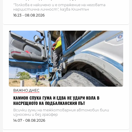
"Толкова е накичено и е отражение на неговата
нарцистична личност", казва Клинтън
16:23 - 08.08.2026
ВАЖНО ДНЕС
КАМИОН СПУКА ГУМА И ЕДВА НЕ УДАРИ КОЛА В
НАСРЕЩНОТО НА ПОДБАЛКАНСКИЯ ПЪТ
Всички гуми на тежкотоварния автомобил били
износени и без грайфер
14:07 - 08.08.2026