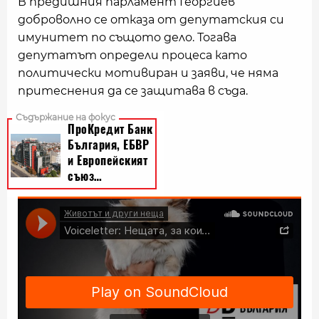
В предишния парламент Георгиев
доброволно се отказа от депутатския си
имунитет по същото дело. Тогава
депутатът определи процеса като
политически мотивиран и заяви, че няма
притеснения да се защитава в съда.