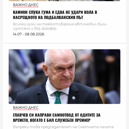
ВАЖНО ДНЕС
КАМИОН СПУКА ГУМА И ЕДВА НЕ УДАРИ КОЛА В
НАСРЕЩНОТО НА ПОДБАЛКАНСКИЯ ПЪТ
Всички гуми на тежкотоварния автомобил били
износени и без грайфер
14:07 - 08.08.2026
ВАЖНО ДНЕС
ГЛАВЧЕВ СИ НАПРАВИ САМООТВОД ОТ ОДИТИТЕ ЗА
ВРЕМЕТО, КОГАТО Е БИЛ СЛУЖЕБЕН ПРЕМИЕР
Въпреки това председателят на Сметната палата