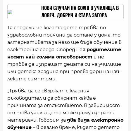
НОВИ СЛУЧАИ НА COVID В УЧИЛИЩА В
ЛОВЕЧ, ДОБРИЧ И СТАРА ЗАГОРА
Тя сподели, че когато дете трябва по
здравословни причини да остане у дома, то
алтернативата за него ще бъде обучение в
електронна среда. Според нея
родителите
носят най-голяма отговорност
и не
трябва да изпращат децата си на училище
или детска градина при проява дори на най-
леките симптоми.
„Трябва да се свържат с класния
ръководител и да обяснят каква е
причината за отсъствието. В зависимост
от това училището може да му изпрати
материали. Говорим за
два вида електронно
обучение
– в реално време, където детето