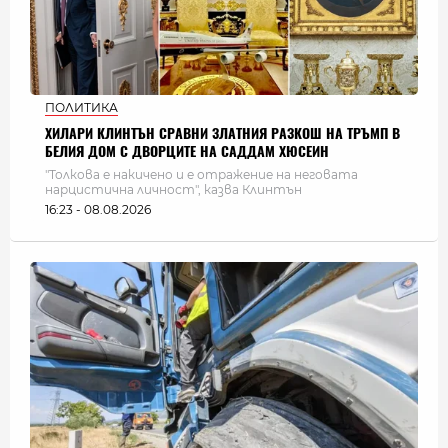
ПОЛИТИКА
ХИЛАРИ КЛИНТЪН СРАВНИ ЗЛАТНИЯ РАЗКОШ НА ТРЪМП В
БЕЛИЯ ДОМ С ДВОРЦИТЕ НА САДДАМ ХЮСЕИН
"Толкова е накичено и е отражение на неговата
нарцистична личност", казва Клинтън
16:23 - 08.08.2026