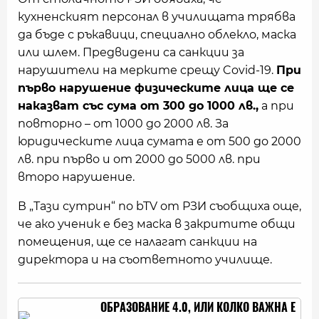
кухненският персонал в училищата трябва
да бъде с ръкавици, специално облекло, маска
или шлем. Предвидени са санкции за
нарушители на мерките срещу Covid-19.
При
първо нарушение физическите лица ще се
наказват със сума от 300 до 1000 лв.,
а при
повторно – от 1000 до 2000 лв. За
юридическите лица сумата е от 500 до 2000
лв. при първо и от 2000 до 5000 лв. при
второ нарушение.
В „Тази сутрин“ по bTV от РЗИ съобщиха още,
че ако ученик е без маска в закритите общи
помещения, ще се налагат санкции на
директора и на съответното училище.
ОБРАЗОВАНИЕ 4.0, ИЛИ КОЛКО ВАЖНА Е