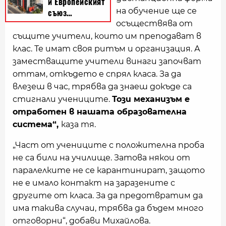
на обучение ще се
осъществява от
същите учители, които им преподават в
клас. Те имат своя ритъм и организация. А
заместващите учители винаги започват
оттам, откъдето е спрял класа. За да
влезеш в час, трябва да знаеш докъде са
стигнали учениците.
Този механизъм е
отработен в нашата образователна
система“,
каза тя.
„Част от учениците с положителна проба
не са били на училище. Затова някои от
паралелките не се карантинират, защото
не е имало контакт на заразените с
другите от класа. За да предотвратим да
има такива случаи, трябва да бъдем много
отговорни“, добави Михайлова.