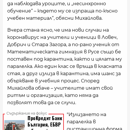
да наблюдава уроците, и „несинхронно
обучение“ – където му се изпраща по-късно
учебен материал“, обясни Михайлова.
Вчера стана ясно, че има нови случаи на
коронавирус на учители и ученици в Ловеч,
Добрич и Стара Загора, а по-рано ученик от
Математическата гимназия в Русе също бе
поставен под карантина, както и цялата му
паралелка. Ако един клас се връща в класната
стая, а друг излиза в карантина, има шанс за
объркване в учебния процес. Според
Михайлова обаче – учителите имат свой
ритъм и организация, като няма да
позволят това да се случи.
"Излизането на
паралелка в
дистанционна форма