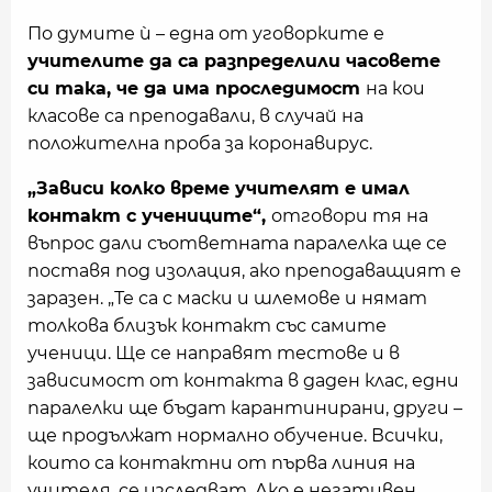
По думите ѝ – една от уговорките е
учителите да са разпределили часовете
си така, че да има проследимост
на кои
класове са преподавали, в случай на
положителна проба за коронавирус.
„Зависи колко време учителят е имал
контакт с учениците“,
отговори тя на
въпрос дали съответната паралелка ще се
поставя под изолация, ако преподаващият е
заразен. „Те са с маски и шлемове и нямат
толкова близък контакт със самите
ученици. Ще се направят тестове и в
зависимост от контакта в даден клас, едни
паралелки ще бъдат карантинирани, други –
ще продължат нормално обучение. Всички,
които са контактни от първа линия на
учителя, се изследват. Ако е негативен