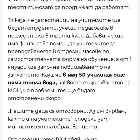
тестът, могат да продължат да работят“.
Тя каза, че заместници на учителите ще
бъдат студенти, учещи педагогика в
последен или в трети курс. Добави, че ще
има финансова помощ за учителите за
преподаването в отделни часове по
самостоятелната форма на обучение, а от 1
януари ще започне повишаването на
заплатите. Каза, че
в над 50 училища още
няма топла вода,
каквото е изискването на
МОН, но проблемите ще бъдат
отстранени скоро.
„Нашите деца са отговорни. Аз им вярвам,
както и на учителите“, сподели зам.-
министърът на образованието.
От столичното РЗИ обявиха, че