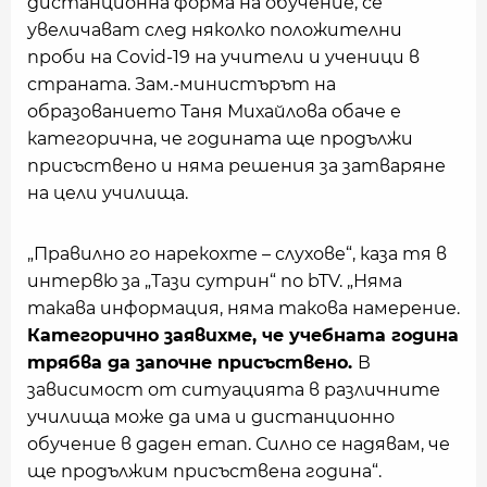
дистанционна форма на обучение, се
увеличават след няколко положителни
проби на Covid-19 на учители и ученици в
страната. Зам.-министърът на
образованието Таня Михайлова обаче е
категорична, че годината ще продължи
присъствено и няма решения за затваряне
на цели училища.
„Правилно го нарекохте – слухове“, каза тя в
интервю за „Тази сутрин“ по bTV. „Няма
такава информация, няма такова намерение.
Категорично заявихме, че учебната година
трябва да започне присъствено.
В
зависимост от ситуацията в различните
училища може да има и дистанционно
обучение в даден етап. Силно се надявам, че
ще продължим присъствена година“.