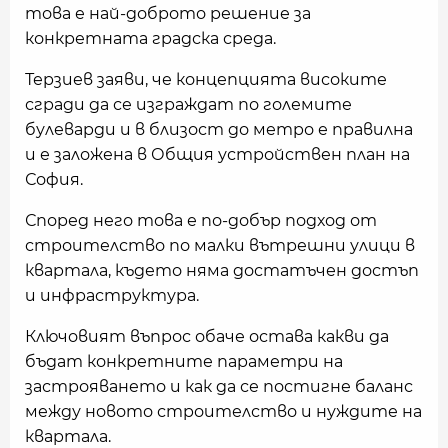
това е най-доброто решение за
конкретната градска среда.
Терзиев заяви, че концепцията високите
сгради да се изграждат по големите
булеварди и в близост до метро е правилна
и е заложена в Общия устройствен план на
София.
Според него това е по-добър подход от
строителство по малки вътрешни улици в
квартала, където няма достатъчен достъп
и инфраструктура.
Ключовият въпрос обаче остава какви да
бъдат конкретните параметри на
застрояването и как да се постигне баланс
между новото строителство и нуждите на
квартала.