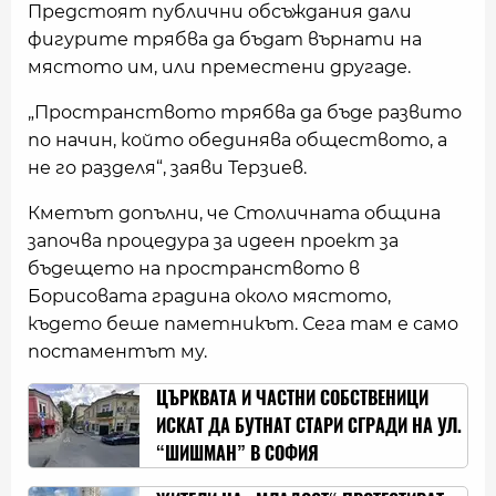
Предстоят публични обсъждания дали
фигурите трябва да бъдат върнати на
мястото им, или преместени другаде.
„Пространството трябва да бъде развито
по начин, който обединява обществото, а
не го разделя“, заяви Терзиев.
Кметът допълни, че Столичната община
започва процедура за идеен проект за
бъдещето на пространството в
Борисовата градина около мястото,
където беше паметникът. Сега там е само
постаментът му.
ЦЪРКВАТА И ЧАСТНИ СОБСТВЕНИЦИ
ИСКАТ ДА БУТНАТ СТАРИ СГРАДИ НА УЛ.
“ШИШМАН” В СОФИЯ