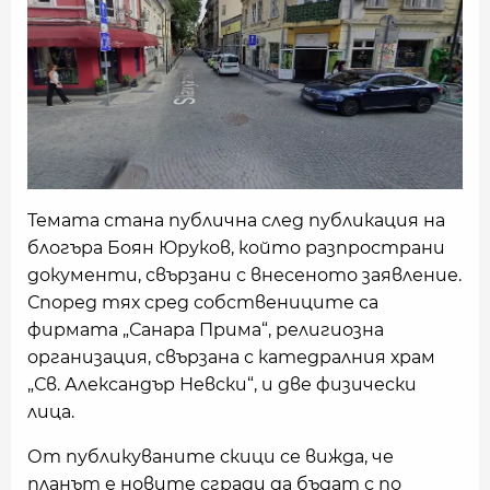
Темата стана публична след публикация на
блогъра Боян Юруков, който разпространи
документи, свързани с внесеното заявление.
Според тях сред собствениците са
фирмата „Санара Прима“, религиозна
организация, свързана с катедралния храм
„Св. Александър Невски“, и две физически
лица.
От публикуваните скици се вижда, че
планът е новите сгради да бъдат с по