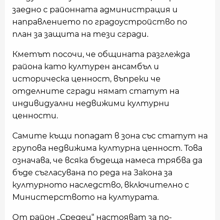
заедно с районната администрация и
направлението по градоустройство по
план за защита на тези сгради.
Кметът посочи, че общината разглежда
района като културен ансамбъл и
историческа ценност, въпреки че
отделните сгради нямат статут на
индивидуални недвижими културни
ценности.
Самите къщи попадат в зона със статут на
групова недвижима културна ценност. Това
означава, че всяка бъдеща намеса трябва да
бъде съгласувана по реда на Закона за
културното наследство, включително с
Министерството на културата.
От район „Средец“ настояват за по-