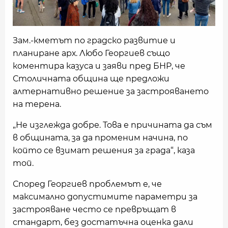
Зам.-кметът по градско развитие и
планиране арх. Любо Георгиев също
коментира казуса и заяви пред БНР, че
Столичната община ще предложи
алтернативно решение за застрояването
на терена.
„Не изглежда добре. Това е причината да съм
в общината, за да променим начина, по
който се взимат решения за града“, каза
той.
Според Георгиев проблемът е, че
максимално допустимите параметри за
застрояване често се превръщат в
стандарт, без достатъчна оценка дали