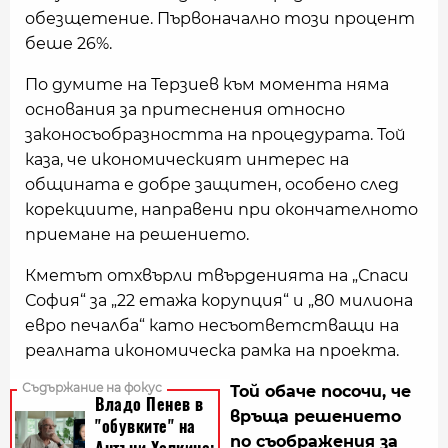
обезщетение. Първоначално този процент
беше 26%.
По думите на Терзиев към момента няма
основания за притеснения относно
законосъобразността на процедурата. Той
каза, че икономическият интерес на
общината е добре защитен, особено след
корекциите, направени при окончателното
приемане на решението.
Кметът отхвърли твърденията на „Спаси
София“ за „22 етажа корупция“ и „80 милиона
евро печалба“ като несъответстващи на
реалната икономическа рамка на проекта.
Той обаче посочи, че
връща решението
по съображения за