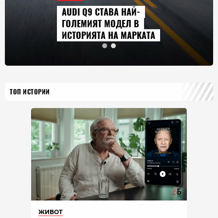
I Q9 СТАВА НАЙ-
СЕРИА
ЕМИЯТ МОДЕЛ В
ГЛЕДА
ОРИЯТА НА МАРКАТА
2026 Г
ТОП ИСТОРИИ
ЖИВОТ