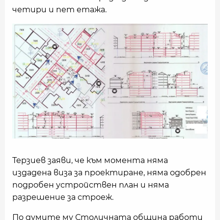
четири и пет етажа.
Терзиев заяви, че към момента няма
издадена виза за проектиране, няма одобрен
подробен устройствен план и няма
разрешение за строеж.
По думите му Столичната община работи