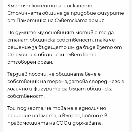
Кметът коментира и искането
Столичната община да придобие фигурите
от Паметника на Съветската армия.
По думите му основният мотив е те да
станат общинска собственост, така че
решение за бъдещето им да бъде взето от
Столичния общински съвет като
отговорен орган.
Терзиев посочи, че общината вече е
собственик на терена, затова според него е
логично и фигурите да бъдат общинска
собственост.
Той подчерта, че това не е еднолично
решение на кмета, а въпрос, който е в
правомощията на СОС и държавата.