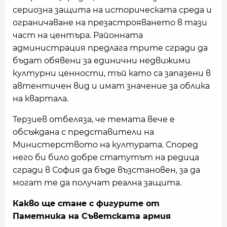
сериозна защита на историческата среда и
ограничаване на презастрояването в тази
част на центъра. Районната
администрация предлага трите сгради да
бъдат обявени за единични недвижими
културни ценности, тъй като са запазени в
автентичен вид и имат значение за облика
на квартала.
Терзиев отбеляза, че темата вече е
обсъждана с представители на
Министерството на културата. Според
него би било добре статутът на редица
сгради в София да бъде възстановен, за да
могат те да получат реална защита.
Какво ще стане с фигурите от
Паметника на Съветската армия