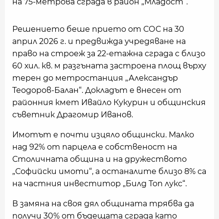
на 75-метрова сграда в район „Младост“.
Решението беше прието от СОС на 30
април 2026 г. и предвижда учредяване на
право на строеж за 22-етажна сграда с близо
60 хил. кв. м разгъната застроена площ върху
терен до метростанция „Александър
Теодоров-Балан“. Докладът е внесен от
районния кмет Ивайло Кукурин и общинския
съветник Драгомир Иванов.
Имотът е почти изцяло общински. Малко
над 92% от парцела е собственост на
Столичната община и на дружеството
„Софийски имоти“, а останалите близо 8% са
на частния инвеститор „Билд Топ лукс“.
В замяна на своя дял общината трябва да
получи 30% от бъдещата сграда като