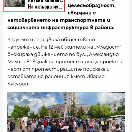
целесъобразност,
свързани с
натоварването на транспортната и
социалната инфраструктура в района.
Казусът предизвика обществено
напрежение. На 12 май жители на „Младост“
блокираха движението по бул. „Александър
Малинов“ в знак на протест срещу проекта.
Част от протестиращите поискаха и
оставката на районния кмет Ивайло
Кукурин.