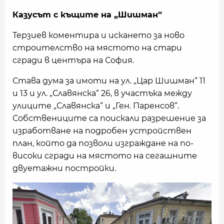
Казусът с къщите на „Шишман“
Терзиев коментира и искането за ново
строителство на мястото на стари
сгради в центъра на София.
Става дума за имоти на ул. „Цар Шишман“ 11
и 13 и ул. „Славянска“ 26, в участъка между
улиците „Славянска“ и „Ген. Паренсов“.
Собствениците са поискали разрешение за
изработване на подробен устройствен
план, който да позволи изграждане на по-
високи сгради на мястото на сегашните
двуетажни постройки.