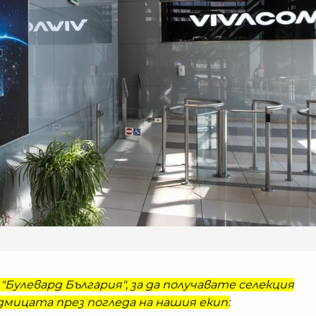
"Булевард България", за да получавате селекция
мицата през погледа на нашия екип: