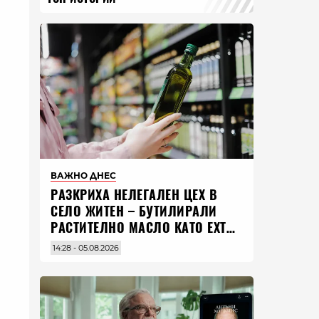
ВАЖНО ДНЕС
РАЗКРИХА НЕЛЕГАЛЕН ЦЕХ В
СЕЛО ЖИТЕН – БУТИЛИРАЛИ
РАСТИТЕЛНО МАСЛО КАТО EXTRA
VIRGIN ЗЕХТИН
14:28 - 05.08.2026