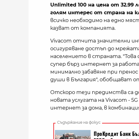
Unlimited 100 на цена от 32.99 
голям интерес от страна на 
всичко необходимо на едно мяст
казват от компанията.
Vivacom отчита значителни ин
осигуряване достъп до мрежата
населението в страната. "Това 
супер бърз интернет за работа 
минимално забавяне при пренос н
души в България", обобщават о
Отскоро тези предимства са д
новата услугата на Vivacom - 5G
интернет за дома, в комбинация