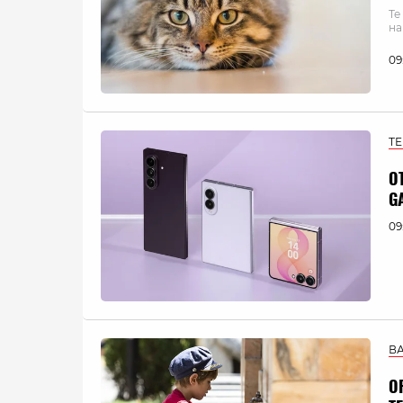
Те
на
09
Т
О
G
09
В
О