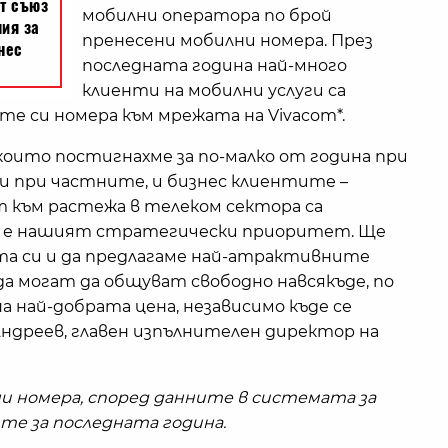
мобилни оператора по брой
пренесени мобилни номера. През
последната година най-много
клиенти на мобилни услуги са
те си номера към мрежата на Vivacom*.
оито постигнахме за по-малко от година при
 и при частните, и бизнес клиентите –
 към растежа в телеком сектора са
а е нашият стратегически приоритет. Ще
та си и да предлагаме най-атрактивните
да могат да общуват свободно навсякъде, по
на най-добрата цена, независимо къде се
ндреев, главен изпълнителен директор на
ни номера, според данните в системата за
е за последната година.