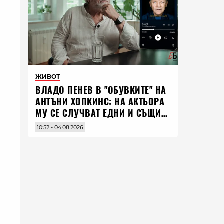
ЖИВОТ
ВЛАДO ПЕНЕВ В "ОБУВКИТЕ" НА
АНТЪНИ ХОПКИНС: НА АКТЬОРА
МУ СЕ СЛУЧВАТ ЕДНИ И СЪЩИ
НЕЩА ПО ЦЕЛИЯ СВЯТ
10:52 - 04.08.2026