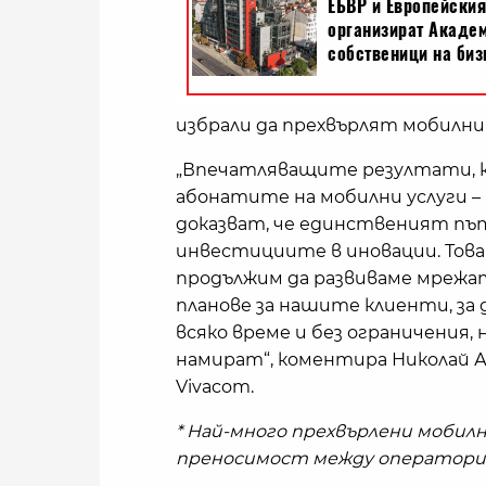
избрали да прехвърлят мобилни
„Впечатляващите резултати, к
абонатите на мобилни услуги –
доказват, че единственият път
инвестициите в иновации. Тов
продължим да развиваме мрежа
планове за нашите клиенти, за 
всяко време и без ограничения, 
намират“, коментира Николай А
Vivacom.
* Най-много прехвърлени мобил
преносимост между операторит