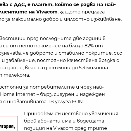
лева с ДДС, е планът, който се радва на най-
клиентите на Vivacom
, защото предлага
о за максимално добро и цялостно изживяване,
вестиции през последните две години в
 си от пето поколение на близо 82% от
означава, че доброто и стабилно покритие, със
и забавление, постоянно качествена връзка с
а данни, вече са достъпни до 5,3 милиона
т телекома.
остъпни за потребителите и чрез най-
 Home Internet – бърз, сигурен и надежден
 с иновативната ТВ услуга EON.
Принос към съществено увеличения
брой абонати има и водещата
позиция на Vivacom сред трите