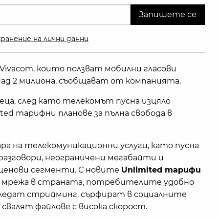
ранение на лични данни
Vivacom, които ползват мобилни гласови
 над 2 милиона, съобщават от компанията.
ца, след като телекомът пусна изцяло
ed тарифни планове за пълна свобода в
ра на телекомуникационни услуги, като пусна
разговори, неограничени мегабайти и
 ценови сегменти. С новите
Unlimited тарифи
5G мрежа в страната, потребителите удобно
гледат стрийминг, сърфират в социалните
 свалят файлове с висока скорост.