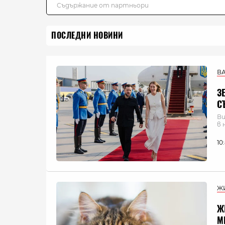
ПОСЛЕДНИ НОВИНИ
В
З
С
Ви
в 
10
Ж
Ж
М