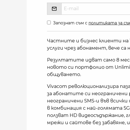
Запознат съм с
политиката за съх
Частните и бизнес клиенти на 
услуги чрез абонамент, вече са
Резултатите идват само 8 месе
новото си портфолио от Unlimit
общуването.
Vivacom революционализира паза
за абонатите си неограничени 
неограничени SMS-и във всички
в комбинация с най-голямата 
ползват HD видеосъдържание, 
мрежи и сайтове без забавяне, и