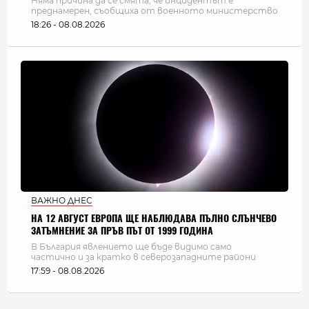
Няма причина да се смята, че инцидентът е
преднамерен, съобщиха от военното министерство
18:26 - 08.08.2026
ВАЖНО ДНЕС
НА 12 АВГУСТ ЕВРОПА ЩЕ НАБЛЮДАВА ПЪЛНО СЛЪНЧЕВО
ЗАТЪМНЕНИЕ ЗА ПРЪВ ПЪТ ОТ 1999 ГОДИНА
В България явлението ще бъде видимо само
частично и за кратко в северозападните райони
17:59 - 08.08.2026