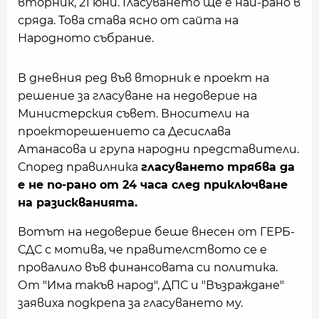
вторник, 21 юни. Гласуването ще е най-рано в
сряда. Това става ясно от сайта на
Народното събрание.
В дневния ред във вторник е проект на
решение за гласуване на недоверие на
Министерския съвет. Вносители на
проекторешението са Десислава
Атанасова и група народни представители.
Според правилника
гласуването трябва да
е не по-рано от 24 часа след приключване
на разискванията.
Вотът на недоверие беше внесен от ГЕРБ-
СДС с мотива, че правителството се е
провалило във финансовата си политика.
От "Има такъв народ", ДПС и "Възраждане"
заявиха подкрепа за гласуването му.