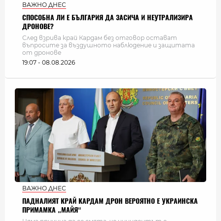
ВАЖНО ДНЕС
СПОСОБНА ЛИ Е БЪЛГАРИЯ ДА ЗАСИЧА И НЕУТРАЛИЗИРА
ДРОНОВЕ?
След взрива край Кардам без отговор остават
въпросите за въздушното наблюдение и защитата
от дронове
19:07 - 08.08.2026
ВАЖНО ДНЕС
ПАДНАЛИЯТ КРАЙ КАРДАМ ДРОН ВЕРОЯТНО Е УКРАИНСКА
ПРИМАМКА „МАЙЯ“