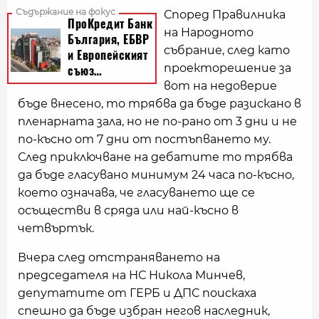
Според Правилника
на Народното
събрание, след като
проекторешение за
вот на недоверие
бъде внесено, то трябва да бъде разискано в
пленарната зала, но не по-рано от 3 дни и не
по-късно от 7 дни от постъпването му.
След приключване на дебатите то трябва
да бъде гласувано минимум 24 часа по-късно,
което означава, че гласуването ще се
осъществи в сряда или най-късно в
четвъртък.
Вчера след отстраняването на
председателя на НС Никола Минчев,
депутатите от ГЕРБ и ДПС поискаха
спешно да бъде избран негов наследник,