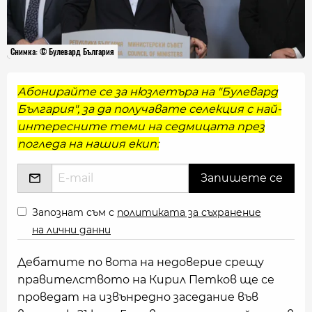
Снимка: © Булевард България
Абонирайте се за нюзлетъра на "Булевард
България", за да получавате селекция с най-
интересните теми на седмицата през
погледа на нашия екип:
Запознат съм с
политиката за съхранение
на лични данни
Дебатите по вота на недоверие срещу
правителството на Кирил Петков ще се
проведат на извънредно заседание във