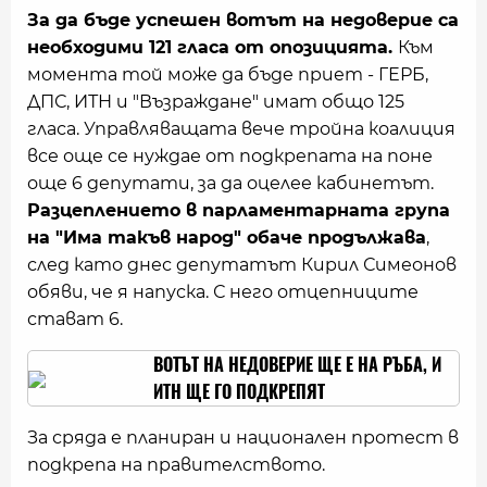
За да бъде успешен вотът на недоверие са
необходими 121 гласа от опозицията.
Към
момента той може да бъде приет - ГЕРБ,
ДПС, ИТН и "Възраждане" имат общо 125
гласа. Управляващата вече тройна коалиция
все още се нуждае от подкрепата на поне
още 6 депутати, за да оцелее кабинетът.
Разцеплението в парламентарната група
на "Има такъв народ" обаче продължава
,
след като днес депутатът Кирил Симеонов
обяви, че я напуска. С него отцепниците
стават 6.
ВОТЪТ НА НЕДОВЕРИЕ ЩЕ Е НА РЪБА, И
ИТН ЩЕ ГО ПОДКРЕПЯТ
За сряда е планиран и национален протест в
подкрепа на правителството.