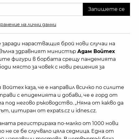
ранение на лични данни
 заради нарастващия брой нови случаи на
та вълна здравният министър
Адам Войтех
щите фигури в борбата срещу пандемията
ободи място за човек с нови решения за
Войтех каза, че е направил всичко по силите
 справи с епидемията и добави, че е горд от
 под негово ръководство. „Няма от какво да
т, цитиран от expats.cz и idnes.cz.
ната регистрираха по-малко от 1000 нови
то не се бе случвало цяла седмица. Една от
ой направени тестове. В четвъртък бяха