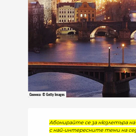
Снимка: © Getty Images
Абонирайте се за нюзлетъра на 
с най-интересните теми на сед