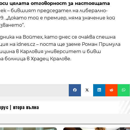
оси цялата отговорност за настоящата
шек – бившият председател на либерално-
. „Докато той е премиер, няма значение кой
зването“.
ника на Войтех, като днес се очаква спешна
ия на idnes.cz – поста ще заеме Роман Примула
дицина в Карловия университет и бивш
болница в Храдец Кралове.
ирус
втора вълна