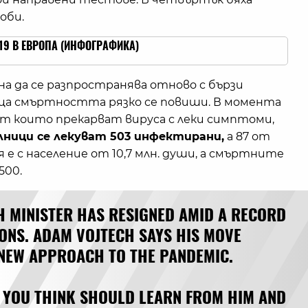
оби.
19 В ЕВРОПА (ИНФОГРАФИКА)
на да се разпространява отново с бързи
еца смъртността рязко се повиши. В момента
т които прекарват вируса с леки симптоми,
лници се лекуват 503 инфектирани,
а 87 от
 е с население от 10,7 млн. души, а смъртните
500.
H MINISTER HAS RESIGNED AMID A RECORD
IONS. ADAM VOJTECH SAYS HIS MOVE
 NEW APPROACH TO THE PANDEMIC.
 YOU THINK SHOULD LEARN FROM HIM AND