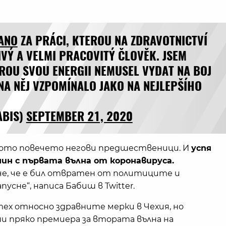
ANO
ZA PRÁCI, KTEROU NA ZDRAVOTNICTVÍ
IVÝ A VELMI PRACOVITÝ ČLOVĚK. JSEM
ROU SVOU ENERGII NEMUSEL VYDAT NA BOJ
NA NĚJ VZPOMÍNALO JAKO NA NEJLEPŠÍHO
ABIS)
SEPTEMBER 21, 2020
кото повечето негови предшественици. И
успя
чин с първата вълна от коронавируса.
ече, че е бил отвратен от политиците и
усне“, написа Бабиш в Twitter.
х относно здравните мерки в Чехия, но
ни пряко премиера за втората вълна на