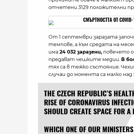
отчетени 3129 положителни пр
СМЪРТНОСТТА ОТ COVID-
От 1 септември заразата започ
темпове, а към средата на мес
има
24 032 заразени,
повечето о
предават чешките медии.
В бо
тях са в тежко състояние. Чехия
случаи до момента са малко над 
THE CZECH REPUBLIC’S HEALT
RISE OF CORONAVIRUS INFECT
SHOULD CREATE SPACE FOR A
WHICH ONE OF OUR MINISTERS