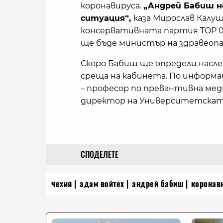
коронавируса.
„Андрей Бабиш н
ситуация“,
каза Мирослав Калу
консервативната партия TOP 09
ще бъде министър на здравеопа
Скоро Бабиш ще определи наслед
среща на кабинета. По информац
– професор по превантивна ме
директор на Университетската 
СПОДЕЛЕТЕ
чехия
адам войтех
андрей бабиш
коронав