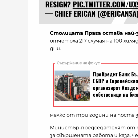
RESIGN?
PIC.TWITTER.COM/U
— CHIEF ERICAN (@ERICANSA
Столицата Прага остава най-
отчетоха 217 случая на 100 хи
дни.
малко от три години на поста 
Министър-председателят от п
за свършената работа и каза, 