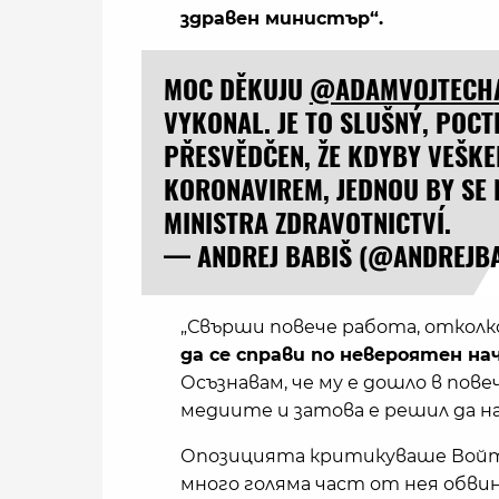
здравен министър“.
MOC DĚKUJU
@ADAMVOJTECH
VYKONAL. JE TO SLUŠNÝ, POCT
PŘESVĚDČEN, ŽE KDYBY VEŠKE
KORONAVIREM, JEDNOU BY SE 
MINISTRA ZDRAVOTNICTVÍ.
— ANDREJ BABIŠ (@ANDREJB
„Свърши повече работа, откол
да се справи по невероятен на
Осъзнавам, че му е дошло в пов
медиите и затова е решил да нап
Опозицията критикуваше Войте
много голяма част от нея обви