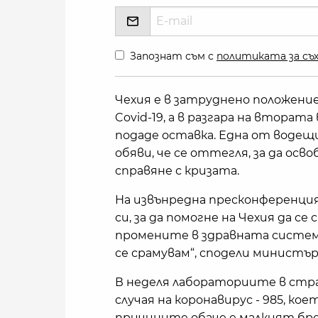
Запознат съм с
политиката за съх
Чехия е в затруднено положение
Covid-19, а в разгара на втора
подаде оставка. Една от воде
обяви, че се оттегля, за да осв
справяне с кризата.
На извънредна пресконференция 
си, за да помогне на Чехия да се
промените в здравната система
се срамувам“, сподели министъръ
В неделя лабораториите в стра
случая на коронавирус - 985, кое
причините обаче е малкият бр