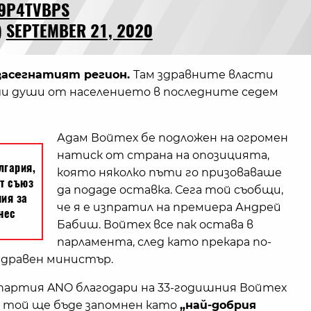
X9P4TVBPS
)
SEPTEMBER 21, 2020
засегнатият регион.
Там здравните власти
ляди души от населението в последните седем
Адам Войтех бе подложен на огромен
натиск от страна на опозицията,
която няколко пъти го призоваваше
да подаде оставка. Сега той съобщи,
че я е изпратил на премиера Андрей
Бабиш. Войтех все пак остава в
парламента, след като прекара по-
здравен министър.
артия ANO благодари на 33-годишния Войтех
че той ще бъде запомнен като
„най-добрия