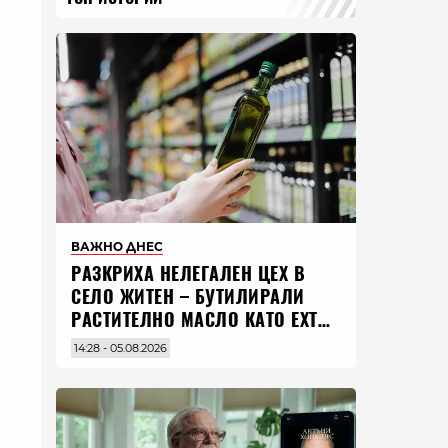
ВАЖНО ДНЕС
РАЗКРИХА НЕЛЕГАЛЕН ЦЕХ В
СЕЛО ЖИТЕН – БУТИЛИРАЛИ
РАСТИТЕЛНО МАСЛО КАТО EXTRA
VIRGIN ЗЕХТИН
14:28 - 05.08.2026