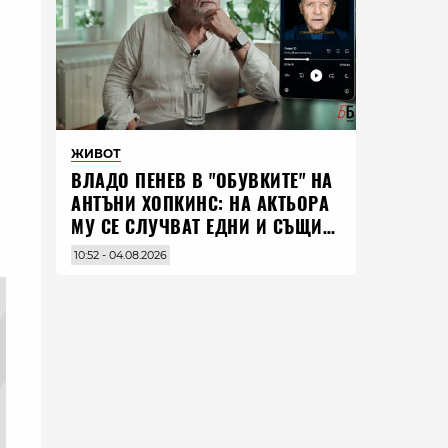
ЖИВОТ
ВЛАДO ПЕНЕВ В "ОБУВКИТЕ" НА
АНТЪНИ ХОПКИНС: НА АКТЬОРА
МУ СЕ СЛУЧВАТ ЕДНИ И СЪЩИ
НЕЩА ПО ЦЕЛИЯ СВЯТ
10:52 - 04.08.2026