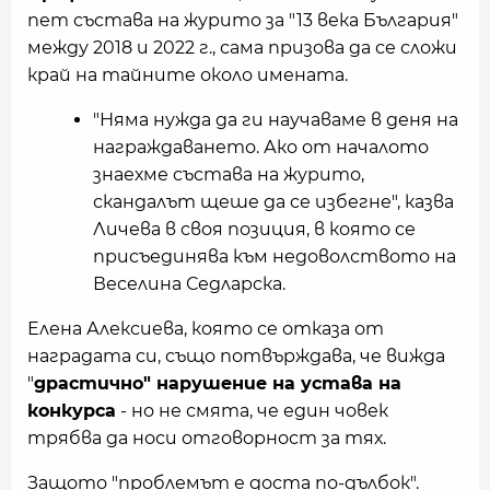
пет състава на журито за "13 века България"
между 2018 и 2022 г., сама призова да се сложи
край на тайните около имената.
"Няма нужда да ги научаваме в деня на
награждаването. Ако от началото
знаехме състава на журито,
скандалът щеше да се избегне", казва
Личева в своя позиция, в която се
присъединява към недоволството на
Веселина Седларска.
Елена Алексиева, която се отказа от
наградата си, също потвърждава, че вижда
"
драстично" нарушение на устава на
конкурса
- но не смята, че един човек
трябва да носи отговорност за тях.
Защото "проблемът е доста по-дълбок".