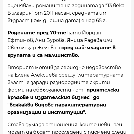
оценявали романите на годината за "13 века
България" от 2011 насам, средната им
възраст (към днешна дата) е над 65 г.
Родените през 70-те
като Йордан
Ефтимов, Ани Бурова, Яница Радева или
Светлозар Желев са
сред най-младите в
групата и са малцинство.
Вторият мотив за сериозно недоволство
на Елена Алексиева срещу "литературната
власт" е заради разнородните скрити
форми на обвързаности - от "
приятелски
кръгове и издателския бизнес" до
"всякакви видове паралитературни
организации и институции".
Става дума за отношения, които невинаги
могат да бъдат проследени с писмени следи