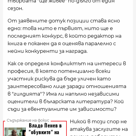
творбата "ще живее" по-дълго от един
сезон.
От заявените дотук позиции става ясно
едно: това нито е първият, нито ще е
последният конкурс, в който редактор на
книга е поканен да я оценява паралелно с
нейни конкуренти за награда.
Как се определя конфликтът на интереси в
професия, в която потенциално всеки
участник рискува да бъде уличен като
заинтересовано лице заради отношенията
в "гилдията"? Има ли напълно независими
оценители в бъларската литература? Кой
съди за евентуалните им зависимости?
Никой в този спор не
атакува заслугите на