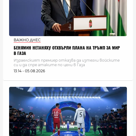
ВАЖНО ДНЕС
БЕНЯМИН НЕТАНЯХУ ОТХВЪРЛИ ПЛАНА НА ТРЪМП ЗА МИР
В ГАЗА
Израелският премиер отказва да изтегли войските
си и да спре атаките по цели в Газа
13:14 - 05.08.2026