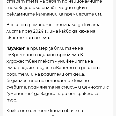
стават тема на дебат по националните
телевизии или онлайн медии извън
рекламните кампании за премиерите им.
Всеки от романите, стигнали до късата
листа през 2024 г., има какво да каже на
своите читатели.
"
Вулкан
" е пример за вплитане на
съвременни социални проблеми в
художествен текст - униженията на
емиграцията, изоставянето на деца от
родители и на родители от деца,
безмилостното отношение към по-
слабите, подмяната на смисъл и ценности с
"умението" да вадиш пари от кравешка
тор.
Колко от шестте книги обаче са