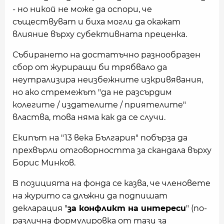
- но никой не може да оспори, че
съществуват и биха могли да окажат
влияние върху субективната преценка.
Събирането на достатъчно разнообразен
сбор от журиращи би трябвало да
неутрализира неизбежните изкривявания,
но ако стремежът "да не разсърдим
колегите / издателите / приятелите"
властва, това няма как да се случи.
Екипът на "13 века България" побърза да
прехвърли отговорността за скандала върху
Борис Минков.
В позицията на фонда се казва, че членовете
на журито са длъжни да подпишат
декларация "
за конфликт на интереси
" (по-
различна формулировка от тази за