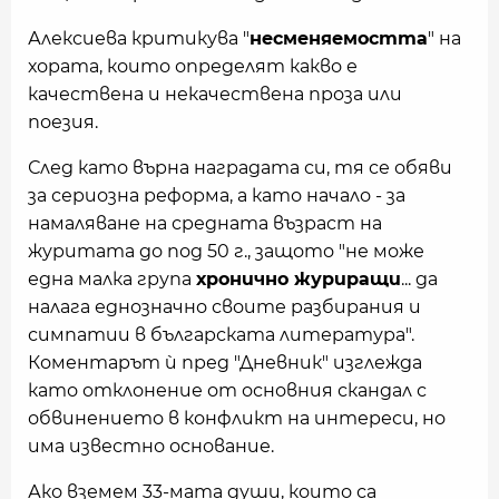
Алексиева критикува "
несменяемостта
" на
хората, които определят какво е
качествена и некачествена проза или
поезия.
След като върна наградата си, тя се обяви
за сериозна реформа, а като начало - за
намаляване на средната възраст на
журитата до под 50 г., защото "не може
една малка група
хронично журиращи
... да
налага еднозначно своите разбирания и
симпатии в българската литература".
Коментарът ѝ пред "Дневник" изглежда
като отклонение от основния скандал с
обвинението в конфликт на интереси, но
има известно основание.
Ако вземем 33-мата души, които са