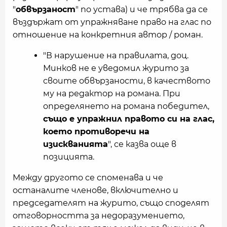
"
обвързаност
" по устава) и че трябва да се
въздържат от упражняване право на глас по
отношение на конкретния автор / роман.
"В нарушение на правилата, доц.
Минков не е уведомил журито за
своите обвързаности, в качеството
му на редактор на романа. При
определянето на романа победител,
също е упражнил правото си на глас,
което противоречи на
изискванията
", се казва още в
позицията.
Между другото се споменава и че
останалите членове, включително и
председателят на журито, също споделят
отговорността за недоразумението,