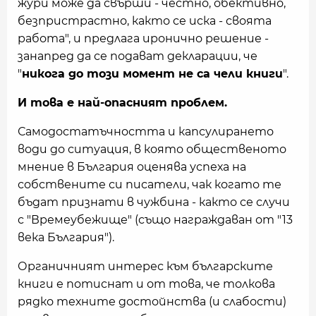
жури може да свърши - честно, обективно,
безпристрастно, както се иска - своята
работа", и предлага иронично решение -
занапред да се подават декларации, че
"
никога до този момент не са чели книги
".
И това е най-опасният проблем.
Самодостатъчността и капсулирането
води до ситуация, в която общественото
мнение в България оценява успеха на
собствените си писатели, чак когато те
бъдат признати в чужбина - както се случи
с "Времеубежище" (също награждаван от "13
века България").
Органичният интерес към българските
книги е потиснат и от това, че толкова
рядко техните достойнства (и слабости)