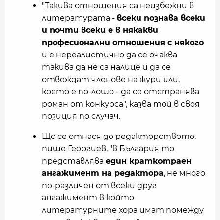
"Такива отношения са неизбежни в
литературата -
всеки познава всеки
и почти всеки е в някакви
професионални отношения с някого
и е нереалистично да се очаква
такива да не са налице и да се
отвеждат членове на жури или,
което е по-лошо - да се отстранява
роман от конкурса", казва той в своя
позиция по случач.
Що се отнася до редакторството,
пише Георгиев, "в България то
представлява
един краткотраен
ангажимент на редактора
, не много
по-различен от всеки друг
ангажимент в който
литературните хора имат помежду