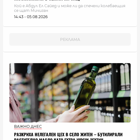
Кой е Абдул Ел Сайед и може ли да спечели колебаещия
се щат Мичиган
14:43 - 05.08.2026
ВАЖНО ДНЕС
РАЗКРИХА НЕЛЕГАЛЕН ЦЕХ В СЕЛО ЖИТЕН – БУТИЛИРАЛИ