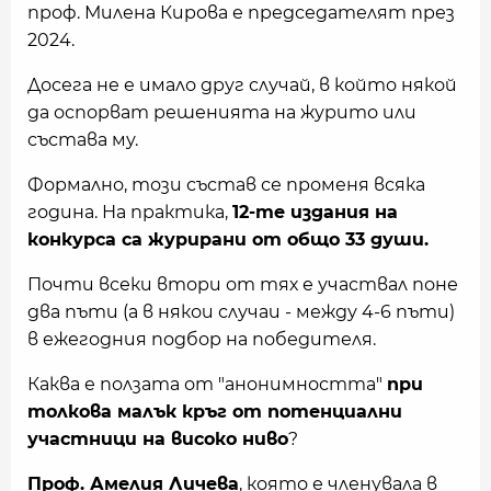
проф. Милена Кирова е председателят през
2024.
Досега не е имало друг случай, в който някой
да оспорват решенията на журито или
състава му.
Формално, този състав се променя всяка
година. На практика,
12-те издания на
конкурса са журирани от общо 33 души.
Почти всеки втори от тях е участвал поне
два пъти (а в някои случаи - между 4-6 пъти)
в ежегодния подбор на победителя.
Каква е ползата от "анонимността"
при
толкова малък кръг от потенциални
участници на високо ниво
?
Проф. Амелия Личева
, която е членувала в