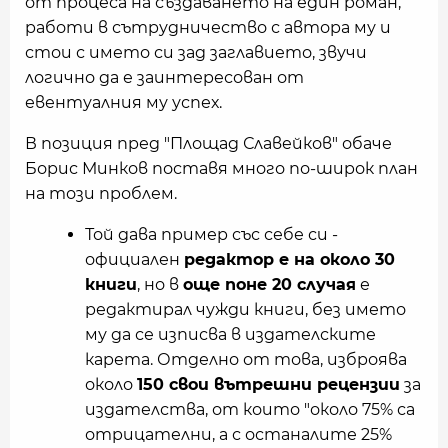
от процеса на създаването на един роман,
работи в сътрудничество с автора му и
стои с името си зад заглавието, звучи
логично да е заинтересован от
евентуалния му успех.
В позиция пред "Площад Славейков" обаче
Борис Минков поставя много по-широк план
на този проблем.
Той дава пример със себе си -
официален
редактор е на около 30
книги
, но в
още поне 20 случая
е
редактирал чужди книги, без името
му да се изписва в издателските
карета. Отделно от това, изброява
около
150 свои вътрешни рецензии
за
издателства, от които "около 75% са
отрицателни, а с останалите 25%