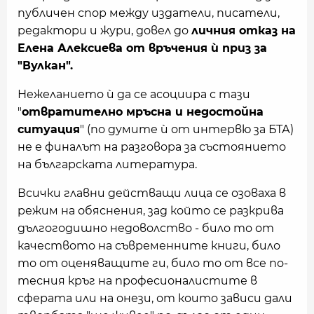
публичен спор между издатели, писатели,
редактори и жури, довел до
личния отказ на
Елена Алексиева от връчения ѝ приз за
"Вулкан".
Нежеланието ѝ да се асоциира с тази
"
отвратително мръсна и недостойна
ситуация
" (по думите ѝ от интервю за БТА)
не е финалът на разговора за състоянието
на българската литература.
Всички главни действащи лица се озоваха в
режим на обяснения, зад който се разкрива
дългогодишно недоволство - било то от
качеството на съвременните книги, било
то от оценяващите ги, било то от все по-
тесния кръг на професионалистите в
сферата или на онези, от които зависи дали