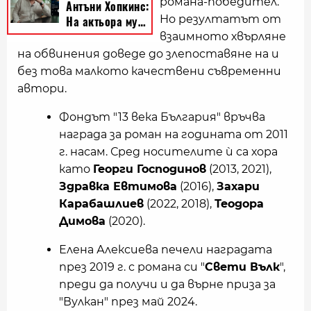
романа-победител.
Но резултатът от
взаимното хвърляне
на обвинения доведе до злепоставяне на и
без това малкото качествени съвременни
автори.
Фондът "13 века България" връчва
награда за роман на годината от 2011
г. насам. Сред носителите ѝ са хора
като
Георги Господинов
(2013, 2021),
Здравка Евтимова
(2016),
Захари
Карабашлиев
(2022, 2018),
Теодора
Димова
(2020).
Елена Алексиева печели наградата
през 2019 г. с романа си "
Свети Вълк
",
преди да получи и да върне приза за
"Вулкан" през май 2024.