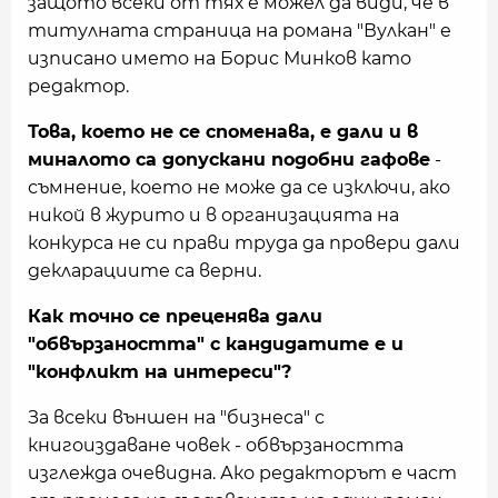
защото всеки от тях е можел да види, че в
титулната страница на романа "Вулкан" е
изписано името на Борис Минков като
редактор.
Това, което не се споменава, е дали и в
миналото са допускани подобни гафове
-
съмнение, което не може да се изключи, ако
никой в журито и в организацията на
конкурса не си прави труда да провери дали
декларациите са верни.
Как точно се преценява дали
"обвързаността" с кандидатите е и
"конфликт на интереси"?
За всеки външен на "бизнеса" с
книгоиздаване човек - обвързаността
изглежда очевидна. Ако редакторът е част