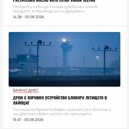
РАСТИТЕЛНО МАСЛО КАТО EXTRA VIRGIN ЗЕХТИН
Открити са близо 7 тона суровина и готов
продукт, а трима души са задържани
14:28 - 05.08.2026
ВАЖНО ДНЕС
ДРОН С ВЗРИВНО УСТРОЙСТВО БЛОКИРА ЛЕТИЩЕТО В
ЛАЙПЦИГ
По същото време товарен самолет се е сблъскал с
неизвестен обект на 6 км от летището
13:47 - 05.08.2026