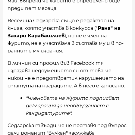
май, въпреки че журито е определено още
преди пет месеца.
Веселина Седларска също е редактор на
книга, която участва в конкурса ("
Рана" на
Захари Карабашлиев
), но не е член на
журито, не е участвала в състава му и в по-
ранните му издания.
В личния си профил във Facebook тя
изразява недоумението си от това, че
никой не е предотвратил нарушението на
статута на наградите. А в него е записано:
"Членовете на Журито подписват
декларация за необвързаност с
кандидатурите".
Седларска твърди, че не поставя под въпрос
дали романът "Вулкан" заслужава