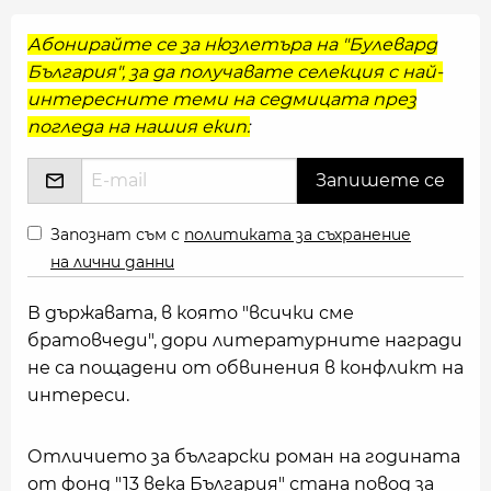
Абонирайте се за нюзлетъра на "Булевард
България", за да получавате селекция с най-
интересните теми на седмицата през
погледа на нашия екип:
Запознат съм с
политиката за съхранение
на лични данни
В държавата, в която "всички сме
братовчеди", дори литературните награди
не са пощадени от обвинения в конфликт на
интереси.
Отличието за български роман на годината
от фонд "13 века България" стана повод за