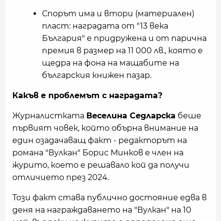
Спорът има и втори (материален)
пласт: наградата от "13 века
България" е придружена и от парична
премия в размер на 11 000 лв., която е
щедра на фона на мащабите на
българския книжен пазар.
Какъв е проблемът с наградата?
Журналистката
Веселина Седларска
беше
първият човек, който обърна внимание на
един озадачаващ факт - редакторът на
романа "Вулкан" Борис Минков е член на
журито, което е решавало кой да получи
отличието през 2024.
Този факт става публично достояние едва в
деня на награждаването на "Вулкан" на 10