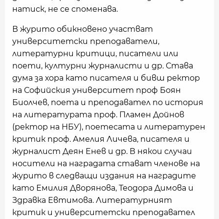
натиск, не се споменава.
В журито обикновено участват
университетски преподаватели,
литературни критици, писатели или
поети, културни журналисти и др. Става
дума за хора като писателя и бивш ректор
на Софийския университет проф Боян
Биолчев, поета и преподавател по история
на литературата проф. Пламен Дойнов
(ректор на НБУ), поетесата и литературен
критик проф. Амелия Личева, писателя и
журналист Деян Енев и др. В някои случаи
носители на наградата стават членове на
журито в следващи издания на наградите
като Емилия Дворянова, Теодора Димова и
Здравка Евтимова. Литературният
критик и университетски преподавател