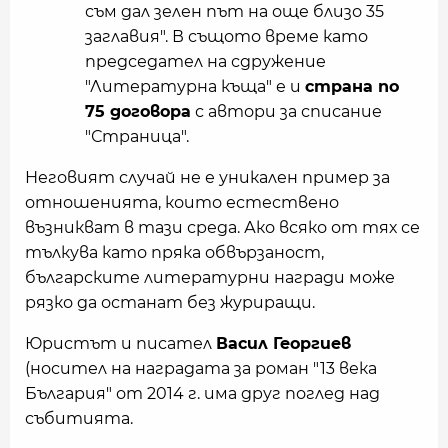
съм дал зелен път на още близо 35
заглавия". В същото време като
председател на сдружение
"Литературна къща" е и
страна по
75 договора
с автори за списание
"Страница".
Неговият случай не е уникален пример за
отношенията, които естествено
възникват в тази среда. Ако всяко от тях се
тълкува като пряка обвързаност,
българските литературни награди може
рязко да останат без журиращи.
Юристът и писател
Васил Георгиев
(носител на наградата за роман "13 века
България" от 2014 г. има друг поглед над
събитията.