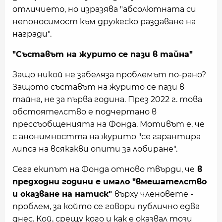
отличието, но изразява "абсолютната си
непоносимост към дружеско раздаване на
награди".
"Съставът на журито се пази в тайна"
Защо никой не забеляза проблемът по-рано?
Защото съставът на журито се пази в
тайна, не за първа година. През 2022 г. това
обстоятелство е подчертано в
прессъобщенията на Фонда. Мотивът е, че
с анонимността на журито "се гарантира
липса на всякакви опити за лобиране".
Сега екипът на Фонда отново твърди, че
в
предходни години е имало "вмешателство
и оказване на натиск"
върху членовете -
проблем, за който се говори публично едва
днес. Кой, срещу кого и как е оказвал този