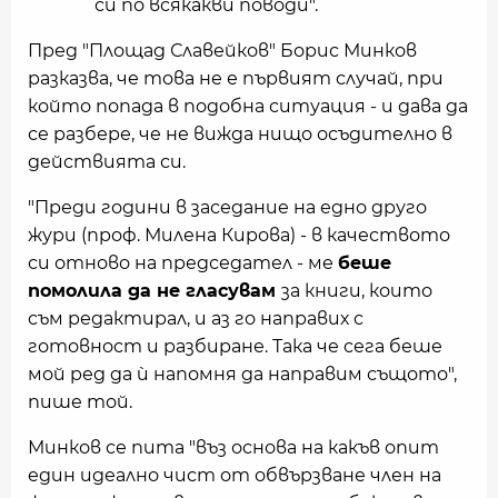
си по всякакви поводи".
Пред "Площад Славейков" Борис Минков
разказва, че това не е първият случай, при
който попада в подобна ситуация - и дава да
се разбере, че не вижда нищо осъдително в
действията си.
"Преди години в заседание на едно друго
жури (проф. Милена Кирова) - в качеството
си отново на председател - ме
беше
помолила да не гласувам
за книги, които
съм редактирал, и аз го направих с
готовност и разбиране. Така че сега беше
мой ред да ѝ напомня да направим същото",
пише той.
Минков се пита "въз основа на какъв опит
един идеално чист от обвързване член на