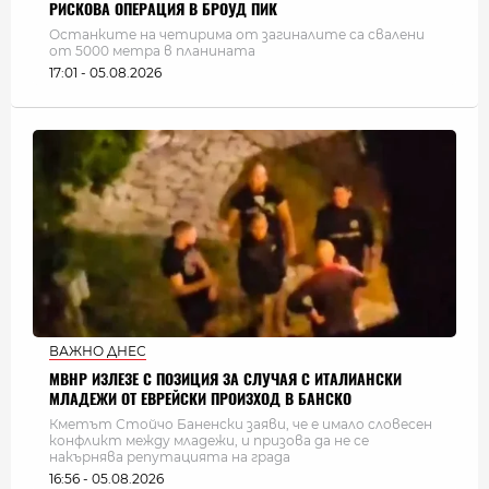
РИСКОВА ОПЕРАЦИЯ В БРОУД ПИК
Останките на четирима от загиналите са свалени
от 5000 метра в планината
17:01 - 05.08.2026
ВАЖНО ДНЕС
МВНР ИЗЛЕЗЕ С ПОЗИЦИЯ ЗА СЛУЧАЯ С ИТАЛИАНСКИ
МЛАДЕЖИ ОТ ЕВРЕЙСКИ ПРОИЗХОД В БАНСКО
Кметът Стойчо Баненски заяви, че е имало словесен
конфликт между младежи, и призова да не се
накърнява репутацията на града
16:56 - 05.08.2026