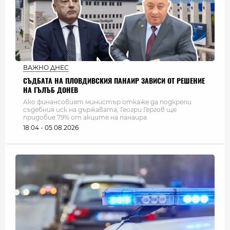
ВАЖНО ДНЕС
СЪДБАТА НА ПЛОВДИВСКИЯ ПАНАИР ЗАВИСИ ОТ РЕШЕНИЕ
НА ГЪЛЪБ ДОНЕВ
Ако финансовият министър откаже да подкрепи
съдебния иск на държавата, Геогри Гергов ще
придобие 79% от акците на панаира
18:04 - 05.08.2026