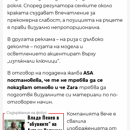
рокля. Според регулатора сенките около
краката създават впечатление за
прекомерна слабост, а позицията на ръцете
я прави визуално непропорционална.
В другата реклама – на риза с дълбоко
деколте – позата на модела и
осветлението акцентират върху
„изпъкнали ключици“.
В отговор на подадена жалба
ASA
постановява, че те не трябва да се
показват отново и че Zara
трябва да
подготвя визуалните си материали по по-
отговорен начин.
Компанията вече е
свалила
изображенията от