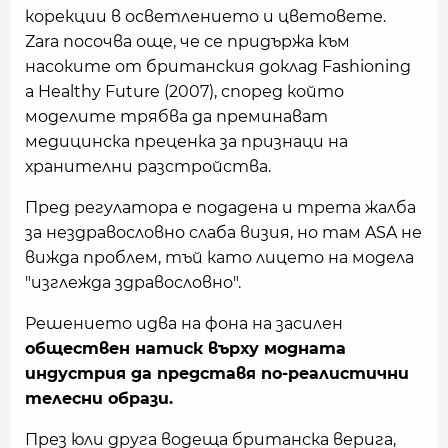
корекции в осветлението и цветовете.
Zara посочва още, че се придържа към
насоките от британския доклад Fashioning
a Healthy Future (2007), според който
моделите трябва да преминават
медицинска преценка за признаци на
хранителни разстройства.
Пред регулатора е подадена и трета жалба
за нездравословно слаба визия, но там ASA не
вижда проблем, тъй като лицето на модела
"изглежда здравословно".
Решението идва на фона на засилен
обществен натиск върху модната
индустрия да представя по-реалистични
телесни образи.
През юли друга водеща британска верига,