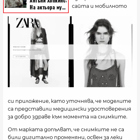
сайта и мобилното
си приложение, като уточнява, че моделите
са представили медицински удостоверения
за добро здраве към момента на снимките.
От марката допълват, че снимките не са
били дигитално променяни, освен за леки