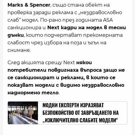
Marks & Spencer
, също стана обект на
проверка заради реклама с „нездравословно
слаб“ модел. По-рано през годината ASA
санкционира и
Next кадри на модел в тесни
дънки
, които подчертават прекомерната
слабост чрез избора на поза и ъгъл на
снимане.
След акцията срещу Next
някои
потребители повдигнаха въпроса защо не
се санкционират и реклами, в които се
показват модели с видимо нездравословно
наднормено тегло
.
МОДНИ ЕКСПЕРТИ ИЗРАЗЯВАТ
БЕЗПОКОЙСТВО ОТ ЗАВРЪЩАНЕТО НА
„ИЗКЛЮЧИТЕЛНО СЛАБИТЕ МОДЕЛИ"