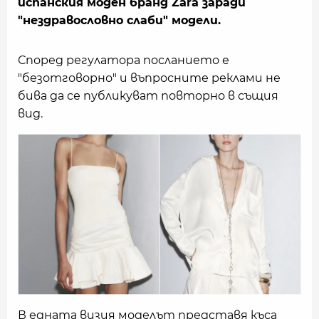
испанския моден бранд Zara заради
"нездравословно слаби" модели.
Според регулатора посланието е
"безотговорно" и въпросните реклами не
бива да се публикуват повторно в същия
вид.
В едната визия моделът представя къса