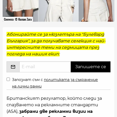
Снимка: © Колаж Zara
Абонирайте се за нюзлетъра на "Булевард
България", за да получавате селекция с най-
интересните теми на седмицата през
погледа на нашия екип:
Запознат съм с
политиката за съхранение
на лични данни
Британският регулатор, който следи за
спазването на рекламните стандарти
(ASA),
забрани две рекламни визии на