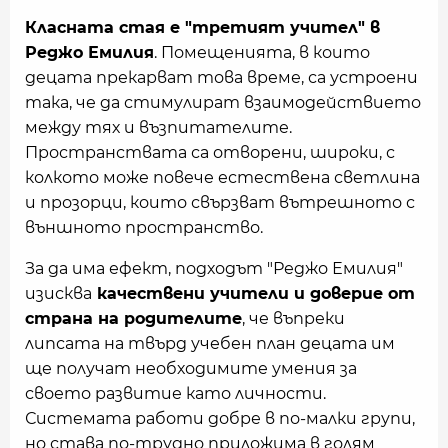
Класната стая е "третият учител" в
Реджо Емилия
. Помещенията, в които
децата прекарват това време, са устроени
така, че да стимулират взаимодействието
между тях и възпитателите.
Пространствата са отворени, широки, с
колкото може повече естествена светлина
и прозорци, които свързват вътрешното с
външното пространство.
За да има ефект, подходът "Реджо Емилия"
изисква
качествени учители и доверие от
страна на родителите
, че въпреки
липсата на твърд учебен план децата им
ще получат необходимите умения за
своето развитие като личности.
Системата работи добре в по-малки групи,
но става по-трудно приложима в голям