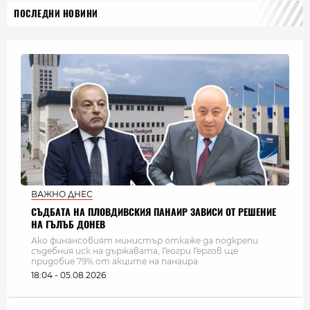
ПОСЛЕДНИ НОВИНИ
ВАЖНО ДНЕС
СЪДБАТА НА ПЛОВДИВСКИЯ ПАНАИР ЗАВИСИ ОТ РЕШЕНИЕ
НА ГЪЛЪБ ДОНЕВ
Ако финансовият министър откаже да подкрепи
съдебния иск на държавата, Геогри Гергов ще
придобие 79% от акците на панаира
18:04 - 05.08.2026