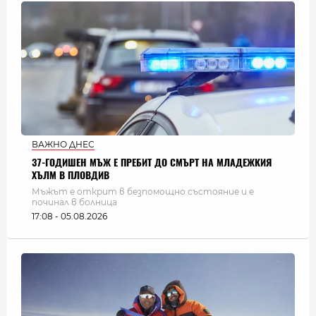
ВАЖНО ДНЕС
37-ГОДИШЕН МЪЖ Е ПРЕБИТ ДО СМЪРТ НА МЛАДЕЖКИЯ
ХЪЛМ В ПЛОВДИВ
Мъжът е открит в безпомощно състояние и е
починал в болница
17:08 - 05.08.2026