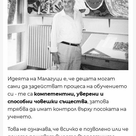
Идеята на Малагуци е, че децата могат
сами да задействат процеса на обучението
си - те са
компетентни, уверени и
способни човешки същества
, затова
трябва да имат контрол върху посоката на
ученето.
Това не означава, че всичко е позволено или че