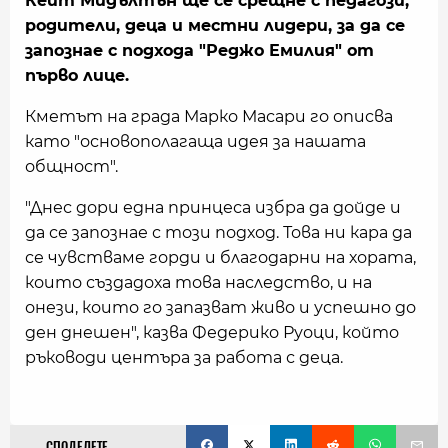
Кейт Мидълтън ще се срещне с педагози,
родители, деца и местни лидери, за да се
запознае с подхода "Реджо Емилия" от
първо лице.
Кметът на града Марко Масари го описва
като "основополагаща идея за нашата
общност".
"Днес дори една принцеса избра да дойде и
да се запознае с този подход. Това ни кара да
се чувстваме горди и благодарни на хората,
които създадоха това наследство, и на
онези, които го запазват живо и успешно до
ден днешен", казва Федерико Руоци, който
ръководи центъра за работа с деца.
СПОДЕЛЕТЕ