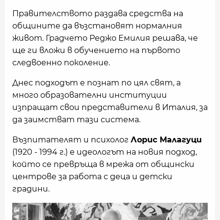
Правителството раздава средства на
общините да възстановят нормалния
живот. Градчето Реджо Емилия решава, че
ще ги вложи в обучението на първото
следвоенно поколение.
Днес подходът е познат по цял свят, а
много образователни институции
изпращат свои представители в Италия, за
да заимстват тази система.
Възпитателят и психолог
Лорис Малагуци
(1920 - 1994 г.) е идеологът на новия подход,
който се превръща в мрежа от общински
центрове за работа с деца и детски
градини.