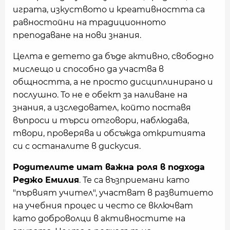
играта, изкуството и креативността са
равностойни на традиционното
преподаване на нови знания.
Целта е детето да бъде активно, свободно
мислещо и способно да участва в
общността, а не просто дисциплинирано и
послушно. То не е обект за наливане на
знания, а изследовател, който поставя
въпроси и търси отговори, наблюдава,
твори, проверява и обсъжда откритията
си с останалите в дискусия.
Родителите имат важна роля в подхода
Реджо Емилия
. Те са възприемани като
"първият учител", участват в развитието
на учебния процес и често се включват
като доброволци в активностите на