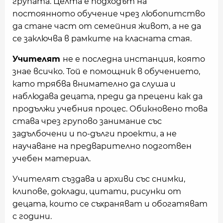
групата. Целта е подходът на
постоянното обучение чрез любопитство
да стане част от семейния живот, а не да
се заключва в рамките на класната стая.
Учителят
не е последна инстанция, която
знае всичко. Той е помощник в обучението,
като трябва внимателно да слуша и
наблюдава децата, преди да прецени как да
продължи учебния процес. Обикновено това
става чрез групово занимание със
задълбочени и по-дълги проекти, а не
научаване на предварително подготвен
учебен материал.
Учителят създава и архиви със снимки,
клипове, доклади, цитати, рисунки от
децата, които се съхраняват и обогатяват
с години.