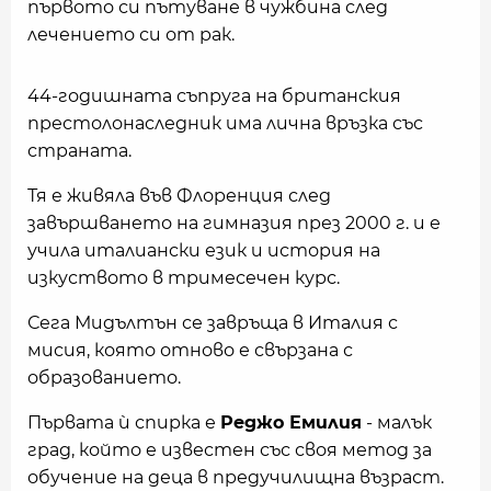
първото си пътуване в чужбина след
лечението си от рак.
44-годишната съпруга на британския
престолонаследник има лична връзка със
страната.
Тя е живяла във Флоренция след
завършването на гимназия през 2000 г. и е
учила италиански език и история на
изкуството в тримесечен курс.
Сега Мидълтън се завръща в Италия с
мисия, която отново е свързана с
образованието.
Първата ѝ спирка е
Реджо Емилия
- малък
град, който е известен със своя метод за
обучение на деца в предучилищна възраст.