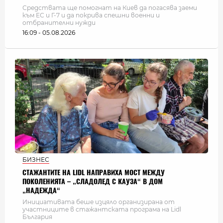
Средствата ще помогнат на Киев да погасява заеми
към ЕС и Г-7 и да покрива спешни военни и
отбранителни нужди
16:09 - 05.08.2026
БИЗНЕС
СТАЖАНТИТЕ НА LIDL НАПРАВИХА МОСТ МЕЖДУ
ПОКОЛЕНИЯТА – „СЛАДОЛЕД С КАУЗА“ В ДОМ
„НАДЕЖДА“
Инициативата беше изцяло организирана от
участниците в стажантската програма на Lidl
България