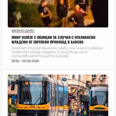
ВАЖНО ДНЕС
МВНР ИЗЛЕЗЕ С ПОЗИЦИЯ ЗА СЛУЧАЯ С ИТАЛИАНСКИ
МЛАДЕЖИ ОТ ЕВРЕЙСКИ ПРОИЗХОД В БАНСКО
Кметът Стойчо Баненски заяви, че е имало словесен
конфликт между младежи, и призова да не се
накърнява репутацията на града
16:56 - 05.08.2026