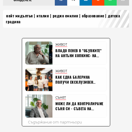
кейт мидълтън
италия
реджо емилия
образование
детска
градина