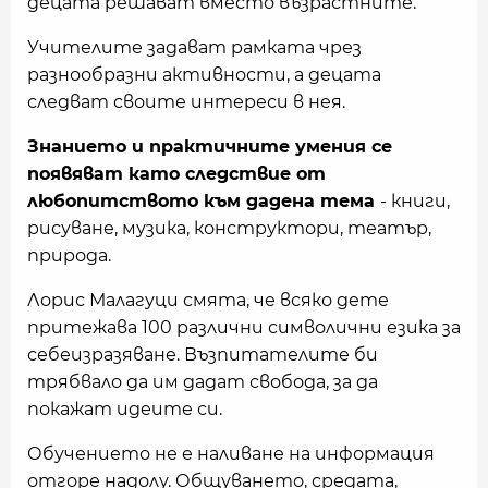
децата решават вместо възрастните.
Учителите задават рамката чрез
разнообразни активности, а децата
следват своите интереси в нея.
Знанието и практичните умения се
появяват като следствие от
любопитството към дадена тема
- книги,
рисуване, музика, конструктори, театър,
природа.
Лорис Малагуци смята, че всяко дете
притежава 100 различни символични езика за
себеизразяване. Възпитателите би
трябвало да им дадат свобода, за да
покажат идеите си.
Обучението не е наливане на информация
отгоре надолу. Общуването, средата,