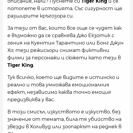
описание, нали? Пуснете си
Tiger King
и се
потопете в историята. Със сигурност ще
разширите кръгозора си.
За тези от вас, които все още се чудят как
е възможно да се сравнява Джо Екзотик с
гения на Куентин Тарантино или Бонг Джун
Хо: тези режисьори снимат фиктивни
филми за персонажи и сюжети като тези в
Tiger King
.
Тук всичко, което ще видите е истинско и
реално и това умножава емоционалния
ефект, независимо каква точно емоция
предизвиква у вас.
В този смисъл, изкуството е изкуство, без
значение от темата, била тя убийство на
звезди в Холивуд или зоопаркът на реднек в