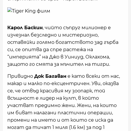
Карол Баскин
, чийто съпруг милионер е
изчезнал безследно и мистериозно,
оставяйки голямо богатството зад гърба
си, се опитва да спре растежа на
“империята” на Джо в Уиниуд, Оклахома,
защото го смята за мъчител на тигри.
Привидно
Док Багаван
е като всеки от нас,
макар и малко по-ексцентричен. Уви, оказва
се, че отвъд красивия му зоопарк, той
всъщност е лидер на култ, в който
участват предимно жени. Жени, на които
им биват налагани пластични операции,
промени на името и от които се иска да
могат да тичат 1 миля (1.6 км) за под 1