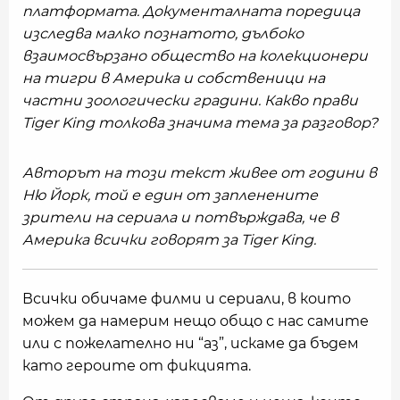
платформата. Документалната поредица
изследва малко познатото, дълбоко
взаимосвързано общество на колекционери
на тигри в Америка и собственици на
частни зоологически градини. Какво прави
Tiger King толкова значима тема за разговор?
Авторът на този текст живее от години в
Ню Йорк, той е един от запленените
зрители на сериала и потвърждава, че в
Америка всички говорят за Tiger King.
Всички обичаме филми и сериали, в които
можем да намерим нещо общо с нас самите
или с пожелателно ни “аз”, искаме да бъдем
като героите от фикцията.