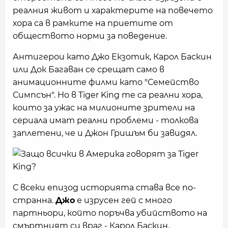
реалния живот и характерите на повечето
хора са в рамките на приетите от
обществото норми за поведение.
Антигерои като Джо Екзотик, Карол Баскин
или Док Багаван се срещат само в
анимационните филми като "Семейство
Симпсън". Но в Tiger King те са реални хора,
които за ужас на милионите зрители на
сериала имат реални проблеми - толкова
заплетени, че и Джон Гришъм би завидял.
С всеки епизод историята става все по-
странна.
Джо
е изрусен гей с много
партньори, който поръчва убийството на
смъртният си враг - Карол Баскин.