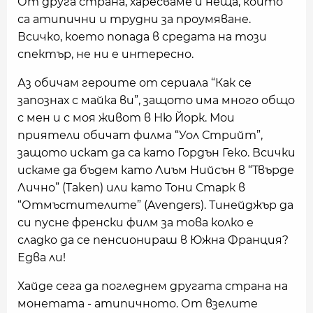
От друга страна, харесваме и неща, които
са атипични и трудни за проумяване.
Всичко, което попада в средата на този
спектър, не ни е интересно.
Аз обичам героите от сериала “Как се
запознах с майка ви”, защото има много общо
с мен и с моя живот в Ню Йорк. Мои
приятели обичат филма “Уол Стрийт”,
защото искат да са като Гордън Геко. Всички
искаме да бъдем като Лиъм Нийсън в “Твърде
Лично” (Taken) или като Тони Старк в
“Отмъстителите” (Avengers). Тинейджър да
си пусне френски филм за това колко е
сладко да се пенсионираш в Южна Франция?
Едва ли!
Хайде сега да погледнем другата страна на
монетата - атипичното. От взелите