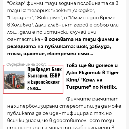
"Оскар" филми тази година половината са в
тази категория: "Заекът Джоджо",
"Паразит", "Жокерът", и "Имало едно време ....
в Холивуд". Дали главният герой е добър или
лош, дали е по истински случай или
фантастика -
в основата на тези филми е
реакцията на публиката: шок, заблуда,
тъга, щастие, екстремен смях...
Това ще ви донесе и
Джо Екзотик в Tiger
King/ "Крал на
Тигрите" по Netflix.
Филмите разчитат
на хиперболизирани стереотипи, за да може
публиката да се идентифицира с тях, но
всички знаем, че в действителност тези
стереотипи са много по-слабо изразени в