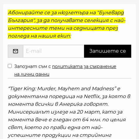
Абонирайте се за нюзлетъра на "Булевард
България", за да получавате селекция с най-
интересните теми на седмицата през
погледа на нашия екип:
Запознат съм с
политиката за съхранение
на лични данни
“Tiger King: Murder, Mayhem and Madness” е
документална поредица на Netflix, за която в
момента всички в Америка говорят.
Минисериалът излезе на 20 март, като за
момента вече е гледан от 64 млн. по целия
свят, което го прави една от най-
успешните продукции на стрийминг