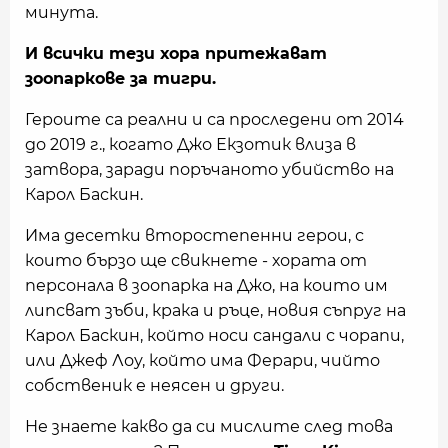
минута.
И всички тези хора притежават
зоопаркове за тигри.
Героите са реални и са проследени от 2014
до 2019 г., когато Джо Екзотик влиза в
затвора, заради поръчаното убийство на
Карол Баскин.
Има десетки второстепенни герои, с
които бързо ще свикнете - хората от
персонала в зоопарка на Джо, на които им
липсват зъби, крака и ръце, новия съпруг на
Карол Баскин, който носи сандали с чорапи,
или Джеф Лоу, който има Ферари, чийто
собственик е неясен и други.
Не знаете какво да си мислите след това