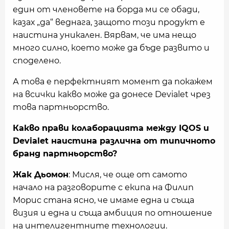
един от членовете на борда ми се обади,
казах „да“ веднага, защото този продукт е
наистина уникален. Вярвам, че има нещо
много силно, което може да бъде развито и
споделено.
А това е перфектният момент да покажем
на всички какво може да донесе Devialet чрез
това партньорство.
Какво прави колаборацията между IQOS и
Devialet наистина различна от типичното
бранд партньорство?
Жак Дьомон
: Мисля, че още от самото
начало на разговорите с екипа на Филип
Морис стана ясно, че имаме една и съща
визия и една и съща амбиция по отношение
на интелигентните технологии.