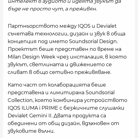
интелект в аудиото и идеята звукът да
бъде не просто чут, а преживян.
Партньорството между IQOS и Devialet
съчетава технологии, дизайн и звук в обща
концепция под името Soundsorial Design.
Проектът беше представен по време на
Milan Design Week чрез инсталация, в която
звукът, светлината и движението се
сливат в общо сетивно преживяване.
Като част от колаборацията беше
представена и лимитирана Soundsorial
Collection, която комбинира устройството
IQOS ILUMA i PRIME с безжичните слушалки
Devialet Gemini II. Двата продукта са
обединени от общ дизайн, вдъхновен от
звуковите вълни.