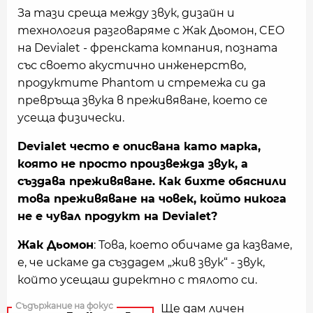
За тази среща между звук, дизайн и
технология разговаряме с Жак Дьомон, CEO
на Devialet - френската компания, позната
със своето акустично инженерство,
продуктите Phantom и стремежа си да
превръща звука в преживяване, което се
усеща физически.
Devialet често е описвана като марка,
която не просто произвежда звук, а
създава преживяване. Как бихте обяснили
това преживяване на човек, който никога
не е чувал продукт на Devialet?
Жак Дьомон
: Това, което обичаме да казваме,
е, че искаме да създадем „жив звук“ - звук,
който усещаш директно с тялото си.
Ще дам личен