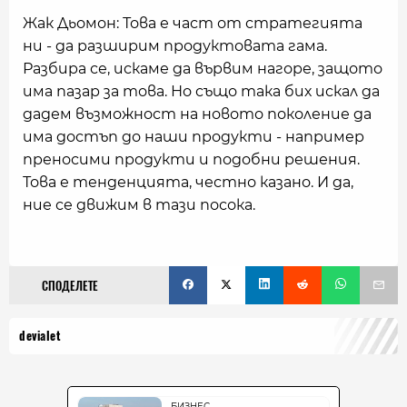
Жак Дьомон: Това е част от стратегията
ни - да разширим продуктовата гама.
Разбира се, искаме да вървим нагоре, защото
има пазар за това. Но също така бих искал да
дадем възможност на новото поколение да
има достъп до наши продукти - например
преносими продукти и подобни решения.
Това е тенденцията, честно казано. И да,
ние се движим в тази посока.
СПОДЕЛЕТЕ
devialet