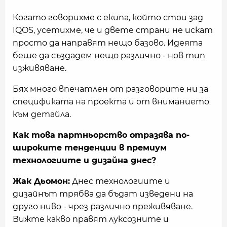
Когато говорихме с екипа, който стои зад
IQOS, усетихме, че и двете страни не искат
просто да направят нещо базово. Идеята
беше да създадем нещо различно - нов тип
изживяване.
Бях много впечатлен от разговорите ни за
спецификата на проекта и от вниманието
към детайла.
Как това партньорство отразява по-
широките тенденции в премиум
технологиите и дизайна днес?
Жак Дьомон:
Днес технологиите и
дизайнът трябва да бъдат изведени на
друго ниво - чрез различно преживяване.
Вижте какво правят луксозните и