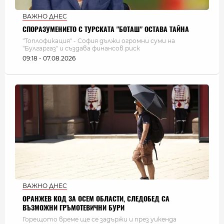
ВАЖНО ДНЕС
СПОРАЗУМЕНИЕТО С ТУРСКАТА "БОТАШ" ОСТАВА ТАЙНА
"Топлофикация" - София дължи огромни суми на
"Булгаргаз" и създава финансов риск
09:18 - 07.08.2026
ВАЖНО ДНЕС
ОРАНЖЕВ КОД ЗА ОСЕМ ОБЛАСТИ, СЛЕДОБЕД СА
ВЪЗМОЖНИ ГРЪМОТЕВИЧНИ БУРИ
Горещото време ще се задържи и през уикенда