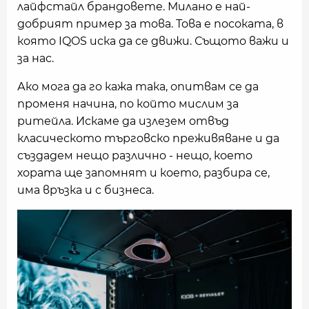
лайфстайл брандовете. Милано е най-
добрият пример за това. Това е посоката, в
която IQOS иска да се движи. Същото важи и
за нас.
Ако мога да го кажа така, опитвам се да
променя начина, по който мислим за
ритейла. Искаме да излезем отвъд
класическото търговско преживяване и да
създадем нещо различно - нещо, което
хората ще запомнят и което, разбира се,
има връзка и с бизнеса.