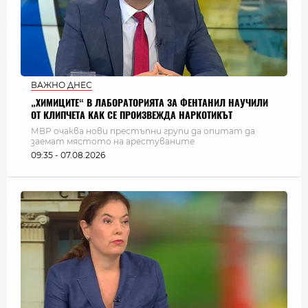
ВАЖНО ДНЕС
„ХИМИЦИТЕ“ В ЛАБОРАТОРИЯТА ЗА ФЕНТАНИЛ НАУЧИЛИ
ОТ КЛИПЧЕТА КАК СЕ ПРОИЗВЕЖДА НАРКОТИКЪТ
МВР очаква нови престъпни групи да опитат да
заемат мястото на арестуваните
09:35 - 07.08.2026