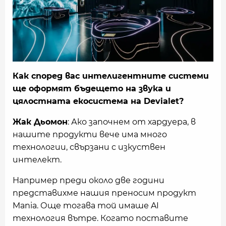
Как според вас интелигентните системи
ще оформят бъдещето на звука и
цялостната екосистема на Devialet?
Жак Дьомон
: Ако започнем от хардуера, в
нашите продукти вече има много
технологии, свързани с изкуствен
интелект.
Например преди около две години
представихме нашия преносим продукт
Mania. Още тогава той имаше AI
технология вътре. Когато поставите