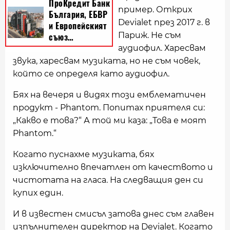
пример. Открих
Devialet през 2017 г. в
Париж. Не съм
аудиофил. Харесвам
звука, харесвам музиката, но не съм човек,
който се определя като аудиофил.
Бях на вечеря и видях този емблематичен
продукт - Phantom. Попитах приятеля си:
„Какво е това?“ А той ми каза: „Това е моят
Phantom.“
Когато пуснахме музиката, бях
изключително впечатлен от качеството и
чистотата на гласа. На следващия ден си
купих един.
И в известен смисъл затова днес съм главен
изпълнителен директор на Devialet. Когато