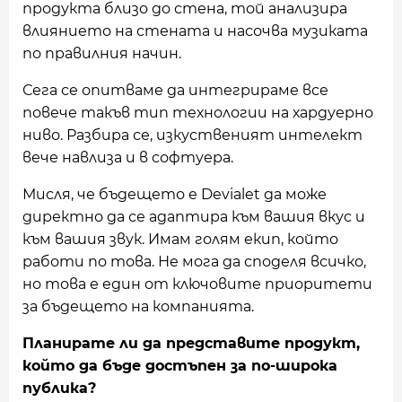
продукта близо до стена, той анализира
влиянието на стената и насочва музиката
по правилния начин.
Сега се опитваме да интегрираме все
повече такъв тип технологии на хардуерно
ниво. Разбира се, изкуственият интелект
вече навлиза и в софтуера.
Мисля, че бъдещето е Devialet да може
директно да се адаптира към вашия вкус и
към вашия звук. Имам голям екип, който
работи по това. Не мога да споделя всичко,
но това е един от ключовите приоритети
за бъдещето на компанията.
Планирате ли да представите продукт,
който да бъде достъпен за по-широка
публика?