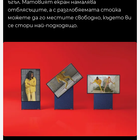
ъгъл. Матовият екран намалява
отблясъците, а с разглобяемата стойка
можете да го местите свободно, където ви
се стори най-подходящо.