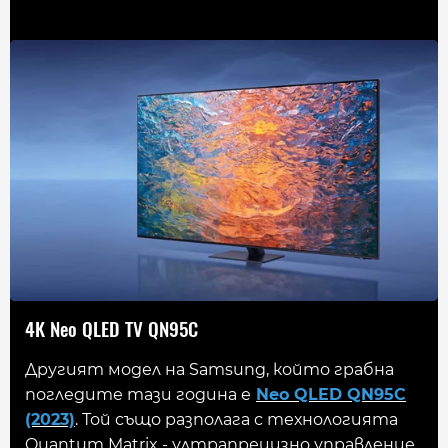
4K Neo QLED TV QN95C
Другият модел на Samsung, който грабна
погледите тази година е
Neo QLED QN95C
(2023)
. Той също разполага с технологията
Quantum Matrix - ултрапрецизно управление