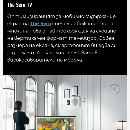
The Sero TV
Оптимизираният за мобилно съдържание
екран на
The Sero
спечели обожанието на
мнозина. Това е най-подходящия за гледане
на вертикален формат телевизор. Освен
размера на екрана, смартфонът ви едва ли
разполага с 4.1-каналните 60-ватови
високоговорители на модела.