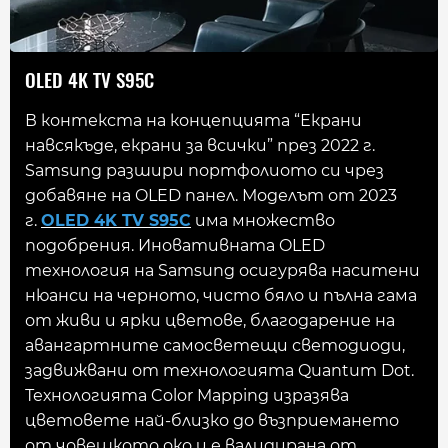
OLED 4K TV S95C
В контекста на концепцията “Екрани
навсякъде, екрани за всички” през 2022 г.
Samsung разшири портфолиото си чрез
добавяне на OLED панел. Моделът от 2023
г.
OLED 4K TV S95C
има множество
подобрения. Иновативната OLED
технология на Samsung осигурява наситени
нюанси на черното, чисто бяло и пълна гама
от живи и ярки цветове, благодарение на
авангартните самосветещи светодиоди,
задвижвани от технологията Quantum Dot.
Технологията Color Mapping изразява
цветовете най-близко до възприемането
от човешкото око и е валидирана от