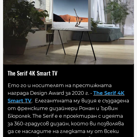
The Serif 4K Smart TV
Ето го и носителят на престижната
награда Design Award за 2020 г. -
The Serif 4K
Smart TV
. Елегантната му визия е създадена
от френските дизайнери Ронан и Ървин
Бюролек. The Serif e е проектиран с идеята
за 360-градусов дизайн, който ви позволява
да се насладите на гледката му от всеки