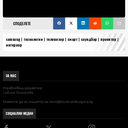
СПОДЕЛЕТЕ
samsung
технологии
телевизор
смарт
саундбар
проектор
интериор
ЗА НАС
Управляващ редактор:
Сибина Григорова
Можете да ни пишете на
news@boulevardbulgaria.bg
СОЦИАЛНИ МЕДИИ