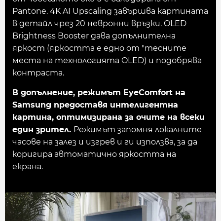
Pantone. 4K AI Upscaling завършва картината
в детайл чрез 20 невронни връзки. OLED
Brightness Booster дава допълнителна
яркост (яркостта е едно от "тесните
места на технологията OLED) и подобрява
контраста.
В допълнение, режимът EyeComfort на
Samsung предоставя интелигентна
картина, оптимизирана за очите на всеки
един зрител.
Режимът запомня локалните
часове на залез и изгрев и ги използва, за да
коригира автоматично яркостта на
екрана.