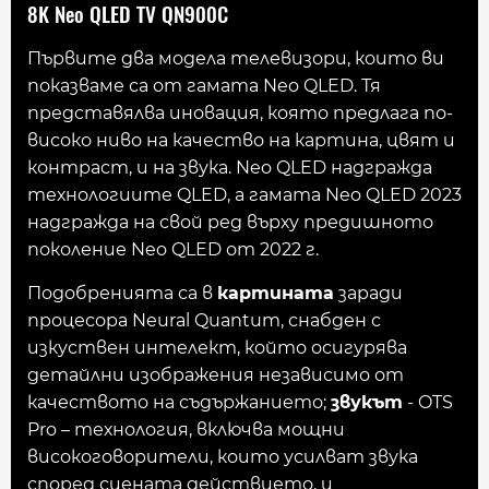
8K Neo QLED TV QN900C
Първите два модела телевизори, които ви
показваме са от гамата Neo QLED. Тя
представялва иновация, която предлага по-
високо ниво на качество на картина, цвят и
контраст, и на звука. Neo QLED надгражда
технологиите QLED, а гамата Neo QLED 2023
надгражда на свой ред върху предишното
поколение Neo QLED от 2022 г.
Подобренията са в
картината
заради
процесора Neural Quantum, снабден с
изкуствен интелект, който осигурява
детайлни изображения независимо от
качеството на съдържанието;
звукът
- OTS
Pro – технология, включва мощни
високоговорители, които усилват звука
според сцената действието, и