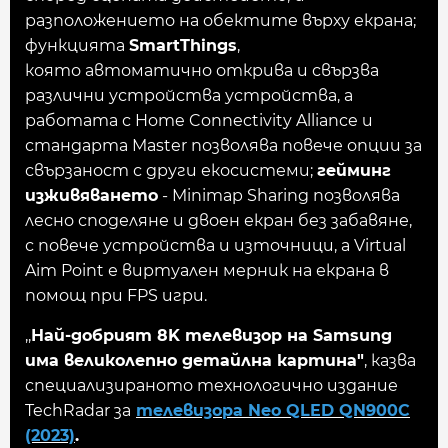
разположението на обектите върху екрана;
функцията
SmartThings
,
която автоматично открива и свързва
различни устройства устройства, а
работата с Home Connectivity Alliance и
стандарта Master позволява повече опции за
свързаност с други екосистеми;
гейминг
изживяването
- Minimap Sharing позволява
лесно споделяне и двоен екран без забавяне,
с повече устройства и източници, а Virtual
Aim Point е виртуален мерник на екрана в
помощ при FPS игри.
,,
Най-добрият 8K телевизор на Samsung
има великолепно детайлна картина"
, казва
специализираното технологично издание
TechRadar за
телевизора Neo QLED QN900C
(2023)
.