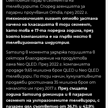
световния пазар в сегмента на
телевизорите. Според агенцията за
пазарни проучвания Omdia, през 2022 г.
технологичният гигант отново застана
начело на класацията в този сегмент,
като това е 17‐та поредна година, през
която компанията е на първо място в
телевизионната индустрия
.
Samsung в момента задържа позицията в
сектора благодарение на продуктова
гама Neo QLED. През 2022 г. компанията
продаде 9,65 милиона броя QLED и Neo QLED
телевизори. По този начин, кумулативните
продажби достигнаха 35 милиона броя от
началото им през 2017 г.
През същата
година Samsung доминира и в пазарния
сегмент на ултраголемите телевизори, с
пазарен дял съответно от 36,1% и 42,9%