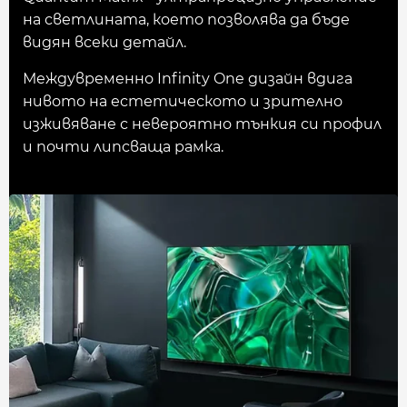
на светлината, което позволява да бъде
видян всеки детайл.
Междувременно Infinity One дизайн вдига
нивото на естетическото и зрително
изживяване с невероятно тънкия си профил
и почти липсваща рамка.