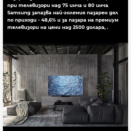
при телевизори над 75 инча и 80 инча
.
Samsung запазва най‐големия пазарен дял
по приходи ‐ 48,6% и за пазара на премиум
телевизори на цени над 2500 долара, .