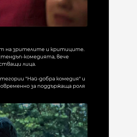
орит на зрителите и критиците.
стендъп-комедията, вече
йстващи лица.
атегории "Най-добра комедия" и
дновременно за поддържаща роля