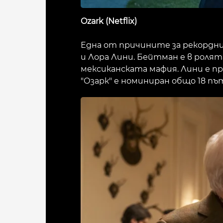
Ozark (Netflix)
Една от причините за рекордни
и Лора Лини. Бейтман е в ролята
мексиканската мафия. Лини е пр
"Озарк" е номиниран общо 18 пъ