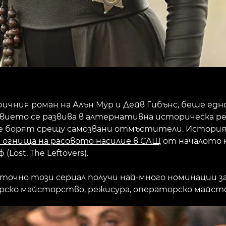
фичния роман на Алън Мур и Дейв Гибънс, беше ед
вието се развива в алтернативна историческа реал
е борят срещу самозвани отмъстители. Историята
огнища на расовото насилие в САЩ
от началото н
ost, The Leftovers).
 точно този сериал получи най-много номинации за E
рско майсторство, режисура, операторско майстор