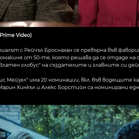
 Prime Video)
сериалът с Рейчъл Броснахан се превърна във фав
макиня от 50-те, която решава да се отдаде на 
 "Златен глобус" на създателите и главните си де
с Мейзел" има 20 номинации, вкл. във водещите к
. Марин Хинкъл и Алекс Борстийн са номинирани е