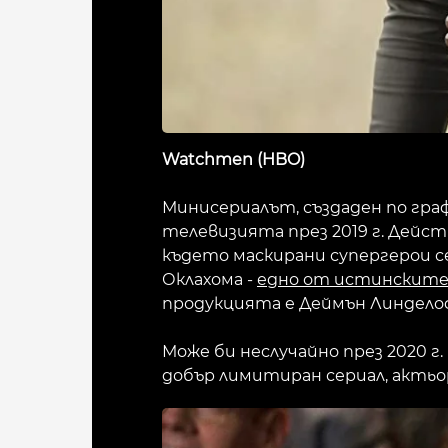
Watchmen (HBO)
Минисериалът, създаден по гра
телевизията през 2019 г. Дейст
където маскирани супергерои с
Оклахома -
едно от истинските 
продукцията е Деймън Линделоф (L
Може би неслучайно през 2020 г.
добър лимитиран сериал, актьо