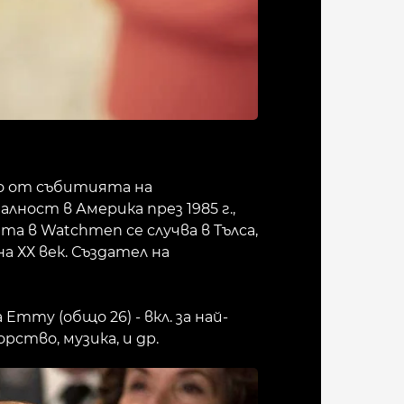
но от събитията на
ност в Америка през 1985 г.,
 в Watchmen се случва в Тълса,
а ХХ век. Създател на
mmy (общо 26) - вкл. за най-
ство, музика, и др.