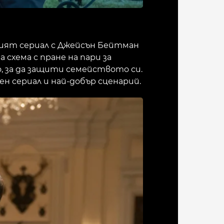
овият сериал с Джейсън Бейтман
 схема с пране на пари за
, за да защити семейството си.
н сериал и най-добър сценарий.