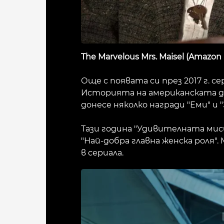
The Marvelous Mrs. Maisel (Amazon
Още с появата си през 2017 г. 
Историята на американската до
донесе няколко награди "Еми" и
Тази година "Удивителната миси
"Най-добра главна женска роля"
в сериала.