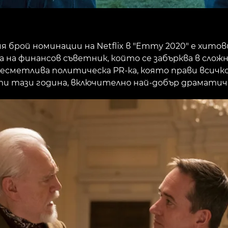
я брой номинации на Netflix в "Emmy 2020" е хит
 на финансов съветник, който се забърква в сложна
есметлива политическа PR-ка, която прави всичко
ти тази година, включително най-добър драматиче