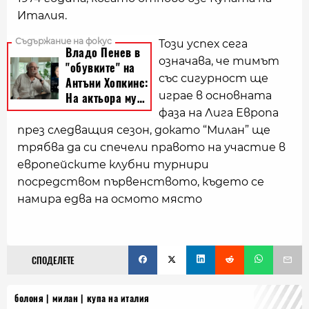
Италия.
Този успех сега
означава, че тимът
със сигурност ще
играе в основната
фаза на Лига Европа
през следващия сезон, докато “Милан” ще
трябва да си спечели правото на участие в
европейските клубни турнири
посредством първенството, където се
намира едва на осмото място
СПОДЕЛЕТЕ
болоня
милан
купа на италия