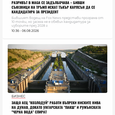
РАЗРИВЪТ В MAGA СЕ ЗАДЪЛБОЧАВА – БИВШИ
СЪЮЗНИЦИ НА ТРЪМП ИСКАТ ТЪКЪР КАРЛСЪН ДА СЕ
КАНДИДАТИРА ЗА ПРЕЗИДЕНТ
Бившият водещ на Fox News представи програма от
10 точки, но засега не е обявил кандидатура за
изборите през 2028 г.
10:36 - 06.08.2026
БИЗНЕС
ЗАЩО АЕЦ "КОЗЛОДУЙ" РАБОТИ ВЪПРЕКИ НИСКИТЕ НИВА
НА ДУНАВ, ДОКАТО УНГАРСКАТА "ПАКШ" И РУМЪНСКАТА
"ЧЕРНА ВОДА" СПИРАТ