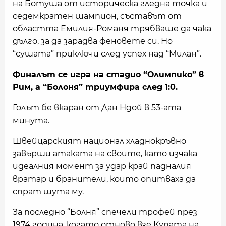
на Ботуша от историческа гледна точка и
седемкратен шампион, съставът от
областта Емилия-Романя трябваше да чака
дълго, за да зарадва феновете си. Но
“сушата” приключи след успех над “Милан”.
Финалът се игра на стадио “Олимпико” в
Рим, а “Болоня” триумфира след 1:0.
Голът бе вкаран от Дан Ндой в 53-ата
минута.
Швейцарският национал хладнокръвно
завърши атаката на своите, като изчака
идеалния момент за удар край падналия
вратар и бранители, които опитваха да
спрат шута му.
За последно “Болня” спечели трофей през
1974 година, когато отново взе Купата на