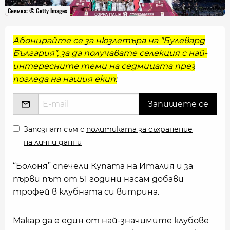
Снимка: © Getty Images
Абонирайте се за нюзлетъра на "Булевард
България", за да получавате селекция с най-
интересните теми на седмицата през
погледа на нашия екип:
Запознат съм с
политиката за съхранение
на лични данни
“Болоня” спечели Купата на Италия и за
първи път от 51 години насам добави
трофей в клубната си витрина.
Макар да е един от най-значимите клубове