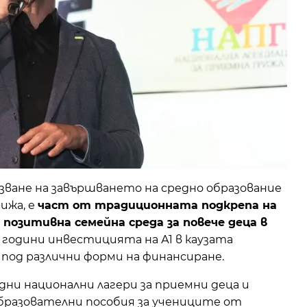
зване на завършването на средно образование
ижа, е
част от традиционната подкрепа на
а позитивна семейна среда за повече деца в
 години инвестицията на А1 в каузата
 под различни форми на финансиране.
дни национални лагери за приемни деца и
бразователни пособия за учениците от