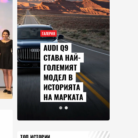
ГАЛЕРИЯ
ГАЛЕР
AUDI Q9
СЕ
СТАВА НАЙ-
КО
ГОЛЕМИЯТ
Г
МОДЕЛ В
ПР
ИСТОРИЯТА
АВ
НА МАРКАТА
20
ТОП ИСТОРИИ