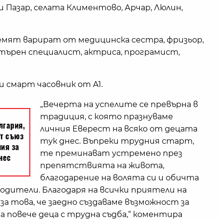
 Пазар, селата Климентово, Арчар, Люлин,
емят варират от медицинска сестра, фризьор,
ютърен специалист, актриса, програмист,
 смарт часовник от А1.
„Вечерта на успелите се превърна в
традиция, с която празнуваме
личния Еверест на всяко от децата
тук днес. Въпреки трудния старт,
те преминават устремено през
препятствията на живота,
благодарение на волята си и обичта
одители. Благодаря на всички приятели на
а това, че заедно създаваме възможност за
на повече деца с трудна съдба,“ коментира