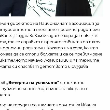
елен директор на Националната асоциация за
битуриентите и техните приемни родители
ане: „Поздравявам младите хора за това, че
та, те се справят с препятствията по пътя
 приемни родители. Когато има хора, които
омага да се стопи болката и да се превъзмогне
икателното начало. Адмирации и за техните
ижата си спасяват детството и създава
във
„Вечерта на успелите“
и техните
и публични личности, силно ангажирани с
цата.
ър на труда и социалната политика Иванка