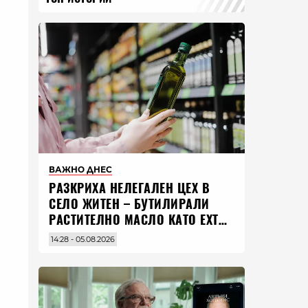
ВАЖНО ДНЕС
РАЗКРИХА НЕЛЕГАЛЕН ЦЕХ В
СЕЛО ЖИТЕН – БУТИЛИРАЛИ
РАСТИТЕЛНО МАСЛО КАТО EXTRA
VIRGIN ЗЕХТИН
14:28 - 05.08.2026