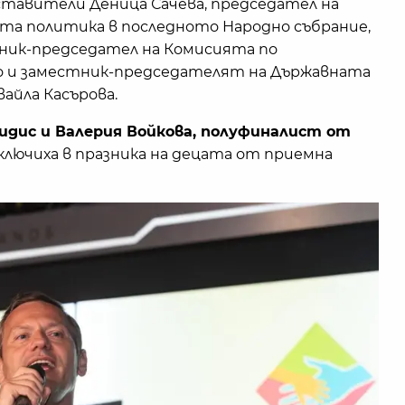
тавители Деница Сачева, председател на
та политика в последното Народно събрание,
тник-председател на Комисията по
то и заместник-председателят на Държавната
вайла Касърова.
идис и Валерия Войкова, полуфиналист от
ключиха в празника на децата от приемна