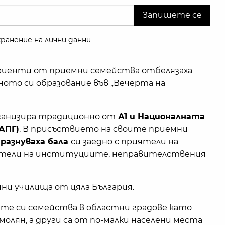
ранение на лични данни
уриенти от приемни семейства отбелязаха
ото си образование във „Вечерта на
ганизира традиционно от
А1 и Националната
АПГ)
. В присъствието на своите приемни
разнуваха бала
си заедно с приятели на
вители на институциите, неправителствения
ни училища от цяла България.
те си семейства в областни градове като
Смолян, а други са от по-малки населени места