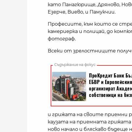
като Панагюрище, Дряново, Нови
Езерче, Виево, и Памукчии.
Професиите, към които се стр
камериерка и полицай, до комп
фотограф.
Всеки от зрелостниците получи
и грижата на своите приемни р
каузата на приемната грижата з
ново начало и бляскаво бъдеще 