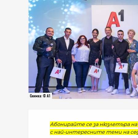
Снимка: © А1
Абонирайте се за нюзлетъра на 
с най-интересните теми на сед