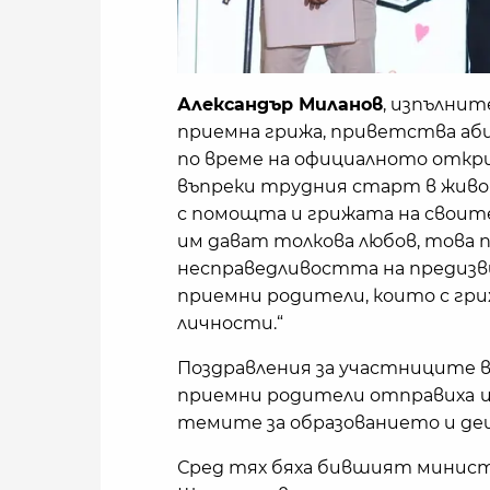
Александър Миланов
, изпълнит
приемна грижа, приветства а
по време на официалното открив
въпреки трудния старт в живо
с помощта и грижата на своите
им дават толкова любов, това п
несправедливостта на предизв
приемни родители, които с гр
личности.“
Поздравления за участниците 
приемни родители отправиха
темите за образованието и де
Сред тях бяха бившият минист