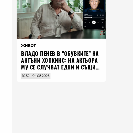
ЖИВОТ
ВЛАДO ПЕНЕВ В "ОБУВКИТЕ" НА
АНТЪНИ ХОПКИНС: НА АКТЬОРА
МУ СЕ СЛУЧВАТ ЕДНИ И СЪЩИ
НЕЩА ПО ЦЕЛИЯ СВЯТ
10:52 - 04.08.2026