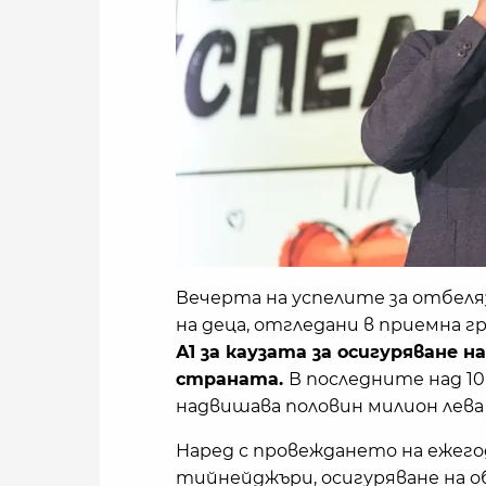
Вечерта на успелите за отбеля
на деца, отгледани в приемна гр
А1 за каузата за осигуряване н
страната.
В последните над 10
надвишава половин милион лева
Наред с провеждането на ежего
тийнейджъри, осигуряване на о