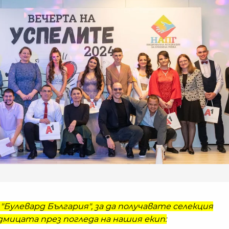
"Булевард България", за да получавате селекция
мицата през погледа на нашия екип: