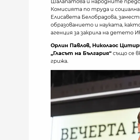
Шалапатова и народните предс
Комисията по труда и социална
Елисавета Белобрадова, замес
образованието и науката, как
агенция за закрила на детето И
Орлин Павлов, Николаос Цитир
„Гласът на България“
също се в
грижа.