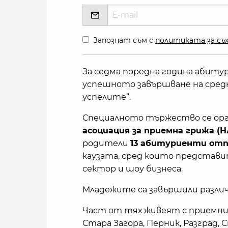
Запознат съм с
политиката за съх
За седма поредна година абит
успешното завършване на средн
успелите“.
Специалното тържество се ор
асоциация за приемна грижа (Н
родители
13 абитуриенти отп
каузата, сред които предста
сектор и шоу бизнеса.
Младежите са завършили различ
Част от тях живеят с приемни
Стара Загора, Перник, Разград, 