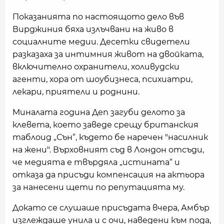
Показанията по настоящото дело във
Вирджиния бяха излъчвани на живо в
социалните медии. Десетки свидетели
разказаха за интимния живот на двойката,
включително охранители, холивудски
агенти, хора от шоубизнеса, психиатри,
лекари, приятели и роднини.
Миналата година Деп загуби делото за
клевета, което заведе срещу британския
таблоид „Сън“, където бе наречен "насилник
на жени". Върховният съд в Лондон отсъди,
че медията е твърдяла „истината“ и
отказа да присъди компенсация на актьора
за нанесени щети по репутацията му.
Докато се слушаше присъдата вчера, Амбър
изглеждаше унила и с очи, наведени към пода,