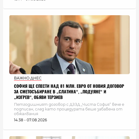
ВАЖНО ДНЕС
СОФИЯ ЩЕ СПЕСТИ НАД 81 МЛН. ЕВРО ОТ НОВИЯ ДОГОВОР
ЗА СМЕТОСЪБИРАНЕ В „СЛАТИНА“, „ПОДУЯНЕ“ И
„ИЗГРЕВ“, ОБЯВИ ТЕРЗИЕВ
Петгодишният договор с ДЗЗД „Чиста София“ вече е
подписан, след като процедурата беше забавена от
обжалвания
14:38 - 07.08.2026