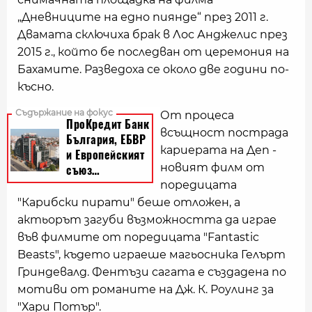
„Дневниците на едно пиянде“ през 2011 г.
Двамата сключиха брак в Лос Анджелис през
2015 г., който бе последван от церемония на
Бахамите. Разведоха се около две години по-
късно.
От процеса
всъщност пострада
кариерата на Деп -
новият филм от
поредицата
"Карибски пирати" беше отложен, а
актьорът загуби възможността да играе
във филмите от поредицата "Fantastic
Beasts", където играеше магьосника Гелърт
Гриндевалд. Фентъзи сагата е създадена по
мотиви от романите на Дж. К. Роулинг за
"Хари Потър".