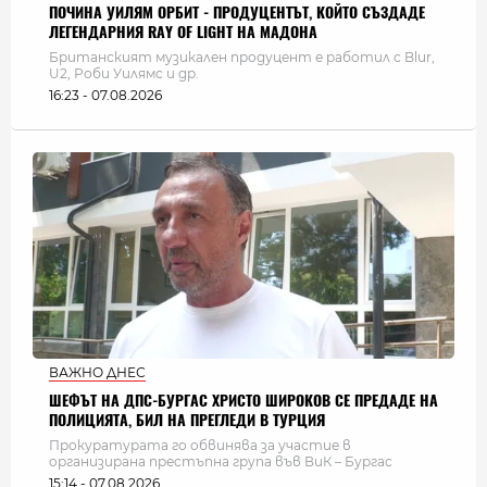
ПОЧИНА УИЛЯМ ОРБИТ - ПРОДУЦЕНТЪТ, КОЙТО СЪЗДАДЕ
ЛЕГЕНДАРНИЯ RAY OF LIGHT НА МАДОНА
Британският музикален продуцент е работил с Blur,
U2, Роби Уилямс и др.
16:23 - 07.08.2026
ВАЖНО ДНЕС
ШЕФЪТ НА ДПС-БУРГАС ХРИСТО ШИРОКОВ СЕ ПРЕДАДЕ НА
ПОЛИЦИЯТА, БИЛ НА ПРЕГЛЕДИ В ТУРЦИЯ
Прокуратурата го обвинява за участие в
организирана престъпна група във ВиК – Бургас
15:14 - 07.08.2026