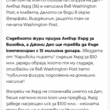
статията, която бившата съпруга на Деп -
Амбър Хърд (36) е написала във Washington
Post, е клевета. Делото се води в окръг
Феърфакс, Вирджиния, защото там се
печата Washington Post.
Съдебното жури призна Амбър Хърд за
виновна, а Джони Деп ще трябва да бъде
компенсиран с 15 милиона долара.
Звездата
от "Карибски пирати" съдеше Хърд за $50
млн. заради образа, който тя му създаде,
описвайки се във Washington Post като
"публична фигура, подложена на домашно
насилие".
Въпреки че Хърд не споменава името на Деп,
беше напълно ясно кого има предвид. Хърд
заведе насрещен иск за $100 млн. - нейната
теза беше, че е жертва на "физическо