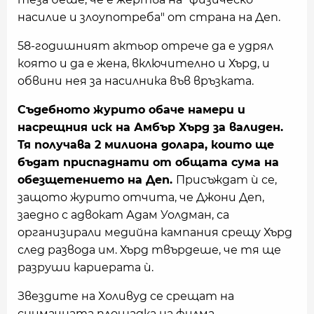
насилие и злоупотреба" от страна на Деп.
58-годишният актьор отрече да е удрял
която и да е жена, включително и Хърд, и
обвини нея за насилника във връзката.
Съдебното журито обаче намери и
насрещния иск на Амбър Хърд за валиден.
Тя получава 2 милиона долара, които ще
бъдат приспаднати от общата сума на
обезщетението на Деп.
Присъждат ѝ се,
защото журито отчита, че Джони Деп,
заедно с адвокат Адам Уолдман, са
организирали медийна кампания срещу Хърд
след развода им. Хърд твърдеше, че тя ще
разруши кариерата ѝ.
Звездите на Холивуд се срещат на
снимачната площадка на филма