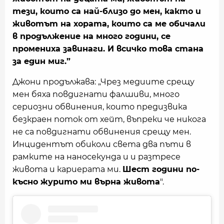
тези, които са най-близо до мен, както и
животът на хората, които са ме обичали
в продължение на много години, се
промениха завинаги. И всичко това стана
за един миг.”
Джони продължава: „Чрез медиите срещу
мен бяха повдигнати фалшиви, много
сериозни обвинения, които предизвика
безкраен поток от хейт, въпреки че никога
не са повдигнати обвинения срещу мен.
Инцидентът обиколи света два пъти в
рамките на наносекунда и и разтресе
живота и кариерата ми.
Шест години по-
късно журито ми върна живота
".