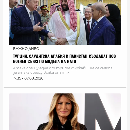
ВАЖНО ДНЕС
ТУРЦИЯ, САУДИТСКА АРАБИЯ И ПАКИСТАН СЪЗДАВАТ НОВ
ВОЕНЕН СЪЮЗ ПО МОДЕЛА НА НАТО
Атака срещу една от трите държави ще се смята
за атака срещу всяка от тях
17:35 - 07.08.2026