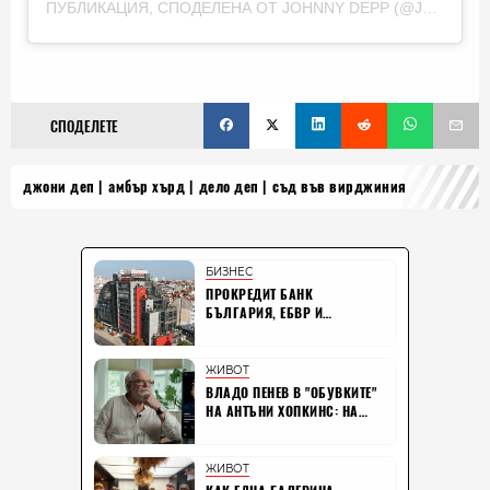
ПУБЛИКАЦИЯ, СПОДЕЛЕНА ОТ JOHNNY DEPP (@JOHNNYDEPP)
СПОДЕЛЕТЕ
джони деп
амбър хърд
дело деп
съд във вирджиния