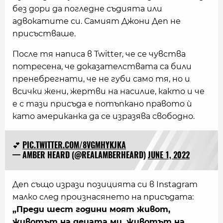
без дори да погледне съдията или
адвокатите си. Самият Джони Деп не
присъстваше.
После тя написа в Twitter, че се чувства
потресена, че доказателствата са били
пренебрегнати, че не губи само тя, но и
всички жени, жертви на насилие, както и че
е с тази присъда е потъпкано правото ѝ
като американка да се изразява свободно.
💕
PIC.TWITTER.COM/8VGMHYKJKA
— AMBER HEARD (@REALAMBERHEARD)
JUNE 1, 2022
Деп също изрази позицията си в Instagram
малко след произнасянето на присъдата:
„Преди шест години моят живот,
животът на децата ми, животът на