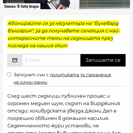
Снимка: © Getty Images
Абонирайте се за нюзлетъра на "Булевард
България", за да получавате селекция с най-
интересните теми на седмицата през
погледа на нашия екип:
Запознат съм с
политиката за съхранение
на лични данни
След шест седмици публичен процес и
огромен медиен шум, съдът на Вирджиния
отсъди: холивудската звезда Джони Деп е
погрешно обвинен в домашно насилие.
Седемчленното жури установи, че