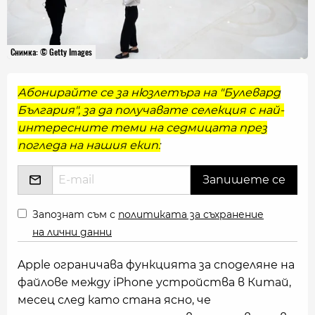
Снимка: © Getty Images
Абонирайте се за нюзлетъра на "Булевард
България", за да получавате селекция с най-
интересните теми на седмицата през
погледа на нашия екип:
Запознат съм с
политиката за съхранение
на лични данни
Apple ограничaва функцията за споделяне на
файлове между iPhone устройства в Китай,
месец след като стана ясно, че