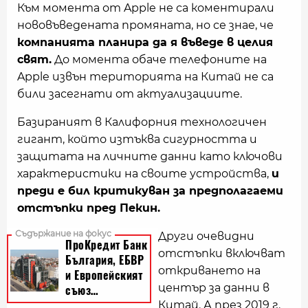
Към момента от Apple не са коментирали
нововъведената промяната, но се знае, че
компанията планира да я въведе в целия
свят.
До момента обаче телефоните на
Apple извън територията на Китай не са
били засегнати от актуализациите.
Базираният в Калифорния технологичен
гигант, който изтъква сигурността и
защитата на личните данни като ключови
характеристики на своите устройства,
и
преди е бил критикуван за предполагаеми
отстъпки пред Пекин.
Други очевидни
отстъпки включват
откриването на
център за данни в
Китай. А през 2019 г.