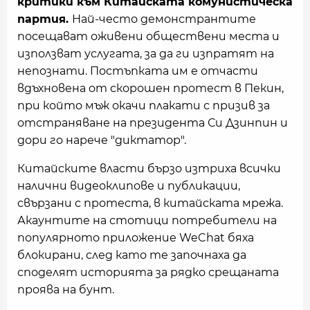
критики към Китайската комунистическа
партия.
Най-често демонстрантите
посещават оживени обществени места и
използват услугата, за да ги изпратят на
непознати. Постъпката им е отчасти
вдъхновена от скорошен протест в Пекин,
при който мъж окачи плакати с призив за
отстраняване на президента Си Дзинпин и
дори го нарече "диктатор".
Китайските власти бързо изтриха всички
налични видеоклипове и публикации,
свързани с протеста, в китайската мрежа.
Акаунтите на стотици потребители на
популярното приложение WeChat бяха
блокирани, след като те започнаха да
споделят историята за рядко срещаната
проява на бунт.