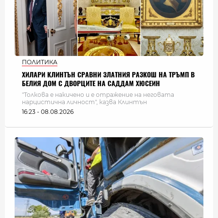
ПОЛИТИКА
ХИЛАРИ КЛИНТЪН СРАВНИ ЗЛАТНИЯ РАЗКОШ НА ТРЪМП В
БЕЛИЯ ДОМ С ДВОРЦИТЕ НА САДДАМ ХЮСЕИН
"Толкова е накичено и е отражение на неговата
нарцистична личност", казва Клинтън
16:23 - 08.08.2026