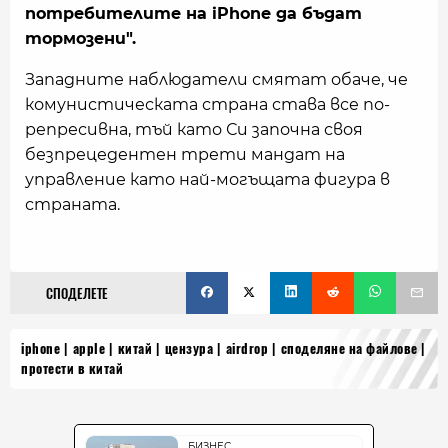
потребителите на iPhone да бъдат
тормозени".
Западните наблюдатели смятат обаче, че
комунистическата страна става все по-
репресивна, тъй като Си започна своя
безпрецедентен трети мандат на
управление като най-могъщата фигура в
страната.
СПОДЕЛЕТЕ
iphone
apple
китай
цензура
airdrop
споделяне на файлове
протести в китай