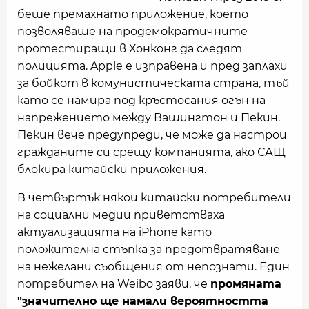
беше премахнато приложение, което
позволяваше на продемократичните
протестиращи в Хонконг да следят
полицията. Apple е изправена и пред заплахи
за бойкот в комунистическата страна, тъй
като се намира под кръстосания огън на
напрежението между Вашингтон и Пекин.
Пекин вече предупреди, че може да настрои
гражданите си срещу компанията, ако САЩ
блокира китайски приложения.
В четвъртък някои китайски потребители
на социални медии приветстваха
актуализацията на iPhone като
положителна стъпка за предотвратяване
на нежелани съобщения от непознати. Един
потребител на Weibo заяви, че
промяната
"значително ще намали вероятността