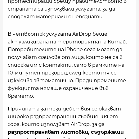
протестиращи срещу правителството в
страната са използвали услугата, за да
споделят материали с непознати.
В четвъртък услугата AirDrop беше
актуализирана на територията на Китай.
Потребителите на iPhone сега могат да
получават файлове от лица, които не са в
списъка им с контакти, само в рамките на
10-минутен прозорец, след което тя се
изключва автоматично. Преди промените
функцията нямаше ограничение във
времето.
Причината за тези действия се оказват
широко разпространени съобщения от
хора, които използват AirDrop, за да
разпространяват листовки, съдържащи