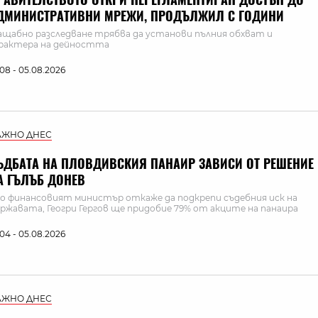
ДМИНИСТРАТИВНИ МРЕЖИ, ПРОДЪЛЖИЛ С ГОДИНИ
щабно разследване трябва да установи пълния обхват и
рактера на дейността
:08 - 05.08.2026
АЖНО ДНЕС
ЪДБАТА НА ПЛОВДИВСКИЯ ПАНАИР ЗАВИСИ ОТ РЕШЕНИЕ
А ГЪЛЪБ ДОНЕВ
о финансовият министър откаже да подкрепи съдебния иск на
ржавата, Геогри Гергов ще придобие 79% от акците на панаира
:04 - 05.08.2026
АЖНО ДНЕС