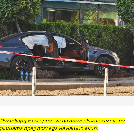
"Булевард България", за да получавате селекция
мицата през погледа на нашия екип: