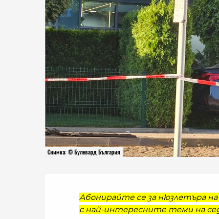
Снимка: © Булевард България
Абонирайте се за нюзлетъра на 
с най-интересните теми на сед