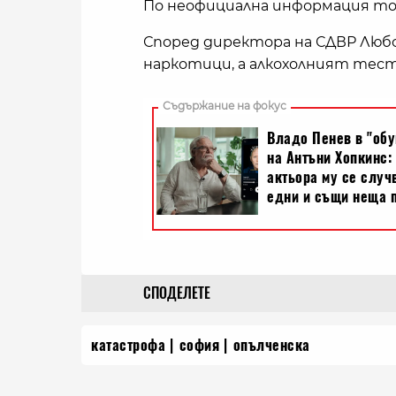
По неофициална информация той 
Според директора на СДВР Любо
наркотици, а алкохолният тест
СПОДЕЛЕТЕ
катастрофа
софия
опълченска