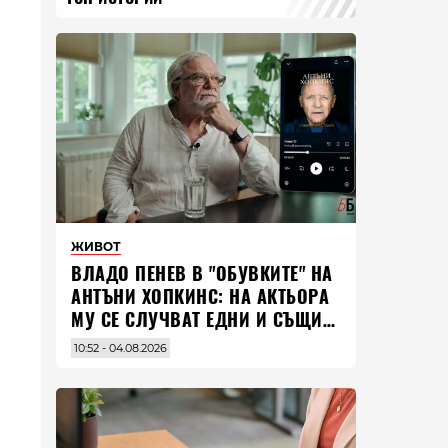
ЖИВОТ
ВЛАДO ПЕНЕВ В "ОБУВКИТЕ" НА
АНТЪНИ ХОПКИНС: НА АКТЬОРА
МУ СЕ СЛУЧВАТ ЕДНИ И СЪЩИ
НЕЩА ПО ЦЕЛИЯ СВЯТ
10:52 - 04.08.2026