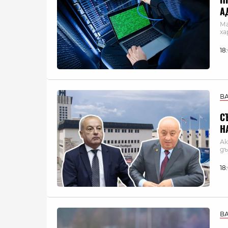
А
Ма
ха
18
В
С
Н
Ак
дъ
18
В