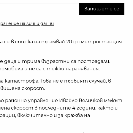
ранение на лични данни
ла си в спирка на трамвай 20 до метростанция
е деца и трима възрастни са пострадали.
томобила и не са с тежки наранявания.
 катастрофа. Това не е първият случай, в
евишена скорост.
то районно управление Ивайло Величков мъжът
ена скорост в последните 4 години, както и
ции, включително и за кражба на