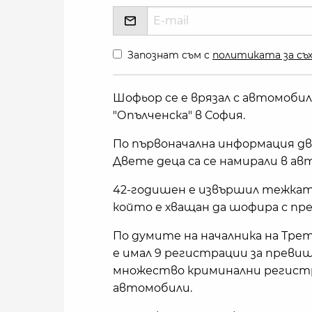
Запознат съм с
политиката за съх
Шофьор се е врязал с автомоби
"Опълченска" в София.
По първоначална информация дв
Двете деца са се намирали в ав
42-годишен е извършил тежката
който е хващан да шофира с пр
По думите на началника на Тре
е имал 9 регистрации за превиш
множество криминални регистра
автомобили.