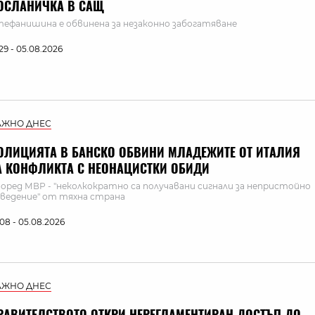
ОСЛАНИЧКА В САЩ
ефанишина е обвинена за незаконно забогатяване
:29 - 05.08.2026
АЖНО ДНЕС
ОЛИЦИЯТА В БАНСКО ОБВИНИ МЛАДЕЖИТЕ ОТ ИТАЛИЯ
А КОНФЛИКТА С НЕОНАЦИСТКИ ОБИДИ
оред МВР - "неколкократно са получавани сигнали за непристойно
ведение" от тяхна страна
:08 - 05.08.2026
АЖНО ДНЕС
РАВИТЕЛСТВОТО ОТКРИ НЕРЕГЛАМЕНТИРАН ДОСТЪП ДО