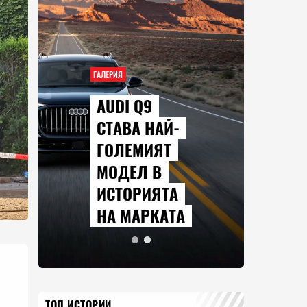
ГАЛЕРИЯ
ГАЛЕРИЯ
AUDI Q9
СЕР
СТАВА НАЙ-
КОИ
ГОЛЕМИЯТ
ГЛЕ
МОДЕЛ В
ПРЕ
ИСТОРИЯТА
АВГ
НА МАРКАТА
2026
ТОП ИСТОРИИ