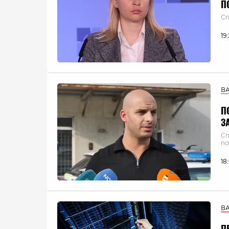
П
Ст
19
В
П
З
Сп
по
18
В
П