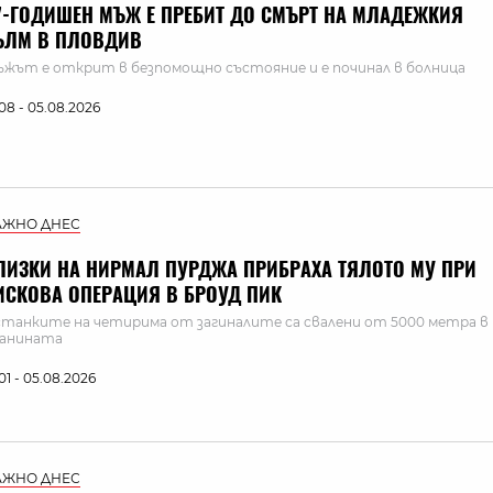
7-ГОДИШЕН МЪЖ Е ПРЕБИТ ДО СМЪРТ НА МЛАДЕЖКИЯ
ЪЛМ В ПЛОВДИВ
жът е открит в безпомощно състояние и е починал в болница
:08 - 05.08.2026
АЖНО ДНЕС
ЛИЗКИ НА НИРМАЛ ПУРДЖА ПРИБРАХА ТЯЛОТО МУ ПРИ
ИСКОВА ОПЕРАЦИЯ В БРОУД ПИК
танките на четирима от загиналите са свалени от 5000 метра в
ланината
:01 - 05.08.2026
АЖНО ДНЕС