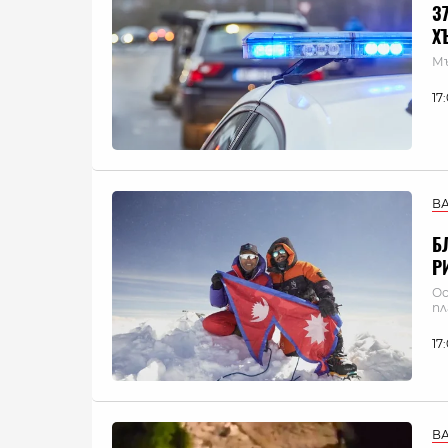
3
Х
Мъ
17
В
Б
Р
Ос
п
17
В