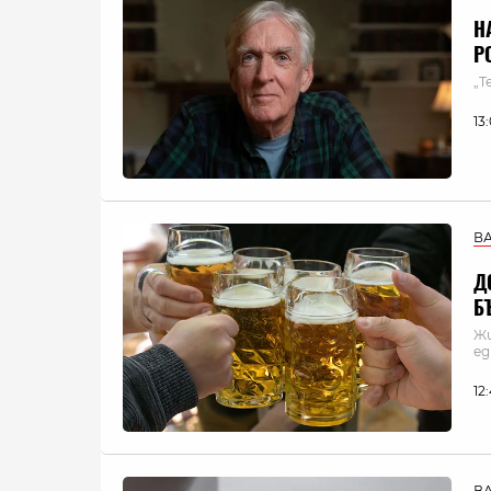
Н
Р
„Т
13
В
Д
Б
Жи
ед
12
В