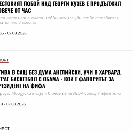
ЕСТОКИЯТ ПОБОЙ НАД ГЕОРГИ КУЗЕВ Е ПРОДЪЛЖИЛ
ОВЕЧЕ ОТ ЧАС
тимата непълнолетни обвиняеми за убийство остават за
стоянно в ареста
:33 - 07.08.2026
ПОРТ
ТИВА В САЩ БЕЗ ДУМА АНГЛИЙСКИ, УЧИ В ХАРВАРД,
ГРАЕ БАСКЕТБОЛ С ОБАМА - КОЙ Е ФАВОРИТЪТ ЗА
РЕЗИДЕНТ НА ФИФА
риуш Миодуски е козът в ръцете на УЕФА срещу Инфантино
:18 - 07.08.2026
ИВОТ