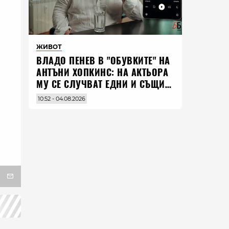
ЖИВОТ
ВЛАДO ПЕНЕВ В "ОБУВКИТЕ" НА
АНТЪНИ ХОПКИНС: НА АКТЬОРА
МУ СЕ СЛУЧВАТ ЕДНИ И СЪЩИ
НЕЩА ПО ЦЕЛИЯ СВЯТ
10:52 - 04.08.2026