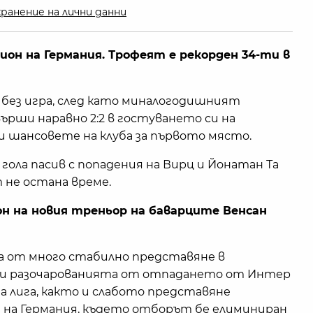
ранение на лични данни
ион на Германия. Трофеят е рекорден 34-ти в
без игра, след като миналогодишният
върши наравно 2:2 в гостуването си на
а и шансовете на клуба за първото място.
 гола пасив с попадения на Вирц и Йонатан Та
т не остана време.
н на новия треньор на баварците Венсан
а от много стабилно представяне в
 и разочарованията от отпадането от Интер
а лига, както и слабото представяне
а на Германия, където отборът бе елиминиран