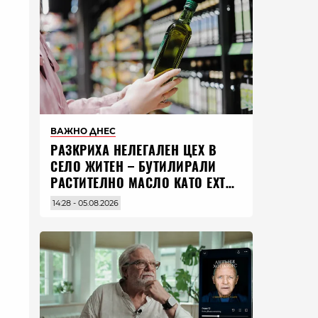
ВАЖНО ДНЕС
РАЗКРИХА НЕЛЕГАЛЕН ЦЕХ В
СЕЛО ЖИТЕН – БУТИЛИРАЛИ
РАСТИТЕЛНО МАСЛО КАТО EXTRA
VIRGIN ЗЕХТИН
14:28 - 05.08.2026