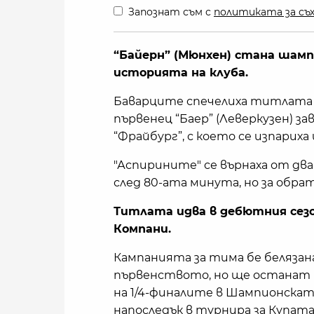
Запознат съм с
политиката за съх
“Байерн” (Мюнхен) стана шамп
историята на клуба.
Баварците спечелиха титлата 
първенец “Баер” (Леверкузен) за
“Фрайбург”, с което се изпарих
"Аспирините" се върнаха от два
след 80-ата минута, но за обра
Титлата идва в дебютния сезо
Компани.
Кампанията за тима бе белязан
първенството, но ще останат
на 1/4-финалите в Шампионскат
напоследък в турнира за Купат