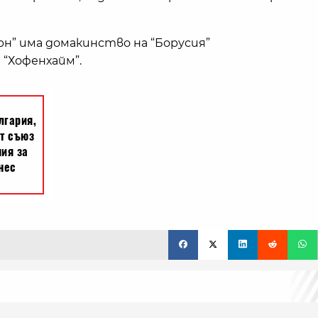
рн” има домакинство на “Борусия”
 “Хофенхайм”.