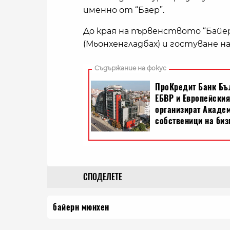
именно от “Баер”.
До края на първенството “Байе
(Мьонхенгладбах) и гостуване на
СПОДЕЛЕТЕ
байерн мюнхен