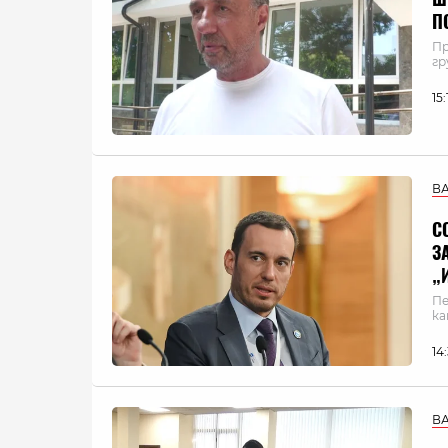
П
Пр
гр
15
В
С
З
„
Пе
ка
14
В