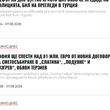
ОЛИЦИЯТА, БИЛ НА ПРЕГЛЕДИ В ТУРЦИЯ
окуратурата го обвинява за участие в организирана престъпна
упа във ВиК – Бургас
:14 - 07.08.2026
АЖНО ДНЕС
ОФИЯ ЩЕ СПЕСТИ НАД 81 МЛН. ЕВРО ОТ НОВИЯ ДОГОВО
А СМЕТОСЪБИРАНЕ В „СЛАТИНА“, „ПОДУЯНЕ“ И
ИЗГРЕВ“, ОБЯВИ ТЕРЗИЕВ
тгодишният договор с ДЗЗД „Чиста София“ вече е подписан, след
то процедурата беше забавена от обжалвания
:38 - 07.08.2026
АЖНО ДНЕС