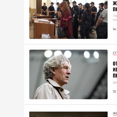
Ж
П
Пе
по
14
С
О
И
П
Да
13
Ж