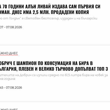
А 70 ГОДИНИ АЛЪН ЛИВАЙ ИЗДАВА САМ ПЪРВИЯ СИ
ОМАН. ДНЕС ИМА 2,5 МЛН. ПРОДАДЕНИ КОПИЯ
ео от Голдън“ е световен бестселър, издаден и на български
:07 - 07.08.2026
АЖНО ДНЕС
ОБРИЧ Е ШАМПИОН ПО КОНСУМАЦИЯ НА БИРА В
ЪЛГАРИЯ, ПЛЕВЕН И ВЕЛИКО ТЪРНОВО ДОПЪЛВАТ ТОП 3
телите на Добрич са изпили средно по 61,5 литра бира на човек за
на година
:45 - 07.08.2026
АЖНО ДНЕС