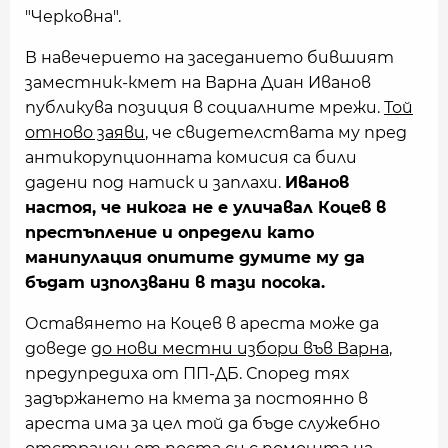
"Черковна".
В навечерието на заседанието бившият
заместник-кмет на Варна Диан Иванов
публикува позиция в социалните мрежи.
Той
отново заяви
, че свидетелствата му пред
антикорупционната комисия са били
дадени под натиск и заплахи.
Иванов
настоя, че никога не е уличавал Коцев в
престъпление и определи като
манипулация опитите думите му да
бъдат използвани в тази посока.
Оставянето на Коцев в ареста може да
доведе
до нови местни избори във Варна
,
предупредиха от ПП-ДБ. Според тях
задържането на кмета за постоянно в
ареста има за цел той да бъде служебно