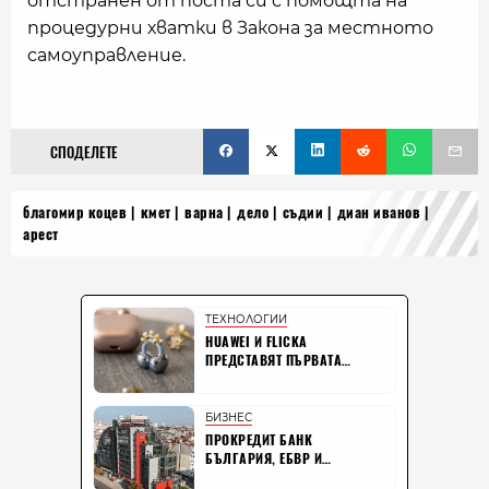
отстранен от поста си с помощта на
процедурни хватки в Закона за местното
самоуправление.
СПОДЕЛЕТЕ
благомир коцев
кмет
варна
дело
съдии
диан иванов
арест