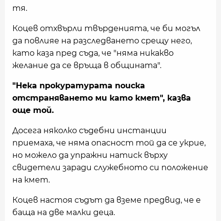
тя.
Коцев отхвърли твърденията, че би могъл
да повлияе на разследването срещу него,
като каза пред съда, че "няма никакво
желание да се връща в общината".
"Нека прокуратурата поиска
отстраняването ми като кмет", казва
още той.
Досега няколко съдебни инстанции
приемаха, че няма опасност той да се укрие,
но можело да упражни натиск върху
свидетели заради служебното си положение
на кмет.
Коцев настоя съдът да вземе предвид, че е
баща на две малки деца.