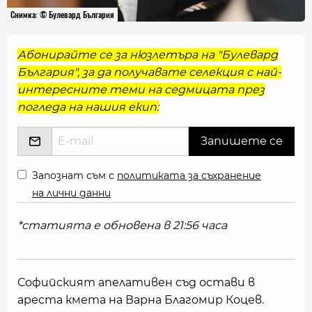
Снимка: © Булевард България
Абонирайте се за нюзлетъра на "Булевард
България", за да получавате селекция с най-
интересните теми на седмицата през
погледа на нашия екип:
Запознат съм с
политиката за съхранение
на лични данни
*статията е обновена в 21:56 часа
Софийският апелативен съд остави в
ареста кмета на Варна Благомир Коцев.