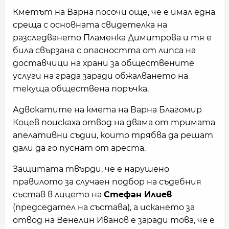
Кметът на Варна посочи още, че е имал една
среща с основната свидетелка на
разследването Пламенка Димитрова и тя е
била свързана с опасността от липса на
доставчици на храни за обществените
услуги на града заради обжалването на
текуща обществена поръчка.
Адвокатите на кмета на Варна Благомир
Коцев поискаха отвод на двама от тримата
апелативни съдии, които трябва да решат
дали да го пуснат от ареста.
Защитата твърди, че е нарушено
правилото за случаен подбор на съдебния
състав в лицето на
Стефан Илиев
(председател на състава), а искането за
отвод на Венелин Иванов е заради това, че е