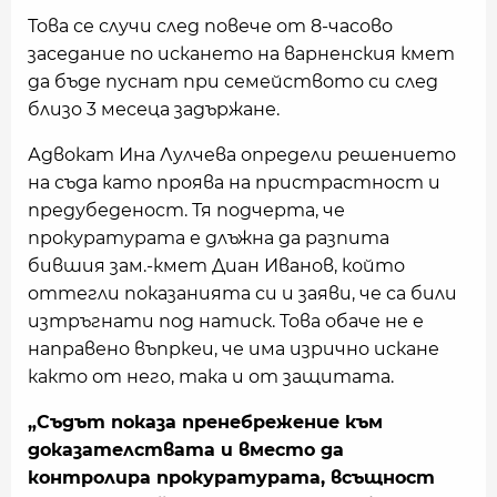
Това се случи след повече от 8-часово
заседание по искането на варненския кмет
да бъде пуснат при семейството си след
близо 3 месеца задържане.
Адвокат Ина Лулчева определи решението
на съда като проява на пристрастност и
предубеденост. Тя подчерта, че
прокуратурата е длъжна да разпита
бившия зам.-кмет Диан Иванов, който
оттегли показанията си и заяви, че са били
изтръгнати под натиск. Това обаче не е
направено въпркеи, че има изрично искане
както от него, така и от защитата.
„Съдът показа пренебрежение към
доказателствата и вместо да
контролира прокуратурата, всъщност