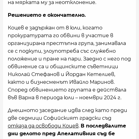
на мярката му за неотклонение.
Решението е окончателно.
Коцев е задържан от 8 юли, когато
прокуратурата го обвини в участие в
организирана престъпна група, занимавала
се с подкупи, злоупотреба със служебно
положение и пране на пари. Заедно с него под
обвинение са и общинските съветници
Николай Стефанов и Йордан Кетелиев,
както и бизнесменът Ивайло Маринов.
Според обвинението групата е действала
във Варна в периода юли – ноември 2024 г.
Днешното заседание идва след като преди
две седмици Софийският градски съд
отказа да освободи Коцев
.
В последвалите
дни делото пред Апелативния съд бе