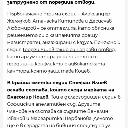
затруднено от поредица отводи.
Първоначално трима съдии – Александър
Желязков, Атанаска Китипова и Десислав
Любомиров –
се оттеглиха
, като обясниха
решението си с кампанията срещу
магистрати, ангажирани с казуса. По-късно и
съдия
Георги Ушев също си направи отвод
,
като аргументира решението си с
предишни конфликти с адвокатската
кантора, която защитава Коцев.
В крайна сметка съдия Стефан Илиев
оглави състава, който гледа мярката на
Благомир Коцев.
Той е дългогодищен съдия в
Софийския апелативен съд. Другите
членове на състава са съдиите Венелин
Иванов и Маргаритка Шербанова. Делото
ще е в сградата на бившия спецсъд на ул.