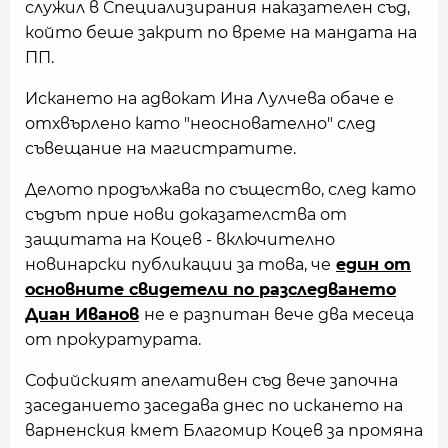
служил в Специализирания наказателен съд,
който беше закрит по време на мандата на
ПП.
Искането на адвокат Ина Лулчева обаче е
отхвърлено като "неоснователно" след
съвещание на магистратите.
Делото продължава по същество, след като
съдът прие нови доказателства от
защитата на Коцев - включително
новинарски публикации за това, че
един от
основните свидетели по разследването
Диан Иванов
не е разпитан вече два месеца
от прокуратурата.
Софийският апелативен съд вече започна
заседанието заседава днес по искането на
варненския кмет Благомир Коцев за промяна