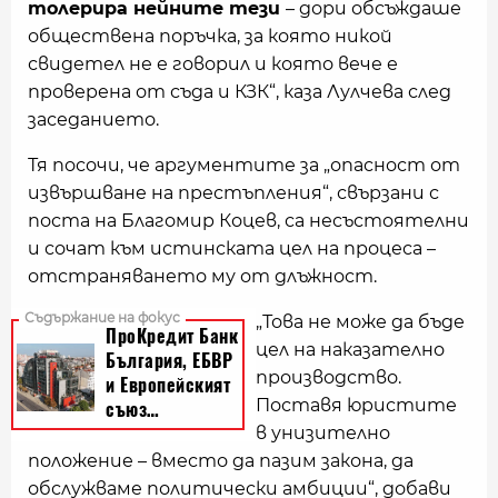
толерира нейните тези
– дори обсъждаше
обществена поръчка, за която никой
свидетел не е говорил и която вече е
проверена от съда и КЗК“, каза Лулчева след
заседанието.
Тя посочи, че аргументите за „опасност от
извършване на престъпления“, свързани с
поста на Благомир Коцев, са несъстоятелни
и сочат към истинската цел на процеса –
отстраняването му от длъжност.
„Това не може да бъде
цел на наказателно
производство.
Поставя юристите
в унизително
положение – вместо да пазим закона, да
обслужваме политически амбиции“, добави