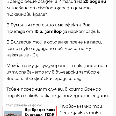
Брендо беше осъден в Италия на
20 години
лишаване от свобода заради делото
"Кокаинови крале".
В Румъния той също има ефективна
присъда от
10 г. затвор
за наркотрафик.
В България той е осъден за пране на пари,
като тук е издадено най-малкото му
наказание - 6 г.
Молбата му за кумулиране на наказанието и
изтърпяването му в български затвор е
внесена в Софийския градски съд.
Това е поредният случай, в който Брендо
подава такова искане за последните години.
Първоначално той
беше заявил това