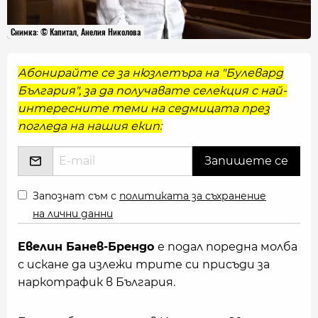
Снимка: © Капитал, Анелия Николова
Абонирайте се за нюзлетъра на "Булевард
България", за да получавате селекция с най-
интересните теми на седмицата през
погледа на нашия екип:
Запознат съм с
политиката за съхранение
на лични данни
Евелин Банев-Брендо
е подал поредна молба
с искане да излежи трите си присъди за
наркотрафик в България.