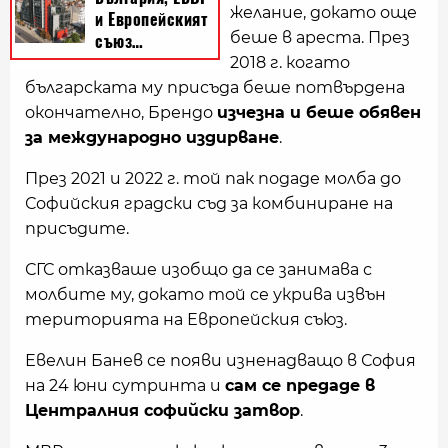
желание, докато още
беше в ареста. През
2018 г. когато
българската му присъда беше потвърдена
окончателно, Брендо
изчезна и беше обявен
за международно издирване
.
През 2021 и 2022 г. той пак подаде молба до
Софийския градски съд за комбиниране на
присъдите.
СГС отказваше изобщо да се занимава с
молбите му, докато той се укрива извън
територията на Европейския съюз.
Евелин Банев се появи изненадващо в София
на 24 юни сутринта и
сам се предаде в
Централния софийски затвор
.