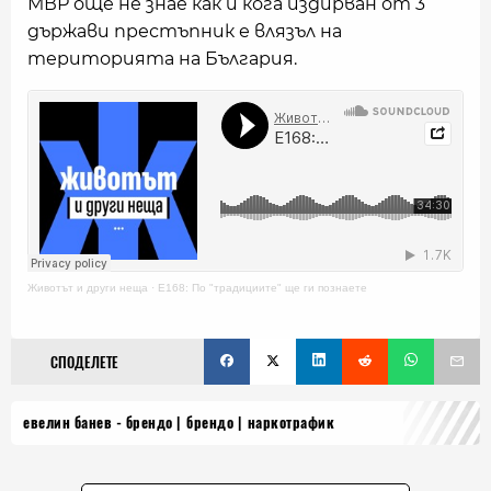
МВР още не знае как и кога издирван от 3
държави престъпник е влязъл на
територията на България.
Животът и други неща
·
E168: По "традициите" ще ги познаете
СПОДЕЛЕТЕ
евелин банев - брендо
брендо
наркотрафик