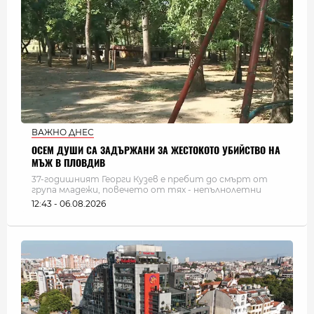
ВАЖНО ДНЕС
ОСЕМ ДУШИ СА ЗАДЪРЖАНИ ЗА ЖЕСТОКОТО УБИЙСТВО НА
МЪЖ В ПЛОВДИВ
37-годишният Георги Кузев е пребит до смърт от
група младежи, повечето от тях - непълнолетни
12:43 - 06.08.2026