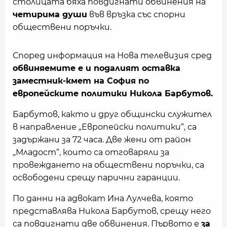
столицата бяха повдигнати обвинения на
четирима души
във връзка със спорни
обществени поръчки.
Според информация на Нова телевизия сред
обвиняемите е и подалият оставка
заместник-кмет на София по
европейските политики Никола Барбутов.
Барбутов, както и друг общински служител
в направление „Европейски политики“, са
задържани за 72 часа. Две жени от район
„Младост“, които са отговаряли за
провеждането на обществени поръчки, са
освободени срещу парични гаранции.
По данни на адвокат Ина Лулчева, която
представлява Никола Барбутов, срещу него
са повдигнати две обвинения. Първото е
за