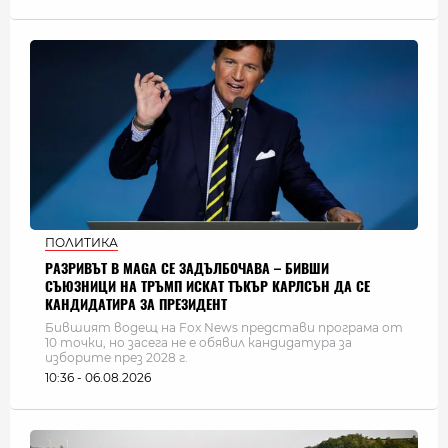
ПОЛИТИКА
РАЗРИВЪТ В MAGA СЕ ЗАДЪЛБОЧАВА – БИВШИ
СЪЮЗНИЦИ НА ТРЪМП ИСКАТ ТЪКЪР КАРЛСЪН ДА СЕ
КАНДИДАТИРА ЗА ПРЕЗИДЕНТ
Бившият водещ на Fox News представи програма от
10 точки, но засега не е обявил кандидатура за
изборите през 2028 г.
10:36 - 06.08.2026