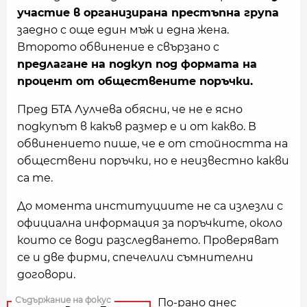
участие в организирана престъпна група
заедно с още един мъж и една жена.
Второто обвинение е свързано с
предлагане на подкуп под формата на
процент от обществените поръчки.
Пред БТА Лулчева обясни, че не е ясно
подкупът в какъв размер е и от какво. В
обвинението пише, че е от стойността на
обществени поръчки, но е неизвестно какви
са те.
До момента институциите не са излезли с
официална информация за поръчките, около
които се води разследването. Проверяват
се и две фирми, спечелили съмнителни
договори.
По-рано днес