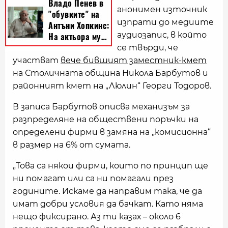
анонимен източник
изпрати до медиите
аудиозапис, в който
се твърди, че
участват
вече бившият заместник-кмет
на Столичната община Никола Барбутов и
районният кмет на „Люлин“ Георги Тодоров.
В записа Барбутов описва механизъм за
разпределяне на обществени поръчки на
определени фирми в замяна на „комисионна“
в размер на 6% от сумата.
„Това са някои фирми, които по принцип ще
ни помагат или са ни помагали през
годините. Искаме да направим така, че да
имат добри условия да бачкат. Като няма
нещо фиксирано. Аз ти казах – около 6