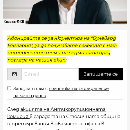
Снимка: © СО
Абонирайте се за нюзлетъра на "Булевард
България", за да получавате селекция с най-
интересните теми на седмицата през
погледа на нашия екип:
Запознат съм с
политиката за съхранение
на лични данни
След
акцията на Антикорупционната
комисия
в сградата на Столичната община
и претърсвания в два частни офиса в