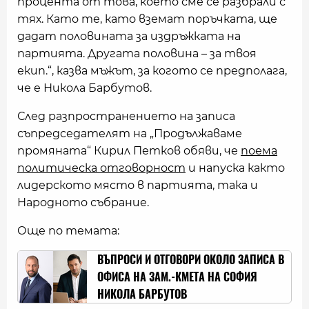
процента от това, което сме се разбрали с
тях. Като те, като вземат поръчката, ще
дадат половината за издръжката на
партията. Другата половина – за твоя
екип.“, казва мъжът, за когото се предполага,
че е Никола Барбутов.
След разпространението на записа
съпредседателят на „Продължаваме
промяната“ Кирил Петков обяви, че
поема
политическа отговорност
и напуска както
лидерското място в партията, така и
Народното събрание.
Още по темата:
ВЪПРОСИ И ОТГОВОРИ ОКОЛО ЗАПИСА В
ОФИСА НА ЗАМ.-КМЕТА НА СОФИЯ
НИКОЛА БАРБУТОВ