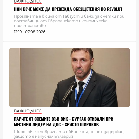
ВАЖНО ДНЕС
НОИ ВЕЧЕ МОЖЕ ДА ПРЕВЕЖДА ОБЕЗЩЕТЕНИЯ ПО REVOLUT
Промяната е в сила от 1 август и важи за сметки при
доставчици от Европейското икономическо
пространство
12:19 - 07.08.2026
ВАЖНО ДНЕС
ПАРИТЕ ОТ СХЕМИТЕ ВЪВ ВИК - БУРГАС ОТИВАЛИ ПРИ
МЕСТНИЯ ЛИДЕР НА ДПС - ХРИСТО ШИРОКОВ
Широков е с повдигнати обвинения, но не е задържан,
защото е напуснал България