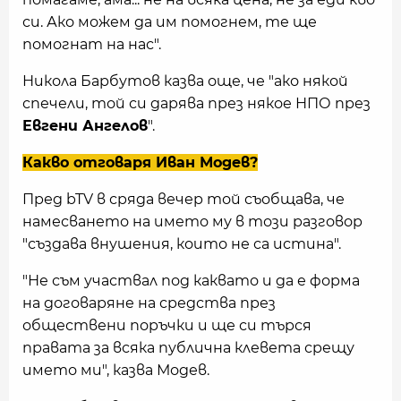
си. Ако можем да им помогнем, те ще
помогнат на нас".
Никола Барбутов казва още, че "ако някой
спечели, той си дарява през някое НПО през
Евгени Ангелов
".
Какво отговаря Иван Модев?
Пред bTV в сряда вечер той съобщава, че
намесването на името му в този разговор
"създава внушения, които не са истина".
"Не съм участвал под каквато и да е форма
на договаряне на средства през
обществени поръчки и ще си търся
правата за всяка публична клевета срещу
името ми", казва Модев.