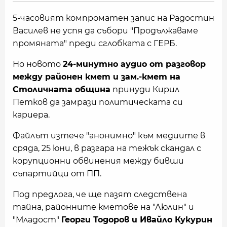
5-часовият компроматен запис на Радостин
Василев не успя да събори "Продължаваме
промяната" преди сглобката с ГЕРБ.
Но новото
24-минутно аудио от разговор
между районен кмет и зам.-кмет на
Столичната община
принуди Кирил
Петков да замрази политическата си
кариера.
Файлът изтече "анонимно" към медиите в
сряда, 25 юни, в разгара на тежък скандал с
корупционни обвинения между бивши
съпартийци от ПП.
Под предлога, че ще пазят следствена
тайна, районните кметове на "Люлин" и
"Младост"
Георги Тодоров и Ивайло Кукурин