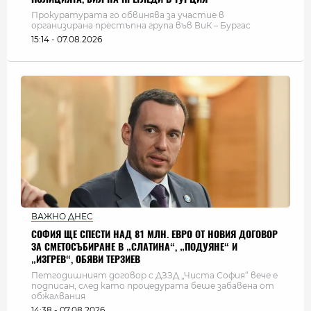
Прокуратурата го обвинява за участие в
организирана престъпна група във ВиК – Бургас
15:14 - 07.08.2026
ВАЖНО ДНЕС
СОФИЯ ЩЕ СПЕСТИ НАД 81 МЛН. ЕВРО ОТ НОВИЯ ДОГОВОР
ЗА СМЕТОСЪБИРАНЕ В „СЛАТИНА“, „ПОДУЯНЕ“ И
„ИЗГРЕВ“, ОБЯВИ ТЕРЗИЕВ
Петгодишният договор с ДЗЗД „Чиста София“ вече е
подписан, след като процедурата беше забавена от
обжалвания
14:38 - 07.08.2026