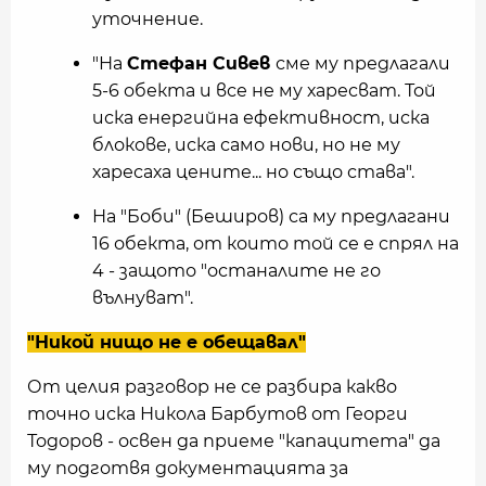
уточнение.
"На
Стефан Сивев
сме му предлагали
5-6 обекта и все не му харесват. Той
иска енергийна ефективност, иска
блокове, иска само нови, но не му
харесаха цените... но също става".
На "Боби" (Беширов) са му предлагани
16 обекта, от които той се е спрял на
4 - защото "останалите не го
вълнуват".
"Никой нищо не е обещавал"
От целия разговор не се разбира какво
точно иска Никола Барбутов от Георги
Тодоров - освен да приеме "капацитета" да
му подготвя документацията за