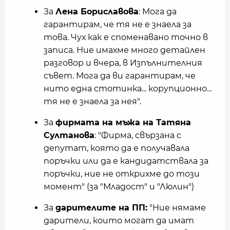
За
Лена Бориславова
: Мога да
гарантирам, че тя не е знаела за
това. Чух как е споменавано точно в
записа. Ние имахме много детайлен
разговор и вчера, в Изпълнителния
съвет. Мога да ви гарантирам, че
нито една стотинка... корупционно...
тя не е знаела за нея".
За
фирмата на мъжа на Татяна
Султанова
: "Фирма, свързана с
депутат, която да е получавала
поръчки или да е кандидатствала за
поръчки, ние не открихме до този
момент" (за "Младост" и "Люлин")
За
дарителите на ПП:
"Ние нямаме
дарители, които могат да имат