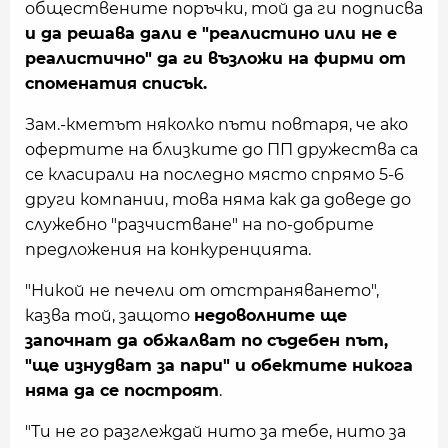
обществените поръчки, той да ги подписва
и да решава дали е "реалистино или не е
реалистично" да ги възложи на фирми от
споменатия списък.
Зам.-кметът няколко пъти повтаря, че ако
офертите на близките до ПП дружества са
се класирали на последно място спрямо 5-6
други компании, това няма как да доведе до
служебно "разчистване" на по-добрите
предложения на конкуренцията.
"Никой не печели от отстраняването",
казва той, защото
недоволните
ще
започнат да обжалват по съдебен път,
"ще изнудват за пари" и обектите никога
няма да се построят
.
"Ти не го разглеждай нито за тебе, нито за