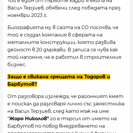
Той е един от първите кадри в екипа на
Васил Терзиев, обявени след победата през
ноември 2023 г.
Биографията му в сайта на СО посочва, че
той е създал компания в сферата на
металните конструкции, която развива
дейност в 20 държави. В записа се чува как
той напомня, че е работил в строителния
бизнес.
Защо е свикана срещата на Тодоров и
Барбутов?
От разговора изглежда, че районният кмет
е поискал да разговаря лично със заместника
на Васил Терзиев, след като мъж на име
"
Жоро Николов"
го е търсил от името на
Барбутов по повод внедряването на