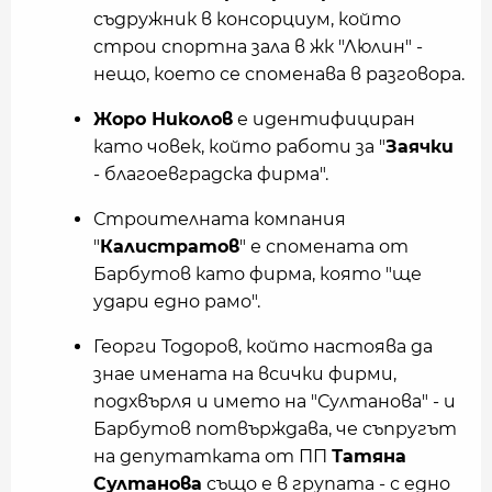
съдружник в консорциум, който
строи спортна зала в жк "Люлин" -
нещо, което се споменава в разговора.
Жоро Николов
е идентифициран
като човек, който работи за "
Заячки
- благоевградска фирма".
Строителната компания
"
Калистратов
" е спомената от
Барбутов като фирма, която "ще
удари едно рамо".
Георги Тодоров, който настоява да
знае имената на всички фирми,
подхвърля и името на "Султанова" - и
Барбутов потвърждава, че съпругът
на депутатката от ПП
Татяна
Султанова
също е в групата - с едно