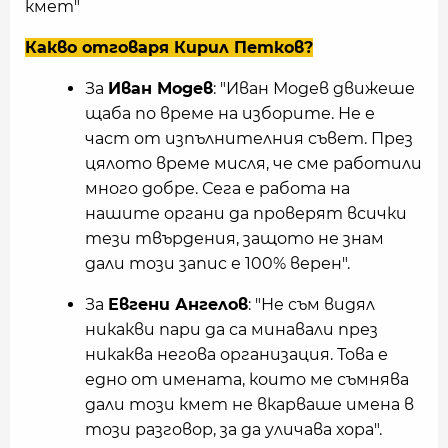
кмет"
Какво отговаря Кирил Петков?
За
Иван Модев
: "Иван Модев движеше
щаба по време на изборите. Не е
част от изпълнителния съвет. През
цялото време мисля, че сме работили
много добре. Сега е работа на
нашите органи да проверят всички
тези твърдения, защото не знам
дали този запис е 100% верен".
За
Евгени Ангелов
: "Не съм видял
никакви пари да са минавали през
никаква негова организация. Това е
едно от имената, които ме съмнява
дали този кмет не вкарваше имена в
този разговор, за да уличава хора".