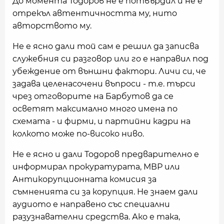
До момента Тодоров не е потвърдил и не е
отрекъл автентичността му, нито
авторството му.
Не е ясно дали той сам е решил да записва
служебния си разговор или го е направил под
убеждение от външни фактори. Личи си, че
задава целенасочени въпроси - т.е. търси
чрез отговорите на Барбутов да се
осветят максимално много имена по
схемата - и фирми, и партийни кадри на
колкото може по-високо ниво.
Не е ясно и дали Тодоров предварително е
информирал прокуратурата, МВР или
Антикорупционната комисия за
съмненията си за корупция. Не знаем дали
аудиото е направено със специални
разузнавателни средства. Ако е така,