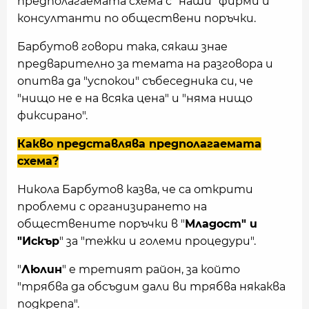
предполагаемата схема с "наши" фирми и
консултанти по обществени поръчки.
Барбутов говори така, сякаш знае
предварително за темата на разговора и
опитва да "успокои" събеседника си, че
"нищо не е на всяка цена" и "няма нищо
фиксирано".
Какво представлява предполагаемата
схема?
Никола Барбутов казва, че са открити
проблеми с организирането на
обществените поръчки в "
Младост" и
"Искър
" за "тежки и големи процедури".
"
Люлин
" е третият район, за който
"трябва да обсъдим дали ви трябва някаква
подкрепа".