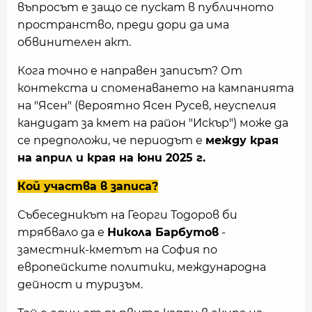
въпросът е защо се пускат в публичното
пространство, преди дори да има
обвинителен акт.
Кога точно е направен записът? От
контекста и споменаването на кампанията
на "Ясен" (вероятно Ясен Русев, неуспелия
кандидат за кмет на район "Искър") може да
се предположи, че периодът е
между края
на април и края на юни 2025 г.
Кой участва в записа?
Събеседникът на Георги Тодоров би
трябвало да е
Никола Барбутов
-
заместник-кметът на София по
европейските политики, международна
дейност и туризъм.