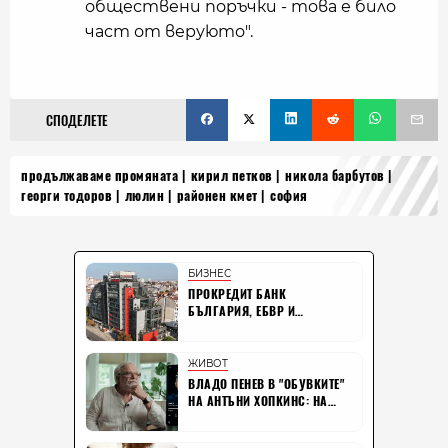
обществени поръчки - това е било
част от веруюто".
СПОДЕЛЕТЕ
продължаваме промяната
кирил петков
никола барбутов
георги тодоров
люлин
районен кмет
софия