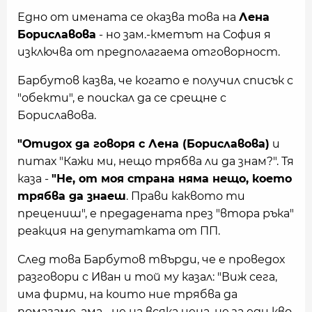
Едно от имената се оказва това на
Лена
Бориславова
- но зам.-кметът на София я
изключва от предполагаема отговорност.
Барбутов казва, че когато е получил списък с
"обекти", е поискал да се срещне с
Бориславова.
"Отидох да говоря с Лена (Бориславова)
и
питах "Кажи ми, нещо трябва ли да знам?". Тя
каза -
"Не, от моя страна няма нещо, което
трябва да знаеш
. Прави каквото ти
прецениш", е предадената през "втора ръка"
реакция на депутатката от ПП.
След това Барбутов твърди, че е проведох
разговори с Иван и той му казал: "Виж сега,
има фирми, на които ние трябва да
помагаме, ама... не на всяка цена, не за еди кво