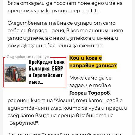
бяха отказали да посочат поне едно име на
предполагаем корупционер от ПП.
Следствената тайна се изпари от само
себе си в сряда - деня, в който анонимният
запис изтече, а с него изтекоха и имена, и
полуизказани обяснения за схемите.
Кой и кога е
направил записа?
Може само да се
гадае, че това е
Георги Тодоров
,
районен кмет на "Люлин", тъй като негов е
единственият глас, който се чува и преди, и
след като влиза на среща в кабинета на
"Барбутов".