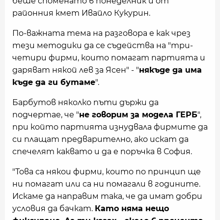
беше споменато в понеделник и от
районния кмет Ивайло Кукурин.
По-важната тема на разговора е как чрез
тези методики да се съдейства на "три-
четири фирми, които помагат партията и
даряват някой лев за Ясен" - "
някъде да има
къде да ги бутаме
".
Барбутов няколко пъти държи да
подчертае, че "
не говорим за модела ГЕРБ
",
при който партията изнудвала фирмите да
си плащат предварително, ако искат да
спечелят каквато и да е поръчка в София.
"Това са някои фирми, които по принцип ще
ни помагат или са ни помагали в годините.
Искаме да направим така, че да имат добри
условия да бачкат.
Като няма нещо