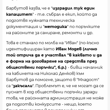
Барбутов казва, че е "
изградил тук един
капацитет
" - т.е. събрал е екип, който да
подготвя нужната техническа
документация и "
методика
" по поръчките
на районите за саниране, ремонти и др.
Това е станало по молба на "Иван" (по-късно
идентифициран като
Иван Модев (лично
той отрича да е участвал "в каквато и да
е форма на договаряне на средства през
обществени поръчки", б.р.)
- бивш началник
на кабинета на Николай Денков) към
Барбутов да помогне, защото в "Младост"
са "
закъсали
". Проблемът е, че не могат да се
пуснат в ход обществени поръчки заради
това, че районната администрация не може
да подготви конкурсите - нещо, което