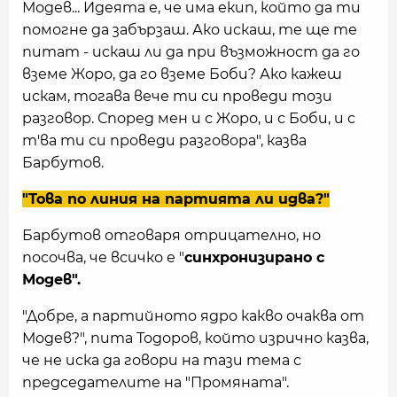
Модев... Идеята е, че има екип, който да ти
помогне да забързаш. Ако искаш, те ще те
питат - искаш ли да при възможност да го
вземе Жоро, да го вземе Боби? Ако кажеш
искам, тогава вече ти си проведи този
разговор. Според мен и с Жоро, и с Боби, и с
т'ва ти си проведи разговора", казва
Барбутов.
"Това по линия на партията ли идва?"
Барбутов отговаря отрицателно, но
посочва, че всичко е "
синхронизирано с
Модев".
"Добре, а партийното ядро какво очаква от
Модев?", пита Тодоров, който изрично казва,
че не иска да говори на тази тема с
председателите на "Промяната".