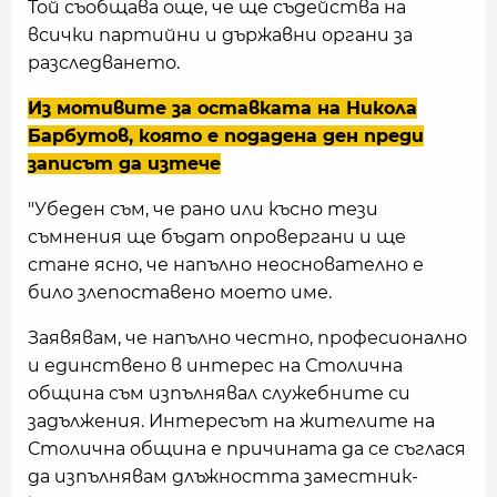
Той съобщава още, че ще съдейства на
всички партийни и държавни органи за
разследването.
Из мотивите за оставката на Никола
Барбутов, която е подадена ден преди
записът да изтече
"Убеден съм, че рано или късно тези
съмнения ще бъдат опровергани и ще
стане ясно, че напълно неоснователно е
било злепоставено моето име.
Заявявам, че напълно честно, професионално
и единствено в интерес на Столична
община съм изпълнявал служебните си
задължения. Интересът на жителите на
Столична община е причината да се съглася
да изпълнявам длъжността заместник-