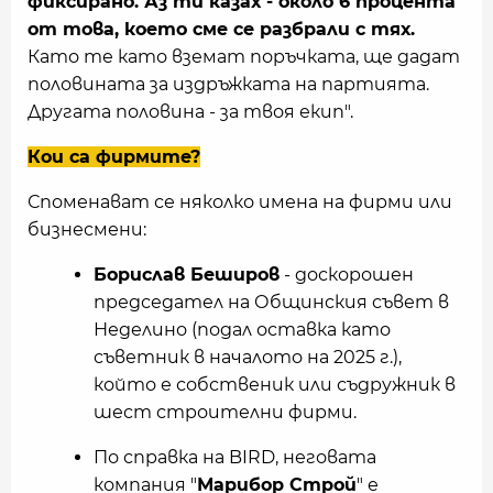
фиксирано. Аз ти казах - около 6 процента
от това, което сме се разбрали с тях.
Като те като вземат поръчката, ще дадат
половината за издръжката на партията.
Другата половина - за твоя екип".
Кои са фирмите?
Споменават се няколко имена на фирми или
бизнесмени:
Борислав Беширов
- доскорошен
председател на Общинския съвет в
Неделино (подал оставка като
съветник в началото на 2025 г.),
който е собственик или съдружник в
шест строителни фирми.
По справка на BIRD, неговата
компания "
Марибор Строй
" е