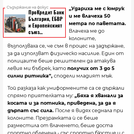
„Удариха ме с юмрук
и ме влачеха 50
метра по паветата.
Влачеха ме до
колоните,
възползваха се, че съм в процес на задържане,
за да използват физическо насилие. Един от
полицаите беше решителен да атакува
левия ми бъбрек, като
получих от 3 до 5
силни ритника“,
сподели младият мъж.
Той разказа как униформените са се държали
спрямо приятелката му:
„Бяха я хванали за
косата и за потника, приведена, за да я
дърпат със сила.
После я видях седнала при
колоните. Презрамката ѝ се беше
разместила от влаченето, беше доста
спортно облечена - със спортно бюстие и с