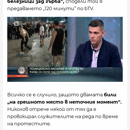
белезници зад гърба“,
сподели той в
предаването „120 минути“ по bTV.
Всичко се е случило, защото двамата
били
„на грешното място в неточния момент“.
Николов отрече някой от тях да е
провокирал служителите на реда по време
на протестите.