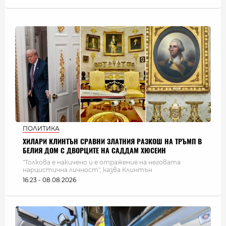
ПОЛИТИКА
ХИЛАРИ КЛИНТЪН СРАВНИ ЗЛАТНИЯ РАЗКОШ НА ТРЪМП В
БЕЛИЯ ДОМ С ДВОРЦИТЕ НА САДДАМ ХЮСЕИН
"Толкова е накичено и е отражение на неговата
нарцистична личност", казва Клинтън
16:23 - 08.08.2026