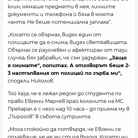
клин, нямаше предмети в нея, личните
документи и телефона ѝ бяха в моята
чанта. Не беше потенциална заплаха“.
„Когато се обърнах, видях един от
полицаите да я снима, видях светкавицата.
Обърнах се разгневен и афектиран от тази
случка, бях забравил, че съм задържан.
„Защо
я снимате“, попитах. А отговорът беше 2-
3 настъпвания от полицай по гърба ми“,
сподели Николов.
Той каза, че е лежал редом до студента по
право Евгени Марчев край колоните на МС.
Прекарал е с него над 10 часа – до приема му в
„Пирогов“ в събота сутринта.
„Мога спокойно да потвърдя, че Евгени се
оплакваше, че не му стига въздух. Когато ни