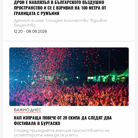
ДРОН Е НАВЛЯЗЪЛ В БЪЛГАРСКОТО ВЪЗДУШНО
ПРОСТРАНСТВО И СЕ Е ВЗРИВИЛ НА 100 МЕТРА ОТ
ГРАНИЦАТА С РУМЪНИЯ
Дронът е имал "солидно количество" взривно
вещество
12:20 - 08.08.2026
ВАЖНО ДНЕС
НАП ИЗПРАЩА ПОВЕЧЕ ОТ 20 ЕКИПА ДА СЛЕДЯТ ДВА
ФЕСТИВАЛА В БУРГАСКО
Според приходната агенция присъствието на
испекторите няма да се усети