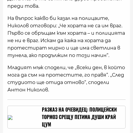
преди това.
На въпрос какво би казал на полицаите,
Николов отговори: „Че хората не са им враг.
Първо се обръщам към хората – и полицията
не ни е враг. Искам да кажа на хората да
протестират мирно и ще има светлина в
тунела, ако продължим по този начин“.
Младият мъж сподели, че „всеки ден, в който
мога да съм на протестите, го правя“. „След
студиото ще отида отново“, сподели
Антон Николов.
РАЗКАЗ НА ОЧЕВИДЕЦ: ПОЛИЦЕЙСКИ
ТОРМОЗ СРЕЩУ ПЕТИМА ДУШИ КРАЙ
ЦУМ