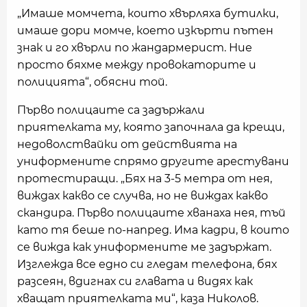
„Имаше момчета, които хвърляха бутилки,
имаше дори момче, което изкърти пътен
знак и го хвърли по жандармерист. Ние
просто бяхме между провокаторите и
полицията“, обясни той.
Първо полицаите са задържали
приятелката му, която започнала да крещи,
недоволствайки от действията на
униформените спрямо другите арестувани
протестиращи. „Бях на 3-5 метра от нея,
виждах какво се случва, но не виждах какво
скандира. Първо полицаите хванаха нея, тъй
като тя беше по-напред. Има кадри, в които
се вижда как униформените ме задържат.
Изглежда все едно си гледам телефона, бях
разсеян, вдигнах си главата и видях как
хващат приятелката ми“, каза Николов.