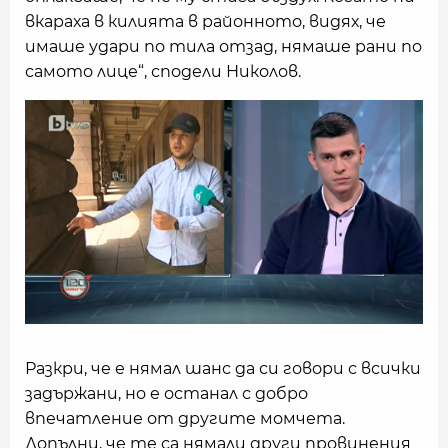
вкараха в килията в районното, видях, че
имаше удари по тила отзад, нямаше рани по
самото лице“, сподели Николов.
Разкри, че е нямал шанс да си говори с всички
задържани, но е останал с добро
впечатление от другите момчета.
Допълни, че те са нямали други провинения