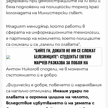
задържани при демонстрациите на 10 юли и
бяха подложени на полицейски тормоз край
колонадата на Министерски съвет.
Младият мениджър, който работи в
сферата на информационните технологии,
е партньор на момичето, което полицаите
са снимали и са „галели по главата“,
"БИЙТЕ ГИ, ДОКАТО НЕ ИМ СЕ СЛОЖАТ
БЕЛЕЗНИЦИТЕ": СТУДЕНТЪТ ЕВГЕНИ
МАРЧЕВ РАЗКАЗВА ЗА ПОБОЯ НА
ПРОТЕСТИТЕ
Антон Николов сподели, че в момента
състоянието ѝ е добро.
„Физически е добре, повечето ѝ наранявания
са напълно отминали.
Имаше удари по
главата и огромна цицина на челото,
вследствие избутването ѝ на земята с