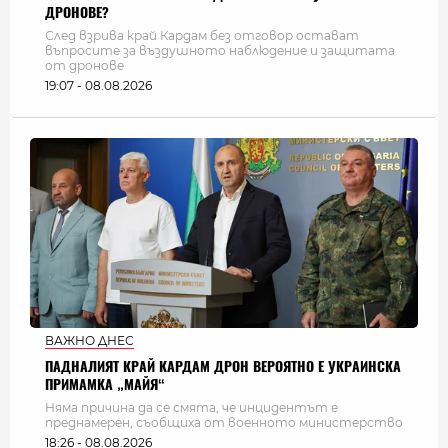
ДРОНОВЕ?
След взрива край Кардам без отговор остават
въпросите за въздушното наблюдение и защитата
от дронове
19:07 - 08.08.2026
ВАЖНО ДНЕС
ПАДНАЛИЯТ КРАЙ КАРДАМ ДРОН ВЕРОЯТНО Е УКРАИНСКА
ПРИМАМКА „МАЙЯ“
Няма причина да се смята, че инцидентът е
преднамерен, съобщиха от военното министерство
18:26 - 08.08.2026