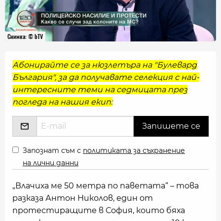
Снимка: © bTV
Абонирайте се за нюзлетъра на "Булевард
България", за да получавате селекция с най-
интересните теми на седмицата през
погледа на нашия екип:
Запознат съм с
политиката за съхранение
на лични данни
„Влачиха ме 50 метра по паветата“ – това
разказа Антон Николов, един от
протестиращите в София, които бяха