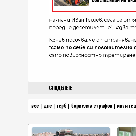
назначи Иван Гешев, сега се отъ
поредно десетилетие", казва то
Кънев посочва, че отстраняван
"
само по себе си положително
само повърхностно третиране н
СПОДЕЛЕТЕ
всс
дпс
герб
борислав сарафов
иван ге