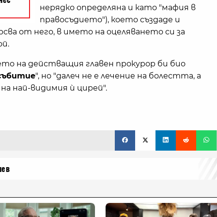
нерядко определяна и като "мафия в
правосъдието"), което създаде и
рсва от него, в името на оцеляването си за
й.
ето на действащия главен прокурор би био
 събитие
", но "далеч не е лечение на болестта, а
а най-видимия ѝ цирей".
шев