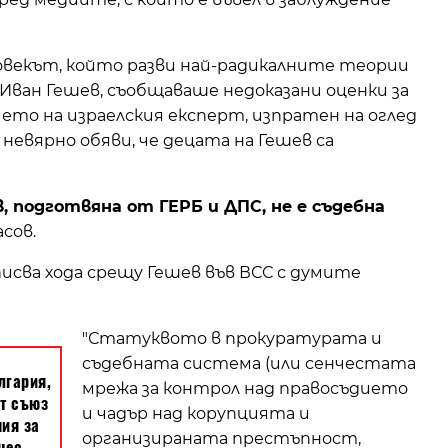
овекът, който разви най-радикалните теории
Иван Гешев, съобщаваше недоказани оценки за
ето на израелския експерт, изпратен на оглед
и невярно обяви, че децата на Гешев са
, подготвяна от ГЕРБ и ДПС, не е съдебна
сов.
сва хода срещу Гешев във ВСС с думите
"Статуквото в прокуратурата и
съдебната система (или сенчестата
мрежа за контрол над правосъдието
и чадър над корупцията и
организираната престъпност,