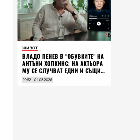
ЖИВОТ
ВЛАДO ПЕНЕВ В "ОБУВКИТЕ" НА
АНТЪНИ ХОПКИНС: НА АКТЬОРА
МУ СЕ СЛУЧВАТ ЕДНИ И СЪЩИ
НЕЩА ПО ЦЕЛИЯ СВЯТ
10:52 - 04.08.2026