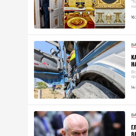
"Т
ли
16
В
К
Н
Вс
гр
14
В
Г
В