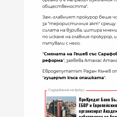
обществеността".
Зам.-главният прокурор беше ч
за "терористичния акт" срещу 
силата на взрива, цитира мнени
по искане на главния прокурор, 
пътували с него.
"
Смяната на Гешев със Сарафов
реформа
", заявява Атанас Атана
Евродепутатът Радан Кънев опи
"
гущерът къса опашката
".