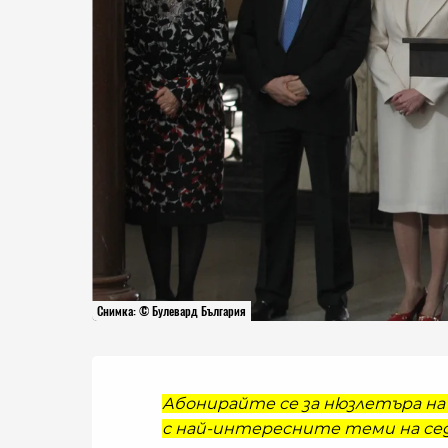
Снимка: © Булевард България
Абонирайте се за нюзлетъра на 
с най-интересните теми на сед