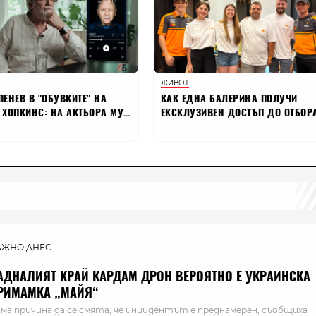
АЖНО ДНЕС
АДНАЛИЯТ КРАЙ КАРДАМ ДРОН ВЕРОЯТНО Е УКРАИНСКА
РИМАМКА „МАЙЯ“
ма причина да се смята, че инцидентът е преднамерен, съобщиха