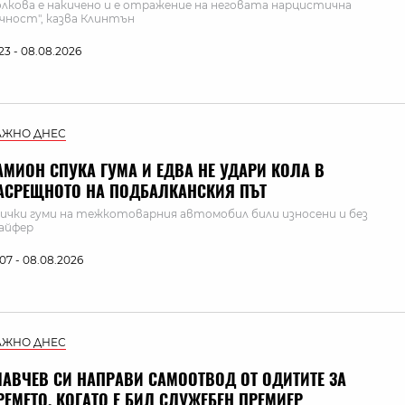
олкова е накичено и е отражение на неговата нарцистична
чност", казва Клинтън
:23 - 08.08.2026
АЖНО ДНЕС
АМИОН СПУКА ГУМА И ЕДВА НЕ УДАРИ КОЛА В
АСРЕЩНОТО НА ПОДБАЛКАНСКИЯ ПЪТ
ички гуми на тежкотоварния автомобил били износени и без
айфер
:07 - 08.08.2026
АЖНО ДНЕС
ЛАВЧЕВ СИ НАПРАВИ САМООТВОД ОТ ОДИТИТЕ ЗА
РЕМЕТО, КОГАТО Е БИЛ СЛУЖЕБЕН ПРЕМИЕР