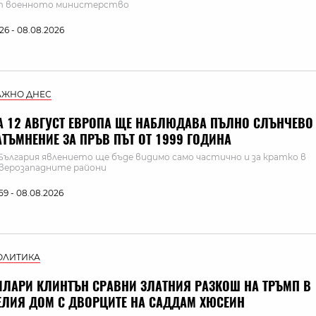
т военното министерство
:26 - 08.08.2026
АЖНО ДНЕС
А 12 АВГУСТ ЕВРОПА ЩЕ НАБЛЮДАВА ПЪЛНО СЛЪНЧЕВО
АТЪМНЕНИЕ ЗА ПРЪВ ПЪТ ОТ 1999 ГОДИНА
България явлението ще бъде видимо само частично и за кратко в
верозападните райони
:59 - 08.08.2026
ОЛИТИКА
ИЛАРИ КЛИНТЪН СРАВНИ ЗЛАТНИЯ РАЗКОШ НА ТРЪМП В
ЕЛИЯ ДОМ С ДВОРЦИТЕ НА САДДАМ ХЮСЕИН