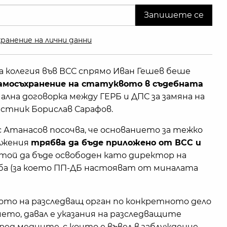
ранение на лични данни
а колегия във ВСС спрямо Иван Гешев беше
амосъхранение на статуквото в съдебната
ална договорка между ГЕРБ и ДПС за замяна на
естник Борислав Сарафов.
Атанасов посочва, че основанието за тежко
лжения
трябва да бъде приложено от ВСС и
е той да бъде освободен като директор на
ба (за което ПП-ДБ настояват от миналата
вото на разследващ орган по конкретното дело
ето, давал е указания на разследващите
пред медиите, с които е въвел в заблуждение