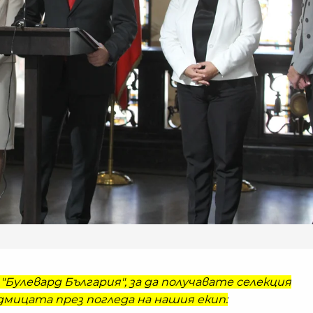
"Булевард България", за да получавате селекция
мицата през погледа на нашия екип: