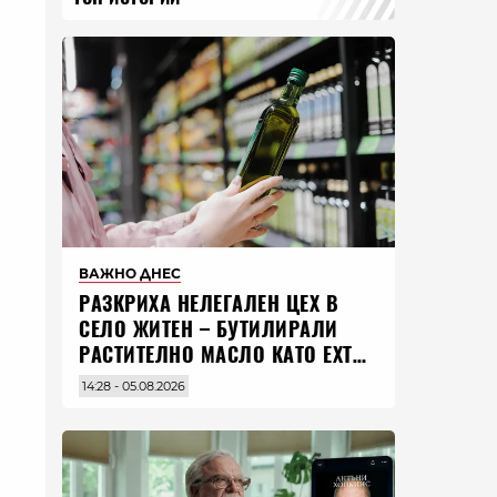
ВАЖНО ДНЕС
РАЗКРИХА НЕЛЕГАЛЕН ЦЕХ В
СЕЛО ЖИТЕН – БУТИЛИРАЛИ
РАСТИТЕЛНО МАСЛО КАТО EXTRA
VIRGIN ЗЕХТИН
14:28 - 05.08.2026