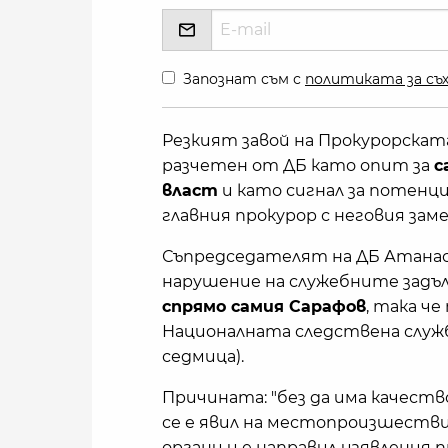
Запознат съм с
политиката за съх
Резкият завой на Прокурорскат
разчетен от ДБ като опит за
с
власт
и като сигнал за потенци
главния прокурор с неговия зам
Съпредседателят на ДБ Атанас 
нарушение на служебните задъ
спрямо самия Сарафов
, така ч
Националната следствена служ
седмица).
Причината: "без да има качест
се е явил на местопроизшестви
органи и е направил изявления 