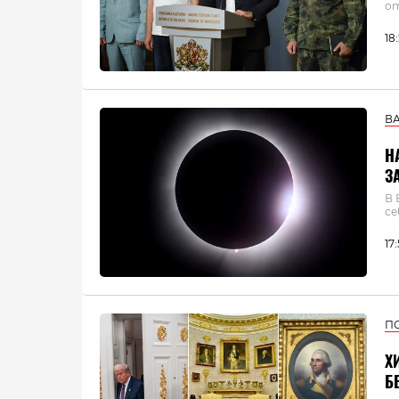
о
18
В
Н
З
В 
се
17
П
Х
Б