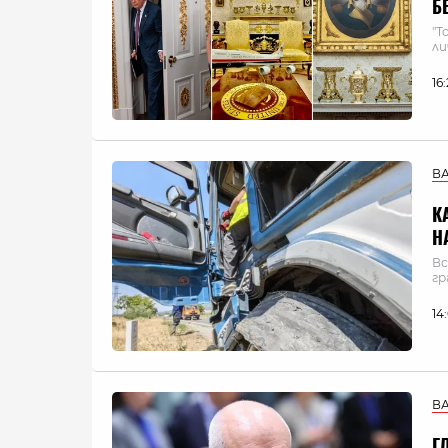
Б
"Т
ли
16
В
К
Н
Вс
гр
14
В
Г