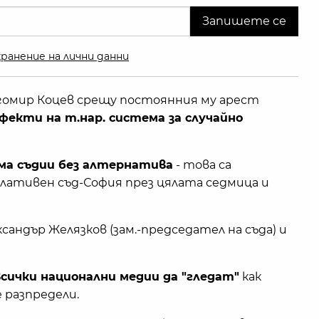
ранение на лични данни
гомир Коцев срещу постоянния му арест
фекти на т.нар. система за случайно
а съдии без алтернатива
- това са
ативен съд-София през цялата седмица и
сандър Желязков (зам.-председател на съда) и
всички национални медии да "гледат"
как
 разпредели.