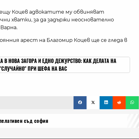
рещу Коцев адвокатите му обвиняват
чни хватки, за да задържи неоснователно
 Варна.
янния арест на Благомир Коцев ще се гледа в
 В НОВА ЗАГОРА И ЕДНО ДЕЖУРСТВО: КАК ДЕЛАТА НА
 "СЛУЧАЙНО" ПРИ ШЕФА НА ВАС
пелативен съд софия