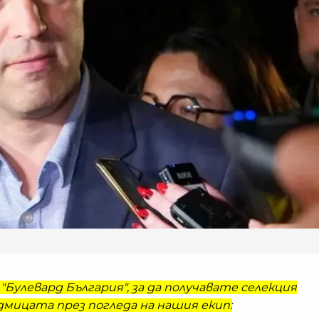
ГАЛЕРИЯ
AUDI 
СТАВ
ГОЛЕ
МОДЕ
ИСТО
НА М
"Булевард България", за да получавате селекция
мицата през погледа на нашия екип: