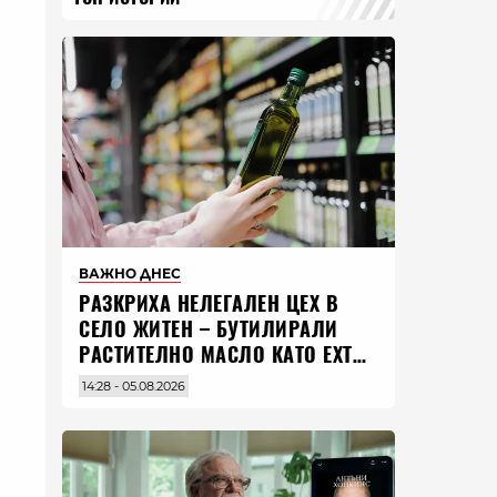
ВАЖНО ДНЕС
РАЗКРИХА НЕЛЕГАЛЕН ЦЕХ В
СЕЛО ЖИТЕН – БУТИЛИРАЛИ
РАСТИТЕЛНО МАСЛО КАТО EXTRA
VIRGIN ЗЕХТИН
14:28 - 05.08.2026