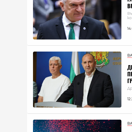
В
Въ
ко
14
В
Д
П
Г
Др
12
В