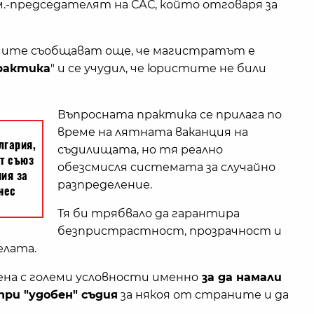
ам.-председателят на САС, който отговаря за
диите съобщават още, че магистратът е
практика
" и се учудил, че юристите не били
Въпросната практика се прилага по
време на лятната ваканция на
съдилищата, но тя реално
обезсмисля системата за случайно
разпределение.
Тя би трябвало да гарантира
безпристрастност, прозрачност и
елата.
на с големи условности именно
за да намали
при "удобен" съдия
за някоя от страните и да