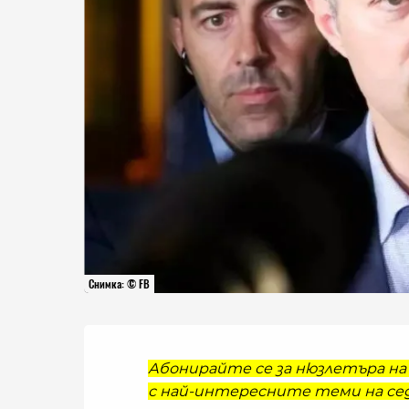
Снимка: © FB
Абонирайте се за нюзлетъра на 
с най-интересните теми на сед