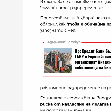
В състава се е самовключил и з
"случайното" разпределение.
Присъствали на "избора" на съ
обяснил как "
това е обичайна 
запознати с нея.
равномерно разпределение на д
Единната система беше внедре
риска от нагласяне на делата 
не допуска манипулации.