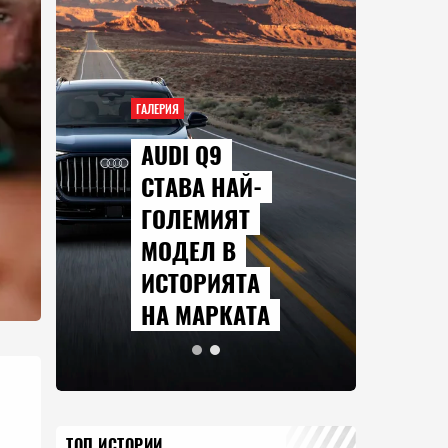
ГАЛЕРИЯ
Q9
СЕРИАЛИТЕ,
А НАЙ-
КОИТО ЩЕ
МИЯТ
ГЛЕДАМЕ
Л В
ПРЕЗ
РИЯТА
АВГУСТ
АРКАТА
2026 Г.
ТОП ИСТОРИИ