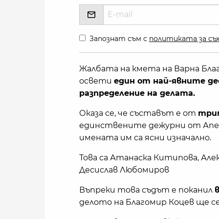
Запознат съм с
политиката за съх
Жалбата на кмета на Варна Бла
освети
един от най-явните де
разпределение на делата.
Оказа се, че съставът е от
трим
единствените дежурни от Апел
имената им са ясни изначално.
Това са Атанаска Китипова, Алек
Десислав Любомиров
Въпреки това съдът е поканил
делото на Благомир Коцев ще се