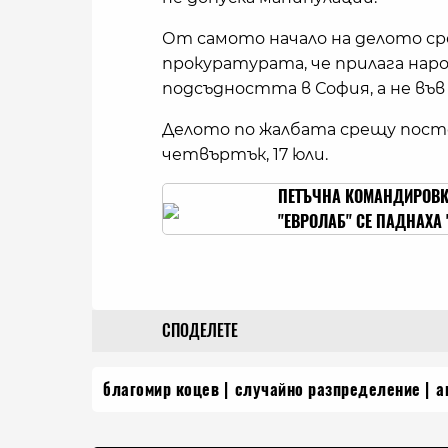
От самото начало на делото с
прокуратурата, че прилага наро
подсъдността в София, а не във
Делото по жалбата срещу посто
четвъртък, 17 юли.
ПЕТЪЧНА КОМАНДИРОВКА
"ЕВРОЛАБ" СЕ ПАДНАХА
СПОДЕЛЕТЕ
благомир коцев
случайно разпределение
а