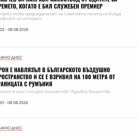
РЕМЕТО, КОГАТО Е БИЛ СЛУЖЕБЕН ПРЕМИЕР
преки това председателят на Сметната палата не вижда
нфликт на интереси
:02 - 08.08.2026
АЖНО ДНЕС
РОН Е НАВЛЯЗЪЛ В БЪЛГАРСКОТО ВЪЗДУШНО
РОСТРАНСТВО И СЕ Е ВЗРИВИЛ НА 100 МЕТРА ОТ
РАНИЦАТА С РУМЪНИЯ
онът е имал "солидно количество" взривно вещество
:20 - 08.08.2026
АЖНО ДНЕС