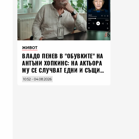
ЖИВОТ
ВЛАДO ПЕНЕВ В "ОБУВКИТЕ" НА
АНТЪНИ ХОПКИНС: НА АКТЬОРА
МУ СЕ СЛУЧВАТ ЕДНИ И СЪЩИ
НЕЩА ПО ЦЕЛИЯ СВЯТ
10:52 - 04.08.2026