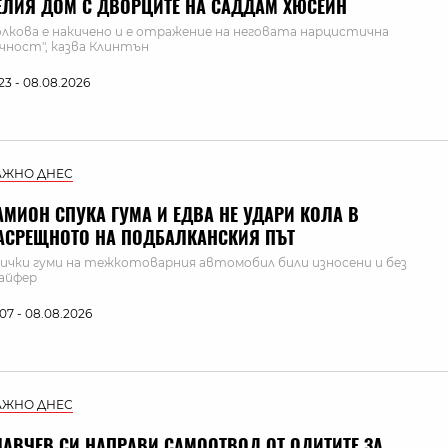
ЕЛИЯ ДОМ С ДВОРЦИТЕ НА САДДАМ ХЮСЕИН
олкова е накичено и е отражение на неговата нарцистична
чност", казва Клинтън
:23 - 08.08.2026
АЖНО ДНЕС
АМИОН СПУКА ГУМА И ЕДВА НЕ УДАРИ КОЛА В
АСРЕЩНОТО НА ПОДБАЛКАНСКИЯ ПЪТ
ички гуми на тежкотоварния автомобил били износени и без
айфер
:07 - 08.08.2026
АЖНО ДНЕС
ЛАВЧЕВ СИ НАПРАВИ САМООТВОД ОТ ОДИТИТЕ ЗА